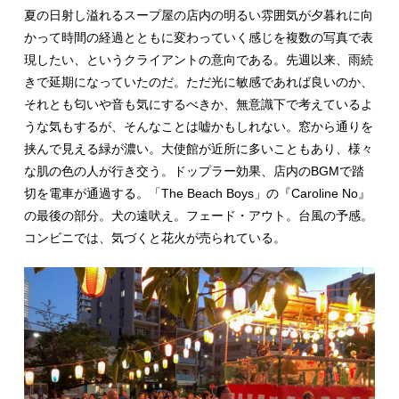
夏の日射し溢れるスープ屋の店内の明るい雰囲気が夕暮れに向
かって時間の経過とともに変わっていく感じを複数の写真で表
現したい、というクライアントの意向である。先週以来、雨続
きで延期になっていたのだ。ただ光に敏感であれば良いのか、
それとも匂いや音も気にするべきか、無意識下で考えているよ
うな気もするが、そんなことは嘘かもしれない。窓から通りを
挟んで見える緑が濃い。大使館が近所に多いこともあり、様々
な肌の色の人が行き交う。ドップラー効果、店内のBGMで踏
切を電車が通過する。「The Beach Boys」の『Caroline No』
の最後の部分。犬の遠吠え。フェード・アウト。台風の予感。
コンビニでは、気づくと花火が売られている。