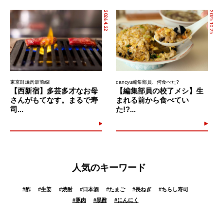
2026.4.22
2025.10.25
東京町焼肉最前線!
dancyu編集部員、何食べた?
【西新宿】多芸多才なお母
【編集部員の校了メシ】生
さんがもてなす。まるで寿
まれる前から食べてい
司...
た!?...
人気のキーワード
#
酢
#
生姜
#
焼酎
#
日本酒
#
たまご
#
長ねぎ
#
ちらし寿司
#
豚肉
#
黒酢
#
にんにく