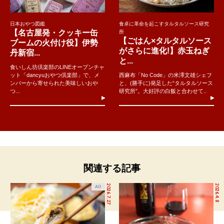
日本おやつ図鑑
食卓に革命を起こすタルタルソース研究
【名古屋発・クッキー缶
所
【ごはん×タルタルソース
ブームの火付け役】伊勢
がさらに進化!】赤玉ねぎ
丹新宿...
と...
食いしん坊倶楽部のLINEオープンチャ
ット「dancyuおやつ倶楽部」で、メ
西麻布「No Code」の米澤文雄シェフ
ンバーから寄せられた美味しいおや
と、(勝手に)発足した“タルタルソース
つ...
研究所”。大好評の白飯と合わせて..
関連する記事
2026.7.27
2026.4.8
AD