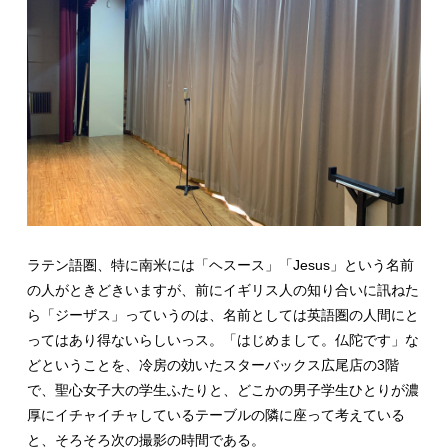
ラテン語圏、特に南米には「ヘスース」「Jesus」という名前
の人がときどきいますが、前にイギリス人の知り合いに訊ねた
ら「ジーザス」っていうのは、名前としては英語圏の人間にと
ってはあり得ないらしいっス。「はじめまして。仏陀です」な
どということを、冷房の効いたスターバックス広尾店の3階
で、聖心女子大の学生ふたりと、どこかの男子学生ひとりが濃
厚にイチャイチャしているテーブルの隣に座って考えている
と、そろそろ次の撮影の時間である。