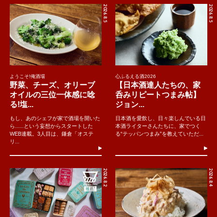
2026.8.5
2026.8.5
ようこそ!俺酒場
心ふるえる酒2026
野菜、チーズ、オリーブ
【日本酒達人たちの、家
オイルの三位一体感に唸
呑みリピートつまみ帖】
る!塩...
ジョン...
もし、あのシェフが家で酒場を開いた
日本酒を愛飲し、日々楽しんでいる日
ら......という妄想からスタートした
本酒ライターさんたちに、家でつく
WEB連載。3人目は、鎌倉「オステ
る“テッパンつまみ”を教えていただ...
リ...
2026.8.2
2026.8.4