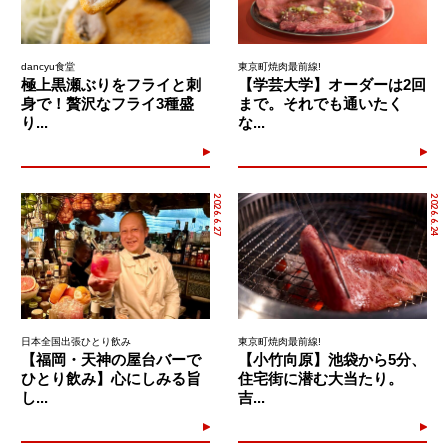
dancyu食堂
東京町焼肉最前線!
極上黒瀬ぶりをフライと刺
【学芸大学】オーダーは2回
身で！贅沢なフライ3種盛
まで。それでも通いたく
り...
な...
2026.6.27
2026.6.24
日本全国出張ひとり飲み
東京町焼肉最前線!
【福岡・天神の屋台バーで
【小竹向原】池袋から5分、
ひとり飲み】心にしみる旨
住宅街に潜む大当たり。
し...
吉...