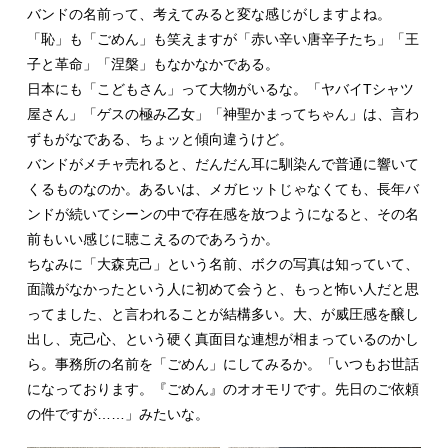
バンドの名前って、考えてみると変な感じがしますよね。
「恥」も「ごめん」も笑えますが「赤い辛い唐辛子たち」「王
子と革命」「涅槃」もなかなかである。
日本にも「こどもさん」って大物がいるな。「ヤバイTシャツ
屋さん」「ゲスの極み乙女」「神聖かまってちゃん」は、言わ
ずもがなである、ちょッと傾向違うけど。
バンドがメチャ売れると、だんだん耳に馴染んで普通に響いて
くるものなのか。あるいは、メガヒットじゃなくても、長年バ
ンドが続いてシーンの中で存在感を放つようになると、その名
前もいい感じに聴こえるのであろうか。
ちなみに「大森克己」という名前、ボクの写真は知っていて、
面識がなかったという人に初めて会うと、もっと怖い人だと思
ってました、と言われることが結構多い。大、が威圧感を醸し
出し、克己心、という硬く真面目な連想が相まっているのかし
ら。事務所の名前を「ごめん」にしてみるか。「いつもお世話
になっております。『ごめん』のオオモリです。先日のご依頼
の件ですが……」みたいな。