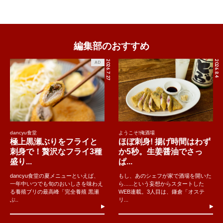
編集部のおすすめ
2026.7.27
2026.8.4
AD
dancyu食堂
ようこそ!俺酒場
極上黒瀬ぶりをフライと
ほぼ刺身! 揚げ時間はわず
刺身で！贅沢なフライ3種
か5秒。生姜醤油でさっ
盛り...
ぱ...
dancyu食堂の夏メニューといえば、
もし、あのシェフが家で酒場を開いた
一年中いつでも旬のおいしさを味わえ
ら......という妄想からスタートした
る養殖ブリの最高峰「完全養殖 黒瀬
WEB連載。3人目は、鎌倉「オステ
ぶ..
リ...