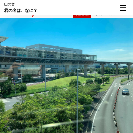
山の音
君の名は、なに？
検索
メニュー
倶楽部入会
ログイン