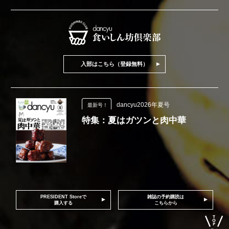
入部はこちら（登録無料）
dancyu2026年夏号
最新号！
特集：夏はガツンと肉中華
PRESIDENT Storeで
雑誌の予約購読は
購入する
こちらから