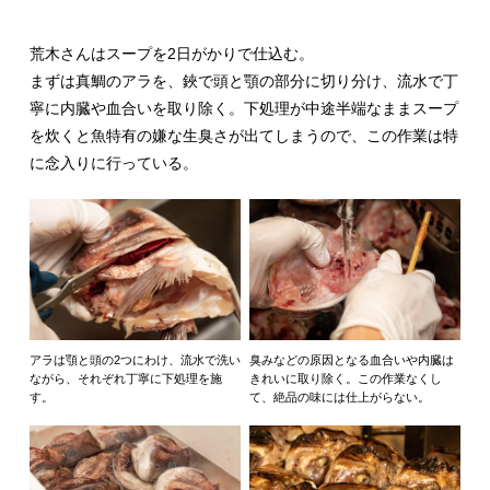
荒木さんはスープを2日がかりで仕込む。
まずは真鯛のアラを、鋏で頭と顎の部分に切り分け、流水で丁
寧に内臓や血合いを取り除く。下処理が中途半端なままスープ
を炊くと魚特有の嫌な生臭さが出てしまうので、この作業は特
に念入りに行っている。
アラは顎と頭の2つにわけ、流水で洗い
臭みなどの原因となる血合いや内臓は
ながら、それぞれ丁寧に下処理を施
きれいに取り除く。この作業なくし
す。
て、絶品の味には仕上がらない。