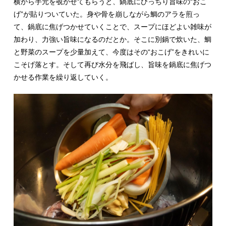
横から手元を覗かせてもらうと、鍋底にびっちり旨味の“おこ
げ”が貼りついていた。身や骨を崩しながら鯛のアラを煎っ
て、鍋底に焦げつかせていくことで、スープにほどよい雑味が
加わり、力強い旨味になるのだとか。そこに別鍋で炊いた、鯛
と野菜のスープを少量加えて、今度はその“おこげ”をきれいに
こそげ落とす。そして再び水分を飛ばし、旨味を鍋底に焦げつ
かせる作業を繰り返していく。