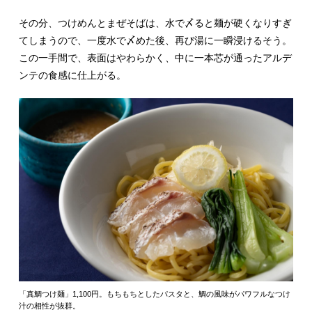
その分、つけめんとまぜそばは、水で〆ると麺が硬くなりすぎ
てしまうので、一度水で〆めた後、再び湯に一瞬浸けるそう。
この一手間で、表面はやわらかく、中に一本芯が通ったアルデ
ンテの食感に仕上がる。
「真鯛つけ麺」1,100円。もちもちとしたパスタと、鯛の風味がパワフルなつけ
汁の相性が抜群。