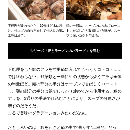
下処理が終わったら、10分ほど水に浸
頭の一部は、オーブンに入れてロース
け、仕上げの血抜きをして仕込みの第1
ト。香ばしさと凝縮した旨味が、スー
工程は終了。
プに深いコクを与える。
シリーズ「愛とラーメンのバラード」を読む
下処理をした鯛のアラを寸胴鍋に入れてじっくりコトコト……
では終わらない。野菜類と一緒に生の状態から炊くアラは全体
の半量ほど。頭の部分の半分はオーブンで香ばしくロースト
し、顎の部分の半分は鍋でしっかり炒めてから使用する。鯛の
アラを、3通りの手法で仕込むことにより、スープの分厚さが
増すのだそうだ。
まるで旨味のグラデーションみたいだなぁ。
おもしろいのは、鯛をわざと鍋の中で“焦がす”工程だ。だっ