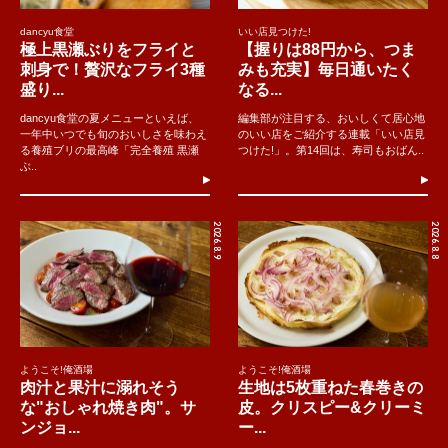
dancyu食堂
いい店見つけた!
極上黒瀬ぶりをフライと
【握りは88円から、つま
刺身で！贅沢なフライ3種
みも充実】毎日通いたく
盛り...
なる...
dancyu食堂の夏メニューといえば、
編集部が注目する、おいしくて居心地
一年中いつでも旬のおいしさを味わえ
のいい店をご紹介する連載「いい店見
る養殖ブリの最高峰「完全養殖 黒瀬
つけた!」。第14回は、寿司もおばん..
ぶ..
2026.8.9
2026.8.8
ようこそ!俺酒場
ようこそ!俺酒場
肉汁と果汁に溺れそう
生地は5枚重ねた春巻きの
な"おしゃれ焼き肉"。サ
皮。クリスピー&クリーミ
ンジョ...
ー...