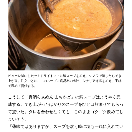
ピューレ状にしたセミドライトマトに鯛スープを加え、シノワで漉したらでき
上がり。注文ごとに、このスープに真昆布の出汁、シチリア海塩を加え、手鍋
で温めて提供する。
こうして「真鯛らぁめん まちかど」の鯛スープはようやく完
成する。でき上がったばかりのスープをひと口飲ませてもらっ
て驚いた。タレを合わせなくても、このままゴクゴク飲めてし
まいそう。
「薄味ではありますが、スープを炊く時に塩も一緒に入れてい