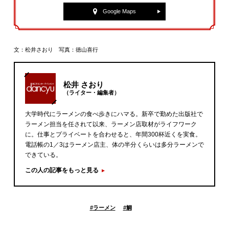
Google Maps
文：松井さおり 写真：徳山喜行
松井 さおり
（ライター・編集者）
大学時代にラーメンの食べ歩きにハマる。新卒で勤めた出版社で
ラーメン担当を任されて以来、ラーメン店取材がライフワーク
に。仕事とプライベートを合わせると、年間300杯近くを実食。
電話帳の1／3はラーメン店主、体の半分くらいは多分ラーメンで
できている。
この人の記事をもっと見る
#
ラーメン
#
鯛