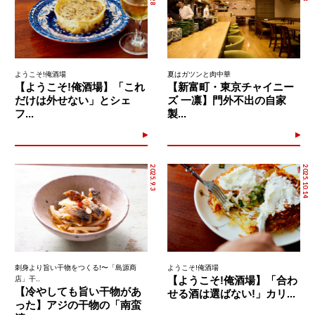
ようこそ!俺酒場
夏はガツンと肉中華
【ようこそ!俺酒場】「これ
【新富町・東京チャイニー
だけは外せない」とシェ
ズ 一凛】門外不出の自家
フ...
製...
2025.9.3
2025.10.14
刺身より旨い干物をつくる!〜「島源商
ようこそ!俺酒場
【ようこそ!俺酒場】「合わ
店」干..
【冷やしても旨い干物があ
せる酒は選ばない!」カリ...
った】アジの干物の「南蛮