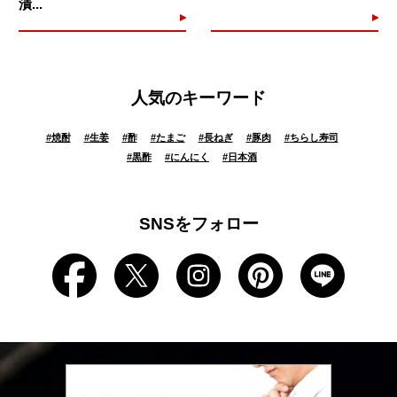
漬...
人気のキーワード
#
焼酎
#
生姜
#
酢
#
たまご
#
長ねぎ
#
豚肉
#
ちらし寿司
#
黒酢
#
にんにく
#
日本酒
SNSをフォロー