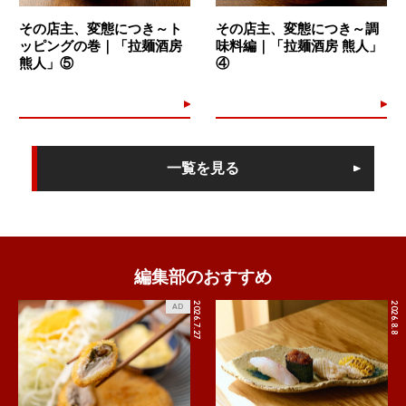
その店主、変態につき～ト
その店主、変態につき～調
ッピングの巻｜「拉麺酒房
味料編｜「拉麺酒房 熊人」
熊人」⑤
④
一覧を見る
編集部のおすすめ
2026.7.27
2026.8.8
AD