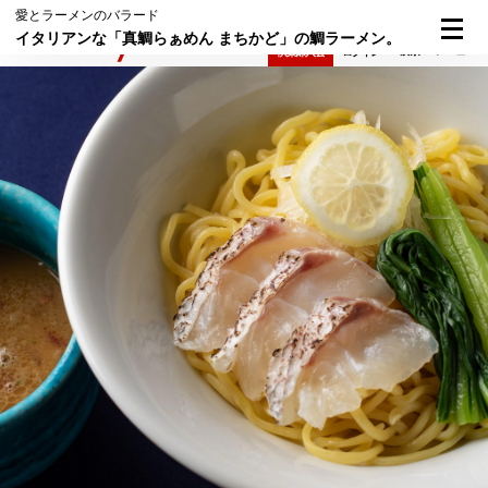
愛とラーメンのバラード
イタリアンな「真鯛らぁめん まちかど」の鯛ラーメン。
検索
メニュー
倶楽部入会
ログイン