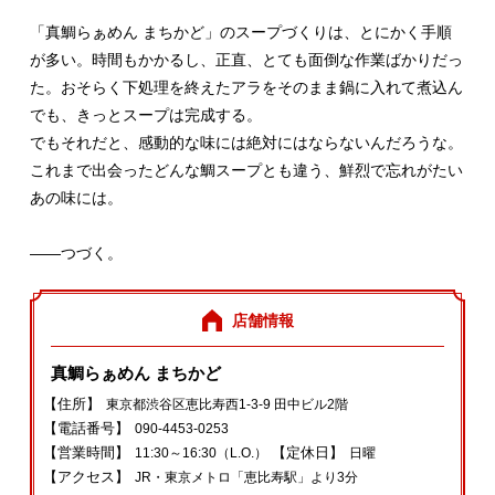
「真鯛らぁめん まちかど」のスープづくりは、とにかく手順
が多い。時間もかかるし、正直、とても面倒な作業ばかりだっ
た。おそらく下処理を終えたアラをそのまま鍋に入れて煮込ん
でも、きっとスープは完成する。
でもそれだと、感動的な味には絶対にはならないんだろうな。
これまで出会ったどんな鯛スープとも違う、鮮烈で忘れがたい
あの味には。
――つづく。
店舗情報
真鯛らぁめん まちかど
【住所】
東京都渋谷区恵比寿西1‐3‐9 田中ビル2階
【電話番号】
090‐4453‐0253
【営業時間】
【定休日】
11:30～16:30（L.O.）
日曜
【アクセス】
JR・東京メトロ「恵比寿駅」より3分