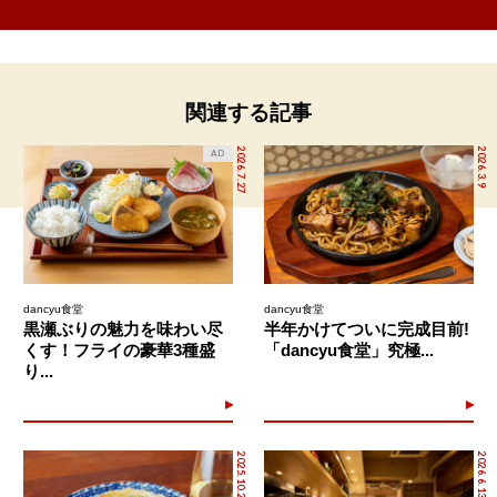
関連する記事
2026.7.27
2026.3.9
AD
dancyu食堂
dancyu食堂
黒瀬ぶりの魅力を味わい尽
半年かけてついに完成目前!
くす！フライの豪華3種盛
「dancyu食堂」究極...
り...
2025.10.28
2026.6.13