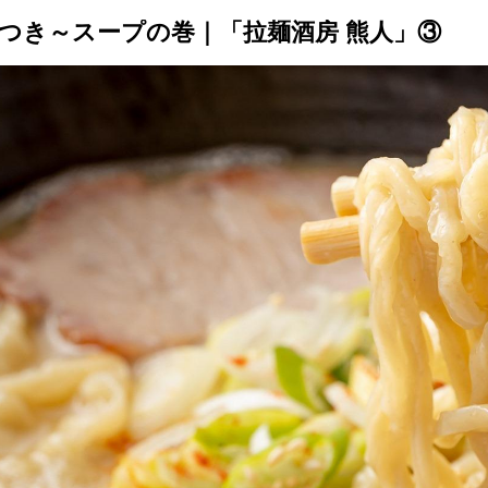
つき～スープの巻｜「拉麺酒房 熊人」③
トップ
プロが教えるレシピ
厳選！店探し
食のストーリー