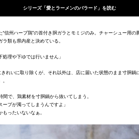
シリーズ「愛とラーメンのバラード」を読む
た“信州ハーブ鶏”の首付き胴ガラとモミジのみ。チャーシュー用の
ガラ類も県内産と決めている。
下処理や下ゆでは行いません」
前にきれいに取り除くが、それ以外は、店に届いた状態のまま寸胴鍋
」。
2時間で、鶏素材を寸胴鍋から抜いてしまう。
スープが濁ってしまうんですよ」
かもったいないなぁ。