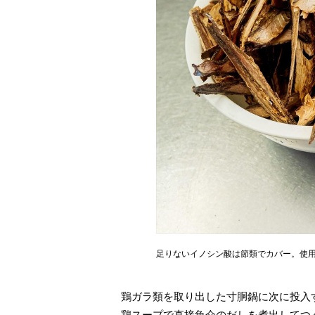
足りないイノシン酸は節類でカバー。使用
鶏ガラ類を取り出した寸胴鍋に次に投入
鶏スープで直接魚介のだしを煮出してつ