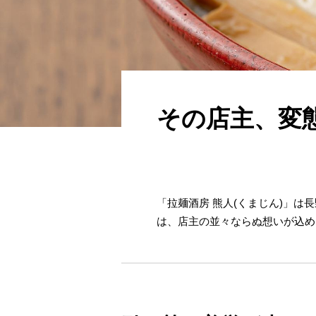
その店主、変
「拉麺酒房 熊人(くまじん)」
は、店主の並々ならぬ想いが込め