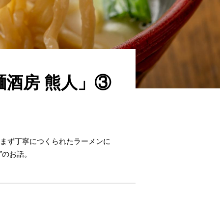
酒房 熊人」③
しまず丁寧につくられたラーメンに
”のお話。