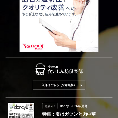
入部はこちら（登録無料）
dancyu2026年夏号
最新号！
特集：夏はガツンと肉中華