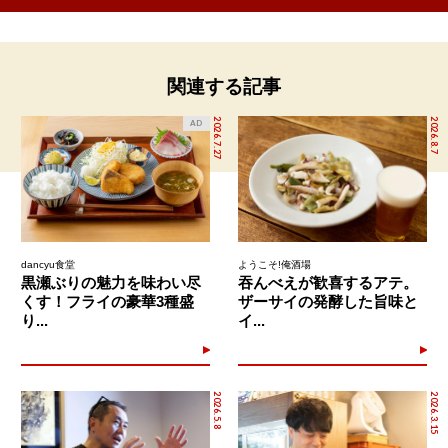
関連する記事
2026.7.27
2026.8.7
AD
dancyu食堂
ようこそ!俺酒場
黒瀬ぶりの魅力を味わい尽
吞んべえが歓喜するアテ。
くす！フライの豪華3種盛
ザーサイの発酵した旨味と
り...
イ...
2026.5.8
2026.3.15