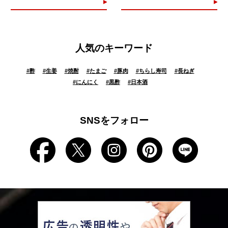
人気のキーワード
#
酢
#
生姜
#
焼酎
#
たまご
#
豚肉
#
ちらし寿司
#
長ねぎ
#
にんにく
#
黒酢
#
日本酒
SNSをフォロー