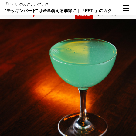
「EST!」のカクテルブック
"モッキンバード"は若草萌える季節に｜「EST!」のカクテルブック5杯目
検索
メニュー
倶楽部入会
ログイン