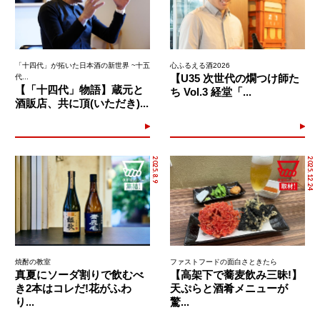
「十四代」が拓いた日本酒の新世界 ~十五
心ふるえる酒2026
【U35 次世代の燗つけ師た
代...
【「十四代」物語】蔵元と
ち Vol.3 経堂「...
酒販店、共に頂(いただき)...
2025.8.9
2025.12.24
焼酎の教室
ファストフードの面白さときたら
真夏にソーダ割りで飲むべ
【高架下で蕎麦飲み三昧!】
き2本はコレだ!花がふわ
天ぷらと酒肴メニューが
り...
驚...