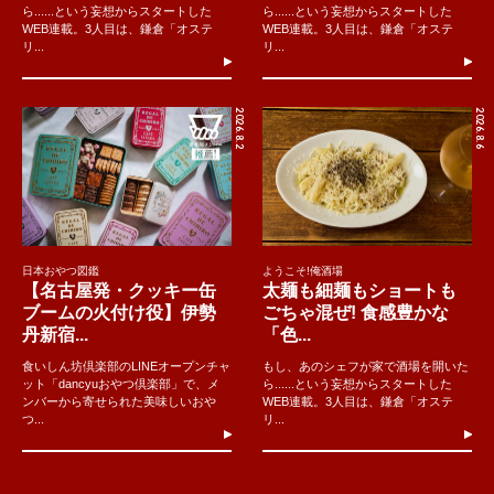
ら......という妄想からスタートした
ら......という妄想からスタートした
WEB連載。3人目は、鎌倉「オステ
WEB連載。3人目は、鎌倉「オステ
リ...
リ...
2026.8.2
2026.8.6
日本おやつ図鑑
ようこそ!俺酒場
【名古屋発・クッキー缶
太麺も細麺もショートも
ブームの火付け役】伊勢
ごちゃ混ぜ! 食感豊かな
丹新宿...
「色...
食いしん坊倶楽部のLINEオープンチャ
もし、あのシェフが家で酒場を開いた
ット「dancyuおやつ倶楽部」で、メ
ら......という妄想からスタートした
ンバーから寄せられた美味しいおや
WEB連載。3人目は、鎌倉「オステ
つ...
リ...