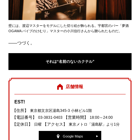
壁には、渡辺マスターをモデルにした切り絵が飾られる。宇都宮のバー「夢酒
OGAWA パイプのけむり」マスターの小川信行さんから贈られたものだ。
――つづく。
それは“名前のないカクテル”
店舗情報
EST!
【住所】
東京都文京区湯島345-3 小林ビル1階
【電話番号】
【営業時間】
03-3831-0403
18:00～24:00
【定休日】
【アクセス】
日曜
東京メトロ「湯島駅」より1分
Google Maps