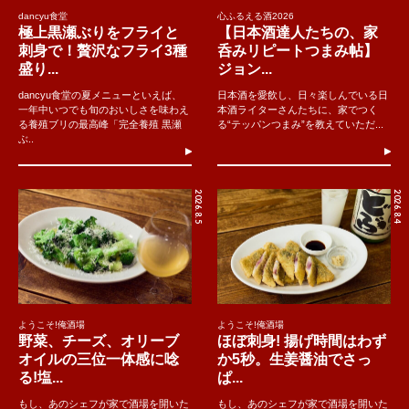
dancyu食堂
心ふるえる酒2026
極上黒瀬ぶりをフライと
【日本酒達人たちの、家
刺身で！贅沢なフライ3種
呑みリピートつまみ帖】
盛り...
ジョン...
dancyu食堂の夏メニューといえば、
日本酒を愛飲し、日々楽しんでいる日
一年中いつでも旬のおいしさを味わえ
本酒ライターさんたちに、家でつく
る養殖ブリの最高峰「完全養殖 黒瀬
る“テッパンつまみ”を教えていただ...
ぶ..
2026.8.5
2026.8.4
ようこそ!俺酒場
ようこそ!俺酒場
野菜、チーズ、オリーブ
ほぼ刺身! 揚げ時間はわず
オイルの三位一体感に唸
か5秒。生姜醤油でさっ
る!塩...
ぱ...
もし、あのシェフが家で酒場を開いた
もし、あのシェフが家で酒場を開いた