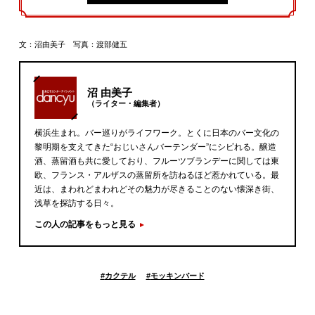
文：沼由美子 写真：渡部健五
沼 由美子
（ライター・編集者）
横浜生まれ。バー巡りがライフワーク。とくに日本のバー文化の
黎明期を支えてきた“おじいさんバーテンダー”にシビれる。醸造
酒、蒸留酒も共に愛しており、フルーツブランデーに関しては東
欧、フランス・アルザスの蒸留所を訪ねるほど惹かれている。最
近は、まわれどまわれどその魅力が尽きることのない懐深き街、
浅草を探訪する日々。
この人の記事をもっと見る
#
カクテル
#
モッキンバード