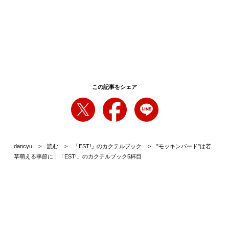
この記事をシェア
dancyu
読む
「EST!」のカクテルブック
"モッキンバード"は若
草萌える季節に｜「EST!」のカクテルブック5杯目