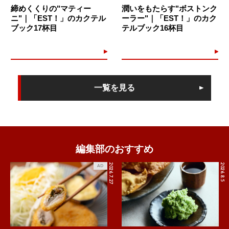
締めくくりの"マティー
潤いをもたらす"ボストンク
ニ"｜「EST！」のカクテル
ーラー"｜「EST！」のカク
ブック17杯目
テルブック16杯目
一覧を見る
編集部のおすすめ
2026.7.27
2026.8.5
AD