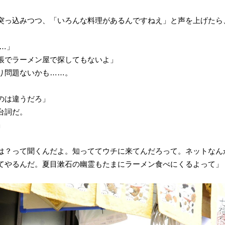
突っ込みつつ、「いろんな料理があるんですねえ」と声を上げたら
…」
帳でラーメン屋で探してもないよ」
り問題ないかも……。
のは違うだろ」
台詞だ。
」
は？って聞くんだよ。知っててウチに来てんだろって。ネットなん
てやるんだ。夏目漱石の幽霊もたまにラーメン食べにくるよって」