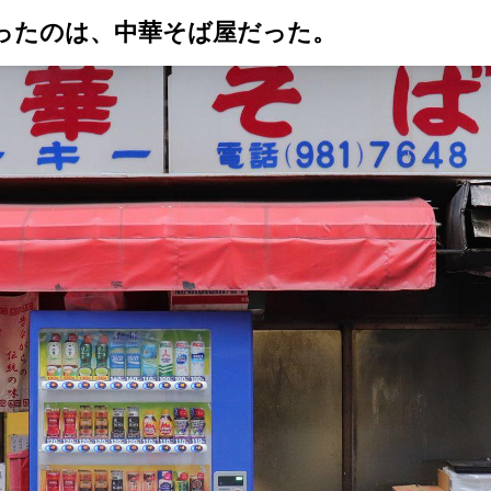
ったのは、中華そば屋だった。
トップ
プロが教えるレシピ
厳選！店探し
食のストーリー