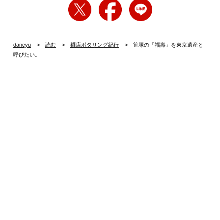
dancyu
読む
麺店ポタリング紀行
笹塚の「福壽」を東京遺産と
呼びたい。