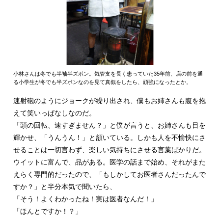
小林さんは冬でも半袖半ズボン。気管支を長く患っていた35年前、店の前を通
る小学生が冬でも半ズボンなのを見て真似をしたら、頑強になったとか。
速射砲のようにジョークが繰り出され、僕もお姉さんも腹を抱
えて笑いっぱなしなのだ。
「頭の回転、速すぎません？」と僕が言うと、お姉さんも目を
輝かせ、「うんうん！」と頷いている。しかも人を不愉快にさ
せることは一切言わず、楽しい気持ちにさせる言葉ばかりだ。
ウイットに富んで、品がある。医学の話まで始め、それがまた
えらく専門的だったので、「もしかしてお医者さんだったんで
すか？」と半分本気で聞いたら、
「そう！よくわかったね！実は医者なんだ！」
「ほんとですか！？」