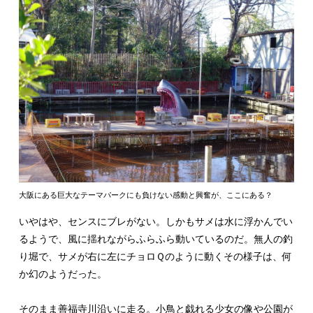
大阪にある巨大なテーマパークにも負けない感動と興奮が、ここにある？
いやはや、センスにブレがない。しかもサメは水に浮かんでい
るようで、風に揺れながらふらふら動いているのだ。無人の釣
り堀で、サメが右に左にチョロＱのように動くその様子は、何
か幻のようだった。
そのまま善福寺川沿いに走る。小鳥と戯れる少女の像や公園が