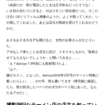
（余談だが、僕が電話したときは正月休みだったそうな）。
いざ目の当たりにすると、やはりすごい存在感だった。そこだ
け古い16ミリフィルム映像のようだ。よくぞ残ってくれた、い
や残してくれました。あとは店主が取材を受けてくれるかどう
かだ。
おそるおそる引き戸を開けると、女性のお客さんがひとりい
た。
アポなしで来たことを店主に詫び、ドキドキしながら「取材さ
せてもらえないでしょうか」と聞いてみると......。
「え？dancyu？3年前にも取材受けたよ」
「は？」
膝がカクン、となった。dancyu2016年2月号のラーメン特集に
載ったらしい。......その号、僕も書いてます（帰宅後に確認し
たら、僕が担当したページのわずか5ページ先にあった。なん
たるアホだ）。
博覧強記なラーメン店の店主を知ってい