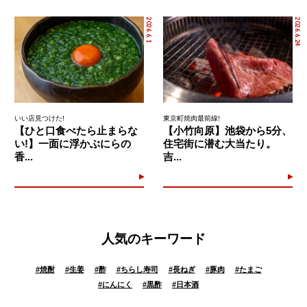
2026.6.1
2026.6.24
いい店見つけた!
東京町焼肉最前線!
【ひと口食べたら止まらな
【小竹向原】池袋から5分、
い!】一面に浮かぶにらの
住宅街に潜む大当たり。
香...
吉...
人気のキーワード
#
焼酎
#
生姜
#
酢
#
ちらし寿司
#
長ねぎ
#
豚肉
#
たまご
#
にんにく
#
黒酢
#
日本酒