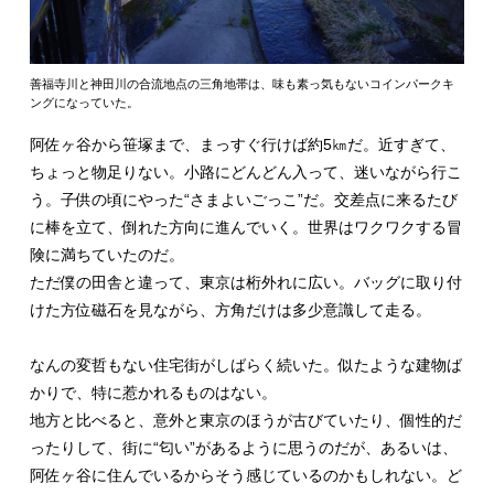
善福寺川と神田川の合流地点の三角地帯は、味も素っ気もないコインパークキ
ングになっていた。
阿佐ヶ谷から笹塚まで、まっすぐ行けば約5㎞だ。近すぎて、
ちょっと物足りない。小路にどんどん入って、迷いながら行こ
う。子供の頃にやった“さまよいごっこ”だ。交差点に来るたび
に棒を立て、倒れた方向に進んでいく。世界はワクワクする冒
険に満ちていたのだ。
ただ僕の田舎と違って、東京は桁外れに広い。バッグに取り付
けた方位磁石を見ながら、方角だけは多少意識して走る。
なんの変哲もない住宅街がしばらく続いた。似たような建物ば
かりで、特に惹かれるものはない。
地方と比べると、意外と東京のほうが古びていたり、個性的だ
ったりして、街に“匂い”があるように思うのだが、あるいは、
阿佐ヶ谷に住んでいるからそう感じているのかもしれない。ど