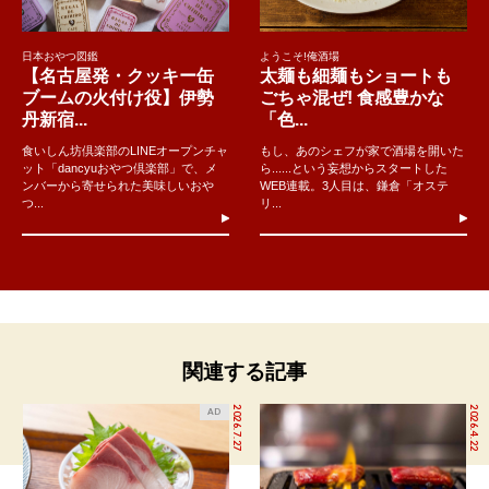
日本おやつ図鑑
ようこそ!俺酒場
【名古屋発・クッキー缶
太麺も細麺もショートも
ブームの火付け役】伊勢
ごちゃ混ぜ! 食感豊かな
丹新宿...
「色...
食いしん坊倶楽部のLINEオープンチャ
もし、あのシェフが家で酒場を開いた
ット「dancyuおやつ倶楽部」で、メ
ら......という妄想からスタートした
ンバーから寄せられた美味しいおや
WEB連載。3人目は、鎌倉「オステ
つ...
リ...
関連する記事
2026.7.27
2026.4.22
AD