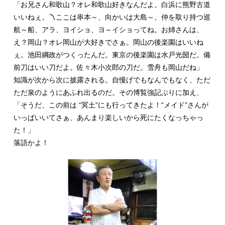
「お兄さん和歌山？オレ和歌山好きなんだよ。白浜に熊野古道
いいねぇ。〽ここは串本～、向かいは大島～、仲を取り持つ巡
航～船、アラ、ヨイショ、ヨ～イショってね。お姉さんは、
え？岡山？オレ岡山が大好きでさぁ。岡山の後楽園はいいね
ぇ。池田綱政がつくったんだ。東京の後楽園は水戸光圀だ。備
前刀はいい刀だよ。佐々木小次郎の刀だ。雪舟も岡山だね」
知識が次から次に披露される。自慢げでもなんでもなく、ただ
ただ泉のようにあふれ出るのだ。その博覧強記ぶりに加え、
「そうだ、この前は “冥土”にも行ってきたよ！“メイド”さんが
いっぱいいてさぁ、あんまり楽しいから死にたくなっちゃっ
た！」
落語かよ！