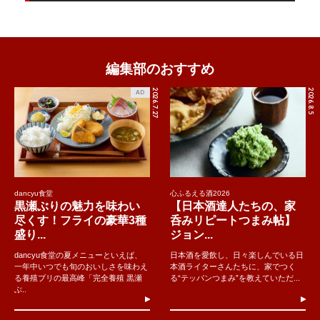
編集部のおすすめ
2026.7.27
2026.8.5
AD
dancyu食堂
心ふるえる酒2026
黒瀬ぶりの魅力を味わい
【日本酒達人たちの、家
尽くす！フライの豪華3種
呑みリピートつまみ帖】
盛り...
ジョン...
dancyu食堂の夏メニューといえば、
日本酒を愛飲し、日々楽しんでいる日
一年中いつでも旬のおいしさを味わえ
本酒ライターさんたちに、家でつく
る養殖ブリの最高峰「完全養殖 黒瀬
る“テッパンつまみ”を教えていただ...
ぶ..