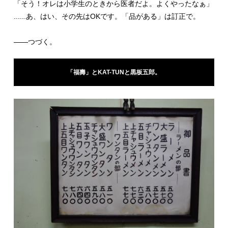
「そう！オレは小学生のときから医者だよ。よくやったなぁ」
......あ、はい、その先はOKです。「品がある」は訂正で。
――つづく。
「福壽」とKAT-TUNと黒板五郎。