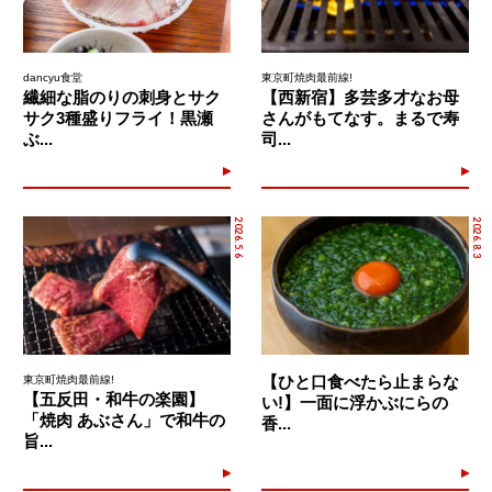
dancyu食堂
東京町焼肉最前線!
繊細な脂のりの刺身とサク
【西新宿】多芸多才なお母
サク3種盛りフライ！黒瀬
さんがもてなす。まるで寿
ぶ...
司...
2026.5.6
2026.8.3
【ひと口食べたら止まらな
東京町焼肉最前線!
【五反田・和牛の楽園】
い!】一面に浮かぶにらの
「焼肉 あぶさん」で和牛の
香...
旨...