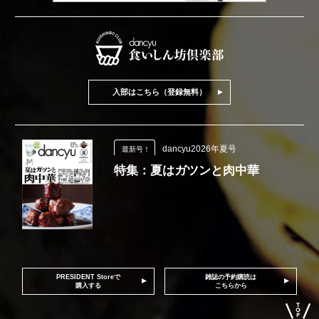
入部はこちら（登録無料）
dancyu2026年夏号
最新号！
特集：夏はガツンと肉中華
PRESIDENT Storeで
雑誌の予約購読は
購入する
こちらから