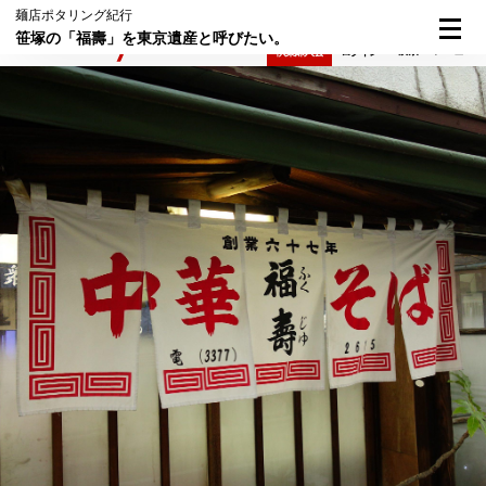
麺店ポタリング紀行
笹塚の「福壽」を東京遺産と呼びたい。
検索
メニュー
倶楽部入会
ログイン