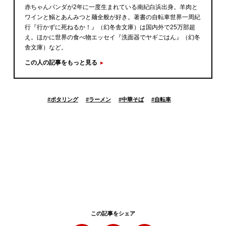
赤ちゃんパンダが2年に一度生まれている南紀白浜出身。羊肉と
ワインと鰯とあんみつと麺全般が好き。著書の自転車世界一周紀
行『行かずに死ねるか！』（幻冬舎文庫）は国内外で25万部超
え。ほかに世界の食べ物エッセイ『洗面器でヤギごはん』（幻冬
舎文庫）など。
この人の記事をもっと見る
#
ポタリング
#
ラーメン
#
中華そば
#
自転車
この記事をシェア