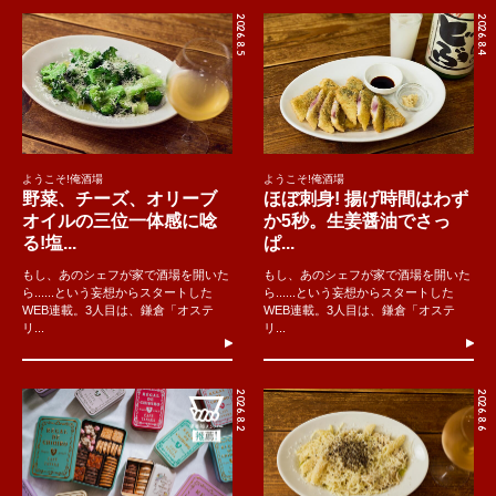
2026.8.5
2026.8.4
ようこそ!俺酒場
ようこそ!俺酒場
野菜、チーズ、オリーブ
ほぼ刺身! 揚げ時間はわず
オイルの三位一体感に唸
か5秒。生姜醤油でさっ
る!塩...
ぱ...
もし、あのシェフが家で酒場を開いた
もし、あのシェフが家で酒場を開いた
ら......という妄想からスタートした
ら......という妄想からスタートした
WEB連載。3人目は、鎌倉「オステ
WEB連載。3人目は、鎌倉「オステ
リ...
リ...
2026.8.2
2026.8.6