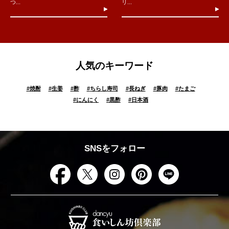
つ...
リ...
人気のキーワード
#
焼酎
#
生姜
#
酢
#
ちらし寿司
#
長ねぎ
#
豚肉
#
たまご
#
にんにく
#
黒酢
#
日本酒
SNSをフォロー