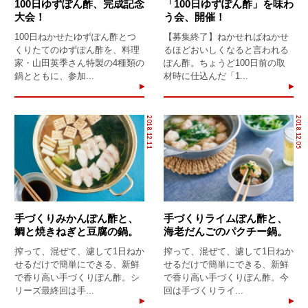
100日ゆずぽん酢、完成記念
「100日ゆずぽん酢」を味わ
大会！
う会、開催！
100日ねかせたゆずぽん酢とつ
【募集終了】ねかせればねかせ
くりたてのゆずぽん酢を、料理
るほどおいしくなると言われる
家・山田英季さん特製の4種類の
ぽん酢。ちょうど100日前の取
鍋とともに、参加...
材時に仕込んだ「1...
2018.12.11
2018.12.05
手づくりみかんぽん酢と、
手づくりライムぽん酢と、
鯛と焼きねぎと豆腐の鍋。
海老だんごのパクチー鍋。
搾って、混ぜて、濾して1日ねか
搾って、混ぜて、濾して1日ねか
せるだけで簡単にできる、新鮮
せるだけで簡単にできる、新鮮
で香り高い手づくりぽん酢。シ
で香り高い手づくりぽん酢。今
リーズ最終回は手...
回は手づくりライ...