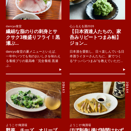
dancyu食堂
心ふるえる酒2026
繊細な脂のりの刺身とサ
【日本酒達人たちの、家
クサク3種盛りフライ！黒
呑みリピートつまみ帖】
瀬ぶ...
ジョン...
dancyu食堂の夏メニューといえば、
日本酒を愛飲し、日々楽しんでいる日
一年中いつでも旬のおいしさを味わえ
本酒ライターさんたちに、家でつく
る養殖ブリの最高峰「完全養殖 黒瀬
る“テッパンつまみ”を教えていただ...
ぶ..
2026.8.5
2026.8.4
ようこそ!俺酒場
ようこそ!俺酒場
野菜、チーズ、オリーブ
ほぼ刺身! 揚げ時間はわず