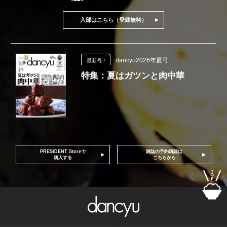
入部はこちら（登録無料）
dancyu2026年夏号
最新号！
特集：夏はガツンと肉中華
PRESIDENT Storeで
雑誌の予約購読は
購入する
こちらから