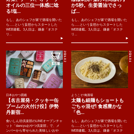
オイルの三位一体感に唸
か5秒。生姜醤油でさっ
る!塩...
ぱ...
もし、あのシェフが家で酒場を開いた
もし、あのシェフが家で酒場を開いた
ら......という妄想からスタートした
ら......という妄想からスタートした
WEB連載。3人目は、鎌倉「オステ
WEB連載。3人目は、鎌倉「オステ
リ...
リ...
2026.8.2
2026.8.6
日本おやつ図鑑
ようこそ!俺酒場
【名古屋発・クッキー缶
太麺も細麺もショートも
ブームの火付け役】伊勢
ごちゃ混ぜ! 食感豊かな
丹新宿...
「色...
食いしん坊倶楽部のLINEオープンチャ
もし、あのシェフが家で酒場を開いた
ット「dancyuおやつ倶楽部」で、メ
ら......という妄想からスタートした
ンバーから寄せられた美味しいおや
WEB連載。3人目は、鎌倉「オステ