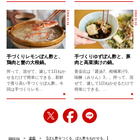
2018.11.26
2018.11.20
手づくりレモンぽん酢と、
手づくりゆずぽん酢と、豚
鶏肉と蟹の大根鍋。
肉と高菜漬けの鍋。
搾って、混ぜて、濾して1日ねか
黄金比は「醤油7、柑橘果汁5、
せるだけで簡単にできる、新鮮
味醂（みりん）3」。搾って、混
で香り高い手づくりぽん酢。今
ぜて、濾して1日ねかせるだけで
回は手づくりレモ...
簡単にできる、...
dancyu
連載
【ぽん酢をつくる、ぽん酢をねかせる。】