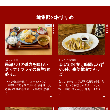
編集部のおすすめ
2026.7.27
2026.8.4
AD
dancyu食堂
ようこそ!俺酒場
黒瀬ぶりの魅力を味わい
ほぼ刺身! 揚げ時間はわず
尽くす！フライの豪華3種
か5秒。生姜醤油でさっ
盛り...
ぱ...
dancyu食堂の夏メニューといえば、
もし、あのシェフが家で酒場を開いた
一年中いつでも旬のおいしさを味わえ
ら......という妄想からスタートした
る養殖ブリの最高峰「完全養殖 黒瀬
WEB連載。3人目は、鎌倉「オステ
ぶ..
リ...