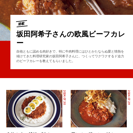
連載
坂田阿希子さんの欧風ビーフカレ
ー
自他ともに認める肉好きで、特に牛肉料理にはひとかたならぬ愛と情熱を
傾けてきた料理研究家の坂田阿希子さんに、つくってワクワクするド迫力
のビーフカレーを教えてもらいました。
2024.07.30
2024.07.29