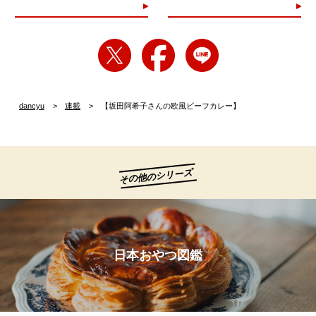
dancyu
連載
【坂田阿希子さんの欧風ビーフカレー】
その他のシリーズ
日本おやつ図鑑