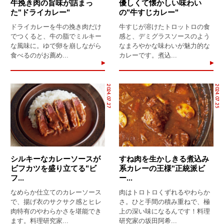
牛挽き肉の旨味が詰まっ
優しくて懐かしい味わい
た"ドライカレー"
の"牛すじカレー"
ドライカレーを牛の挽き肉だけ
牛すじが溶けたトロットロの食
でつくると、牛の脂でミルキー
感と、デミグラスソースのよう
な風味に。ゆで卵を崩しながら
なまろやかな味わいが魅力的な
食べるのがお薦め...
カレーです。煮込...
2024.07.27
2024.07.25
シルキーなカレーソースが
すね肉を生かしきる煮込み
ビフカツを盛り立てる"ビ
系カレーの王様"正統派ビ
フ...
ー...
なめらか仕立てのカレーソース
肉はトロトロくずれるやわらか
で、揚げ衣のサクサク感とヒレ
さ。ひと手間の積み重ねで、極
肉特有のやわらかさを堪能でき
上の深い味になるんです！料理
ます。料理研究家...
研究家の坂田阿希...