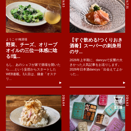
2026.8.5
2026.7.31
【すぐ飲める!つくりおき
ようこそ!俺酒場
野菜、チーズ、オリーブ
酒肴】スーパーの刺身用
オイルの三位一体感に唸
のサ...
る!塩...
2026年上半期に、dancyuで反響の大
もし、あのシェフが家で酒場を開いた
きかった人気記事をお送りします。
ら......という妄想からスタートした
2026年日本酒dancyu「出会えてよか
WEB連載。3人目は、鎌倉「オステ
った...
リ...
2026.8.4
2026.8.2