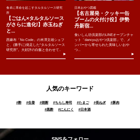
食卓に革命を起こすタルタルソース研究
日本おやつ図鑑
【名古屋発・クッキー缶
所
【ごはん×タルタルソース
ブームの火付け役】伊勢
がさらに進化!】赤玉ねぎ
丹新宿...
と...
食いしん坊倶楽部のLINEオープンチャ
西麻布「No Code」の米澤文雄シェフ
ット「dancyuおやつ倶楽部」で、メ
と、(勝手に)発足した“タルタルソース
ンバーから寄せられた美味しいおや
研究所”。大好評の白飯と合わせて..
つ...
人気のキーワード
#
酢
#
生姜
#
焼酎
#
ちらし寿司
#
たまご
#
長ねぎ
#
豚肉
#
黒酢
#
にんにく
#
日本酒
SNSをフォロー