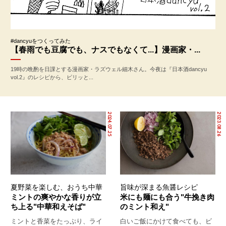
#dancyuをつくってみた
【春雨でも豆腐でも、ナスでもなくて...】漫画家・...
19時の晩酌を日課とする漫画家・ラズウェル細木さん。今夜は『日本酒dancyu
vol.2』のレシピから、ピリッと...
2024.07.25
2023.08.26
夏野菜を楽しむ、おうち中華
旨味が深まる魚醤レシピ
ミントの爽やかな香りが立
米にも麺にも合う"牛挽き肉
ち上る"中華和えそば"
のミント和え"
ミントと香菜をたっぷり、ライ
白いご飯にかけて食べても、ビ