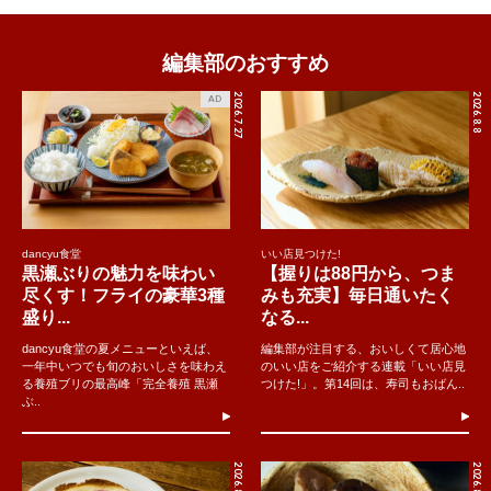
編集部のおすすめ
2026.7.27
2026.8.8
AD
dancyu食堂
いい店見つけた!
黒瀬ぶりの魅力を味わい
【握りは88円から、つま
尽くす！フライの豪華3種
みも充実】毎日通いたく
盛り...
なる...
dancyu食堂の夏メニューといえば、
編集部が注目する、おいしくて居心地
一年中いつでも旬のおいしさを味わえ
のいい店をご紹介する連載「いい店見
る養殖ブリの最高峰「完全養殖 黒瀬
つけた!」。第14回は、寿司もおばん..
ぶ..
2026.8.8
2026.8.7