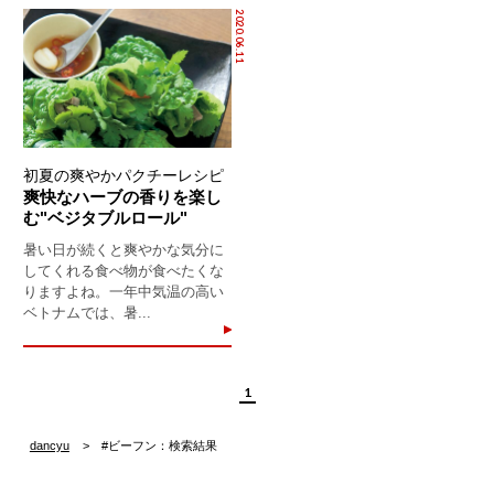
2020.06.11
初夏の爽やかパクチーレシピ
爽快なハーブの香りを楽し
む"ベジタブルロール"
暑い日が続くと爽やかな気分に
してくれる食べ物が食べたくな
りますよね。一年中気温の高い
ベトナムでは、暑...
1
dancyu
#ビーフン：検索結果