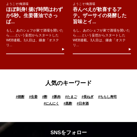
ようこそ!俺酒場
ようこそ!俺酒場
ほぼ刺身! 揚げ時間はわず
吞んべえが歓喜するア
か5秒。生姜醤油でさっ
テ。ザーサイの発酵した
ぱ...
旨味とイ...
もし、あのシェフが家で酒場を開いた
もし、あのシェフが家で酒場を開いた
ら......という妄想からスタートした
ら......という妄想からスタートした
WEB連載。3人目は、鎌倉「オステ
WEB連載。3人目は、鎌倉「オステ
リ...
リ...
人気のキーワード
#
焼酎
#
生姜
#
酢
#
豚肉
#
たまご
#
長ねぎ
#
ちらし寿司
#
にんにく
#
黒酢
#
日本酒
SNSをフォロー