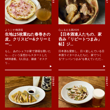
ようこそ!俺酒場
心ふるえる酒2026
生地は5枚重ねた春巻きの
【日本酒達人たちの、家
皮。クリスピー&クリーミ
呑み「リピートつまみ」
ー...
帖】ジ...
もし、あのシェフが家で酒場を開いた
日本酒を愛飲し、日々楽しんでいる日
ら......という妄想からスタートした
本酒ライターさんたちに、家でつく
WEB連載。3人目は、鎌倉「オステ
る“テッパンつまみ”を教えていただ...
リ...
2026.8.4
2026.8.7