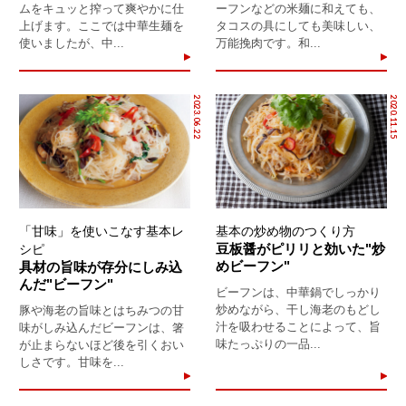
ムをキュッと搾って爽やかに仕
ーフンなどの米麺に和えても、
上げます。ここでは中華生麺を
タコスの具にしても美味しい、
使いましたが、中...
万能挽肉です。和...
2023.06.22
2020.11.15
「甘味」を使いこなす基本レ
基本の炒め物のつくり方
豆板醤がピリリと効いた"炒
シピ
めビーフン"
具材の旨味が存分にしみ込
んだ"ビーフン"
ビーフンは、中華鍋でしっかり
炒めながら、干し海老のもどし
豚や海老の旨味とはちみつの甘
汁を吸わせることによって、旨
味がしみ込んだビーフンは、箸
味たっぷりの一品...
が止まらないほど後を引くおい
しさです。甘味を...