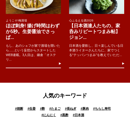
ようこそ!俺酒場
心ふるえる酒2026
ほぼ刺身! 揚げ時間はわず
【日本酒達人たちの、家
か5秒。生姜醤油でさっ
呑みリピートつまみ帖】
ぱ...
ジョン...
もし、あのシェフが家で酒場を開いた
日本酒を愛飲し、日々楽しんでいる日
ら......という妄想からスタートした
本酒ライターさんたちに、家でつく
WEB連載。3人目は、鎌倉「オステ
る“テッパンつまみ”を教えていただ...
リ...
人気のキーワード
#
焼酎
#
生姜
#
酢
#
たまご
#
長ねぎ
#
豚肉
#
ちらし寿司
#
にんにく
#
黒酢
#
日本酒