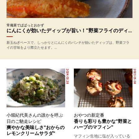
常備菜でぱぱっとおかず
にんにくが効いたディップが旨い！"野菜フライのディ...
新玉ねぎベースで、しっかりとにんにくのパンチが効いたディップは、野菜フラ
イの甘味をより際立たせます。...
2024.03.28
2023.05.08
小堀紀代美さんの誰かを呼ぶ
おやつの新定番
香りも彩りも豊かな"野菜と
日のご馳走レシピ
ハーブのマフィン"
爽やかな美味しさ"おからの
レモンクリームサラダ"
マフィン生地に塩が入っている