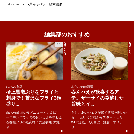
dancyu
#芽キャベツ：検索結果
編集部のおすすめ
2026.7.27
2026.8.7
AD
dancyu食堂
ようこそ!俺酒場
極上黒瀬ぶりをフライと
吞んべえが歓喜するア
刺身で！贅沢なフライ3種
テ。ザーサイの発酵した
盛り...
旨味とイ...
dancyu食堂の夏メニューといえば、
もし、あのシェフが家で酒場を開いた
一年中いつでも旬のおいしさを味わえ
ら......という妄想からスタートした
る養殖ブリの最高峰「完全養殖 黒瀬
WEB連載。3人目は、鎌倉「オステ
ぶ..
リ...