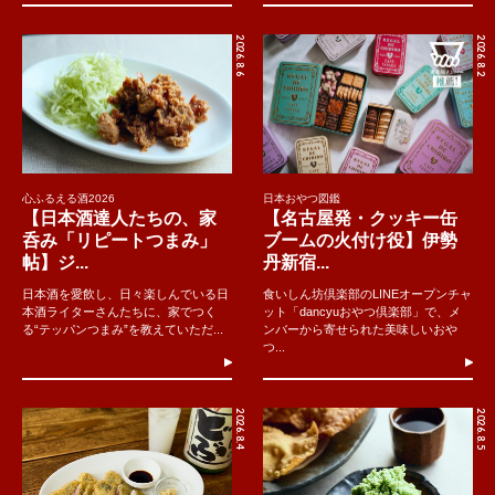
2026.8.6
2026.8.2
心ふるえる酒2026
日本おやつ図鑑
【日本酒達人たちの、家
【名古屋発・クッキー缶
呑み「リピートつまみ」
ブームの火付け役】伊勢
帖】ジ...
丹新宿...
日本酒を愛飲し、日々楽しんでいる日
食いしん坊倶楽部のLINEオープンチャ
本酒ライターさんたちに、家でつく
ット「dancyuおやつ倶楽部」で、メ
る“テッパンつまみ”を教えていただ...
ンバーから寄せられた美味しいおや
つ...
2026.8.4
2026.8.5