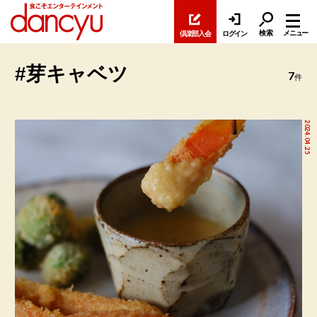
検索
メニュー
倶楽部入会
ログイン
#芽キャベツ
7
件
2024.04.25