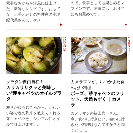
ので、食事としても楽しめるマ
素朴なおからを洋風に仕上げ
フィンです。朝食にも、お弁当
た、新鮮なレシピです。おもて
にもお薦めです。...
なし上手と評判の料理家の小堀
紀代美さんに、ゲス...
2022.02.26
2020.06.15
グラタン自由自在！
カメラマンが、いつかまた食
カリカリサクッと美味し
べたい料理
い"芽キャベツのオイルグラ
ボーズ、芽キャベツのフリ
タ...
ット、天然もずく ｜カメ
ラ...
寒さがゆるむころから、かわい
い姿で春の到来を教えてくれる
カメラマンの福田喜一さん。
芽キャベツを、シンプルにオイ
今、食べに行きたい、会いに行
ルで仕上げます。...
きたい料理はなんですか？と聞
くと……。