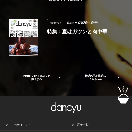
dancyu2026年夏号
最新号！
特集：夏はガツンと肉中華
PRESIDENT Storeで
雑誌の予約購読は
購入する
こちらから
このサイトについて
著者一覧