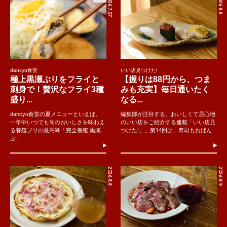
2026.7.27
2026.8.8
dancyu食堂
いい店見つけた!
極上黒瀬ぶりをフライと
【握りは88円から、つま
刺身で！贅沢なフライ3種
みも充実】毎日通いたく
盛り...
なる...
dancyu食堂の夏メニューといえば、
編集部が注目する、おいしくて居心地
一年中いつでも旬のおいしさを味わえ
のいい店をご紹介する連載「いい店見
る養殖ブリの最高峰「完全養殖 黒瀬
つけた!」。第14回は、寿司もおばん..
ぶ..
2026.8.8
2026.8.9