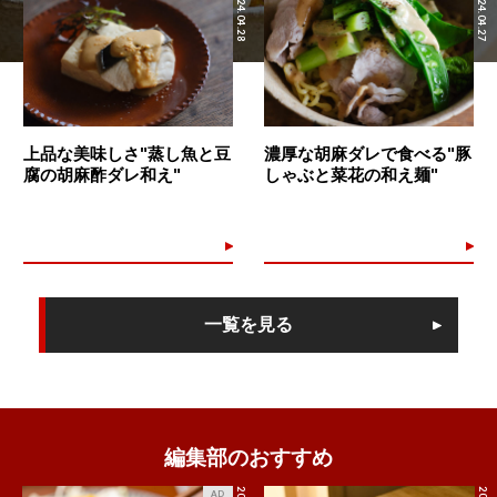
2024.04.28
2024.04.27
上品な美味しさ"蒸し魚と豆
濃厚な胡麻ダレで食べる"豚
腐の胡麻酢ダレ和え"
しゃぶと菜花の和え麺"
一覧を見る
編集部のおすすめ
AD