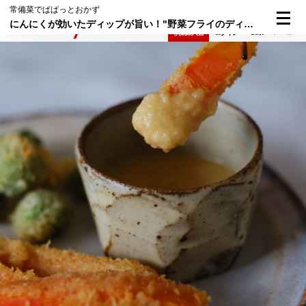
常備菜でぱぱっとおかず
にんにくが効いたディップが旨い！"野菜フライのディップ"
検索
メニュー
倶楽部入会
ログイン