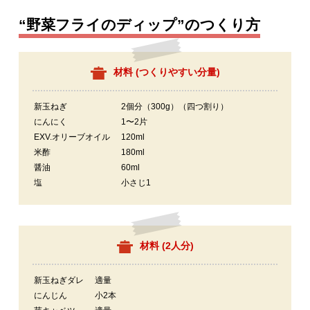
“野菜フライのディップ”のつくり方
材料 (
つくりやすい分量
)
新玉ねぎ
2個分（300g）（四つ割り）
にんにく
1〜2片
EXV.オリーブオイル
120ml
米酢
180ml
醤油
60ml
塩
小さじ1
材料 (
2人分
)
新玉ねぎダレ
適量
にんじん
小2本