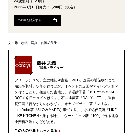
A4変型判（120頁）
2023年3月10日発売／1,200円（税込）
この本を購入する
文：藤井志織 写真：宮濱祐美子
藤井 志織
（編集・ライター）
フリーランスで、主に雑誌や書籍、WEB、企業の販促物などで
編集や取材、執筆を行うほか、イベントの企画やディレクション
を行うことも。担当した書籍に、草場妙子著『TODAY’S MAKE
BOOK 今日のメイクは？』、石井佳苗著『DAILY LIFE』、重信
初江著『昔ながらのおかず』、オカズデザイン著『マリネ』、
nestRobe著『SLOW MADEな服づくり』、小堀紀代美著『LIKE
LIKE KITCHENの旅する味』、ウー・ウェン著『100gで作る北京
小麦粉料理』などがある。
この人の記事をもっと見る