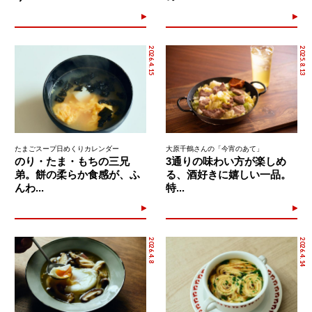
2026.4.15
2025.8.13
たまごスープ日めくりカレンダー
大原千鶴さんの「今宵のあて」
のり・たま・もちの三兄
3通りの味わい方が楽しめ
弟。餅の柔らか食感が、ふ
る、酒好きに嬉しい一品。
んわ...
特...
2026.4.8
2026.4.14