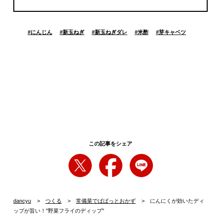
#
にんじん
#
新玉ねぎ
#
新玉ねぎダレ
#
米酢
#
芽キャベツ
この記事をシェア
dancyu
つくる
常備菜でぱぱっとおかず
にんにくが効いたディ
ップが旨い！"野菜フライのディップ"