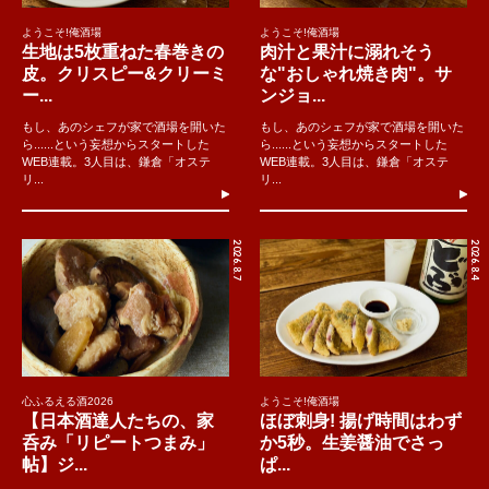
ようこそ!俺酒場
ようこそ!俺酒場
生地は5枚重ねた春巻きの
肉汁と果汁に溺れそう
皮。クリスピー&クリーミ
な"おしゃれ焼き肉"。サ
ー...
ンジョ...
もし、あのシェフが家で酒場を開いた
もし、あのシェフが家で酒場を開いた
ら......という妄想からスタートした
ら......という妄想からスタートした
WEB連載。3人目は、鎌倉「オステ
WEB連載。3人目は、鎌倉「オステ
リ...
リ...
2026.8.7
2026.8.4
心ふるえる酒2026
ようこそ!俺酒場
【日本酒達人たちの、家
ほぼ刺身! 揚げ時間はわず
呑み「リピートつまみ」
か5秒。生姜醤油でさっ
帖】ジ...
ぱ...