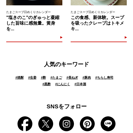
たまごスープ日めくりカレンダー
たまごスープ日めくりカレンダー
"塩きのこ"のぎゅっと凝縮
この食感、新体験。スープ
した旨味に感無量。黄身
を吸ったクレープはトキメ
を...
キ...
人気のキーワード
#
焼酎
#
生姜
#
酢
#
たまご
#
長ねぎ
#
豚肉
#
ちらし寿司
#
黒酢
#
にんにく
#
日本酒
SNSをフォロー