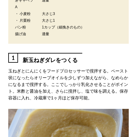
芽キャベツ
適量
A
・ 小麦粉
大さじ3
・ 片栗粉
大さじ1
パン粉
1カップ（細挽きのもの）
揚げ油
適量
1
新玉ねぎダレをつくる
玉ねぎとにんにくをフードプロセッサーで撹拌する。ペースト
状になったらオリーブオイルを少しずつ加えながら、なめらか
になるまで撹拌する。ここでしっかり乳化させることがポイン
ト。米酢と醤油を加え、さらに撹拌し、塩で味を調える。保存
容器に入れ、冷蔵庫で1ヶ月ほど保存可能。