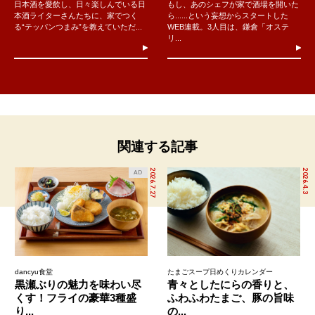
日本酒を愛飲し、日々楽しんでいる日
もし、あのシェフが家で酒場を開いた
本酒ライターさんたちに、家でつく
ら......という妄想からスタートした
る“テッパンつまみ”を教えていただ...
WEB連載。3人目は、鎌倉「オステ
リ...
関連する記事
2026.7.27
2026.4.3
AD
dancyu食堂
たまごスープ日めくりカレンダー
黒瀬ぶりの魅力を味わい尽
青々としたにらの香りと、
くす！フライの豪華3種盛
ふわふわたまご、豚の旨味
り...
の...