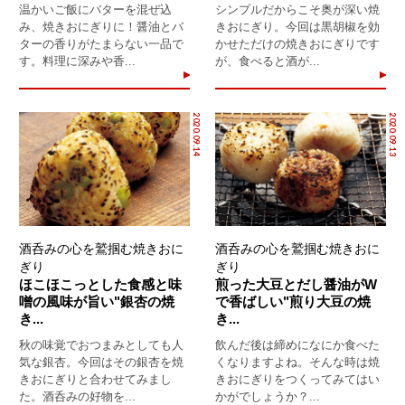
温かいご飯にバターを混ぜ込
シンプルだからこそ奥が深い焼
み、焼きおにぎりに！醤油とバ
きおにぎり。今回は黒胡椒を効
ターの香りがたまらない一品で
かせただけの焼きおにぎりです
す。料理に深みや香...
が、食べると酒が...
2020.09.14
2020.09.13
酒呑みの心を鷲掴む焼きおに
酒呑みの心を鷲掴む焼きおに
ぎり
ぎり
ほこほこっとした食感と味
煎った大豆とだし醤油がW
噌の風味が旨い"銀杏の焼
で香ばしい"煎り大豆の焼
き...
き...
秋の味覚でおつまみとしても人
飲んだ後は締めになにか食べた
気な銀杏。今回はその銀杏を焼
くなりますよね。そんな時は焼
きおにぎりと合わせてみまし
きおにぎりをつくってみてはい
た。酒呑みの好物を...
かがでしょうか？...