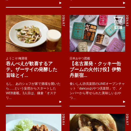
2026.8.7
2026.8.2
ようこそ!俺酒場
日本おやつ図鑑
吞んべえが歓喜するア
【名古屋発・クッキー缶
テ。ザーサイの発酵した
ブームの火付け役】伊勢
旨味とイ...
丹新宿...
もし、あのシェフが家で酒場を開いた
食いしん坊倶楽部のLINEオープンチャ
ら......という妄想からスタートした
ット「dancyuおやつ倶楽部」で、メ
WEB連載。3人目は、鎌倉「オステ
ンバーから寄せられた美味しいおや
リ...
つ...
2026.8.6
2026.8.7