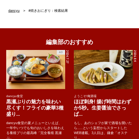
dancyu
#焼きおにぎり：検索結果
編集部のおすすめ
2026.7.27
2026.8.4
AD
dancyu食堂
ようこそ!俺酒場
黒瀬ぶりの魅力を味わい
ほぼ刺身! 揚げ時間はわず
尽くす！フライの豪華3種
か5秒。生姜醤油でさっ
盛り...
ぱ...
dancyu食堂の夏メニューといえば、
もし、あのシェフが家で酒場を開いた
一年中いつでも旬のおいしさを味わえ
ら......という妄想からスタートした
る養殖ブリの最高峰「完全養殖 黒瀬
WEB連載。3人目は、鎌倉「オステ
ぶ..
リ...