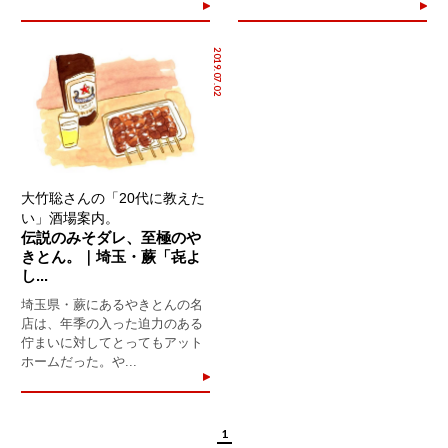
2019.07.02
大竹聡さんの「20代に教えた
い」酒場案内。
伝説のみそダレ、至極のや
きとん。｜埼玉・蕨「㐂よ
し...
埼玉県・蕨にあるやきとんの名
店は、年季の入った迫力のある
佇まいに対してとってもアット
ホームだった。や...
1