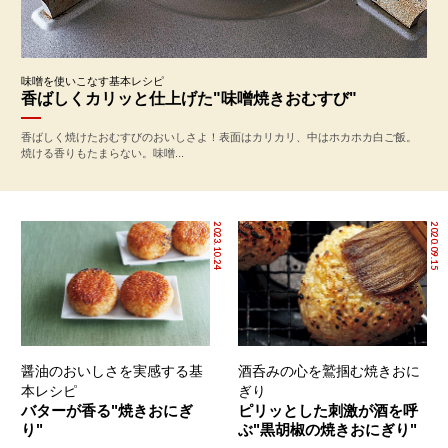
味噌を使いこなす基本レシピ
香ばしくカリッと仕上げた"味噌焼きおむすび"
香ばしく焼けたおむすびのおいしさよ！表面はカリカリ、中はホカホカ白ご飯。
焼ける香りもたまらない。味噌...
2023.10.24
2020.09.15
醤油のおいしさを実感する基
酒呑みの心を鷲掴む焼きおに
本レシピ
ぎり
バターが香る"焼きおにぎ
ピリッとした刺激が酒を呼
り"
ぶ"黒胡椒の焼きおにぎり"