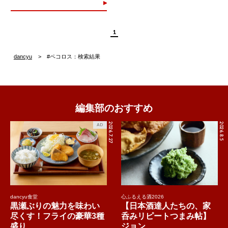
1
dancyu
#ペコロス：検索結果
編集部のおすすめ
2026.7.27
2026.8.5
AD
dancyu食堂
心ふるえる酒2026
黒瀬ぶりの魅力を味わい
【日本酒達人たちの、家
尽くす！フライの豪華3種
呑みリピートつまみ帖】
盛り...
ジョン...