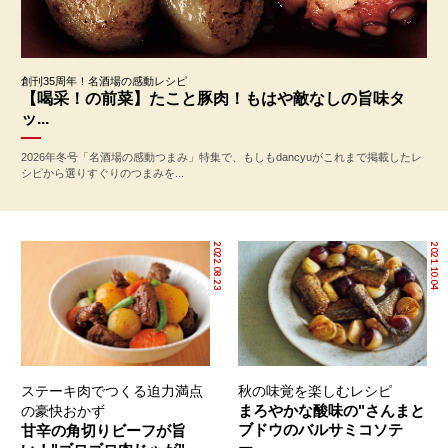
創刊35周年！名酒場の感動レシピ
【喝采！の前菜】たこと豚肉！もはや敵なしの旨味タ
ッ...
2026年冬号「名酒場の感動つまみ」特集で、もしもdancyuがこれまで掲載したレ
シピから選りすぐりのつまみを...
2022.08.23
2021.10.04
ステーキ肉でつくる迫力満点
秋の味覚を楽しむレシピ
まろやかな酸味の"さんまと
の豪快おかず
ブドウのバルサミコソテ
甘辛の角切りビーフが旨