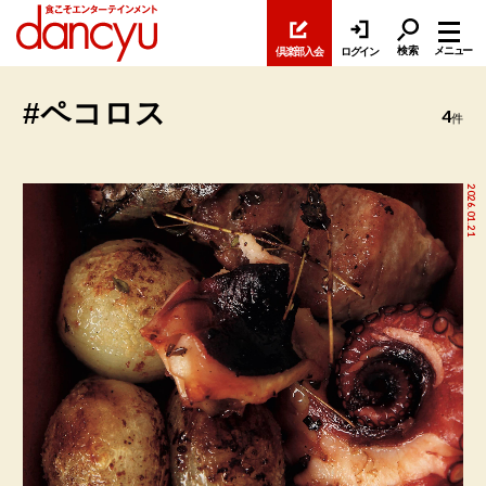
検索
メニュー
倶楽部入会
ログイン
#ペコロス
4
件
2026.01.21