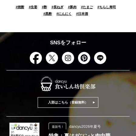
#
焼酎
#
生姜
#
酢
#
長ねぎ
#
豚肉
#
たまご
#
ちらし寿司
#
黒酢
#
にんにく
#
日本酒
SNSをフォロー
入部はこちら（登録無料）
dancyu2026年夏号
最新号！
特集：夏はガツンと肉中華