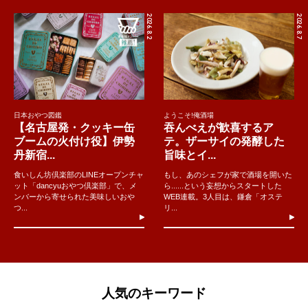
2026.8.2
2026.8.7
日本おやつ図鑑
ようこそ!俺酒場
【名古屋発・クッキー缶
吞んべえが歓喜するア
ブームの火付け役】伊勢
テ。ザーサイの発酵した
丹新宿...
旨味とイ...
食いしん坊倶楽部のLINEオープンチャ
もし、あのシェフが家で酒場を開いた
ット「dancyuおやつ倶楽部」で、メ
ら......という妄想からスタートした
ンバーから寄せられた美味しいおや
WEB連載。3人目は、鎌倉「オステ
つ...
リ...
人気のキーワード