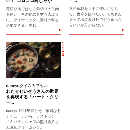
ー...
い！"ゴロゴロ肉じゃが"
秋の食材を上手に使いこなし
薄切り肉ではなく角切りの牛肉
て、食卓を飾りたい。でもさん
を使い、その他の具材も大ぶり
まって塩焼き以外でどう食べた
に。ダイナミックに素材の味を
らいいか分からない...
堪能できる、肉じ...
2019.11.04
dancyuタイムカプセル
わたせせいぞうさんの世界
を再現する「ハート・クリ
ー...
dancyu1991年12月号「華麗なる
シチュー」から、レストラン
「キハチ」シェフの熊谷喜八さ
ん直伝クリームシチ...