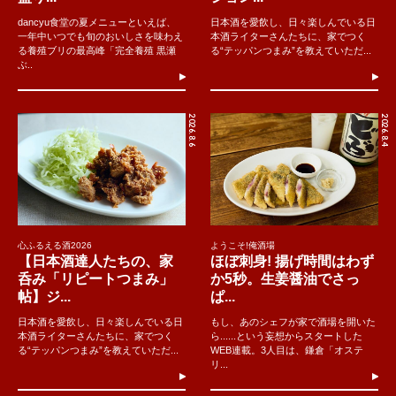
dancyu食堂の夏メニューといえば、
日本酒を愛飲し、日々楽しんでいる日
一年中いつでも旬のおいしさを味わえ
本酒ライターさんたちに、家でつく
る養殖ブリの最高峰「完全養殖 黒瀬
る“テッパンつまみ”を教えていただ...
ぶ..
2026.8.6
2026.8.4
心ふるえる酒2026
ようこそ!俺酒場
【日本酒達人たちの、家
ほぼ刺身! 揚げ時間はわず
呑み「リピートつまみ」
か5秒。生姜醤油でさっ
帖】ジ...
ぱ...
日本酒を愛飲し、日々楽しんでいる日
もし、あのシェフが家で酒場を開いた
本酒ライターさんたちに、家でつく
ら......という妄想からスタートした
る“テッパンつまみ”を教えていただ...
WEB連載。3人目は、鎌倉「オステ
リ...