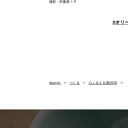
撮影：伊藤菜々子
#
オリ
dancyu
つくる
心ふるえる酒2026