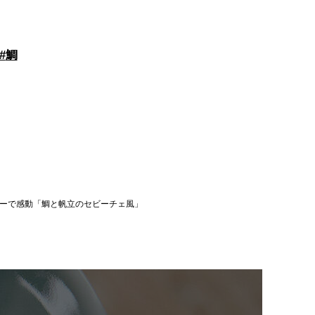
#
鯛
ーで感動「鯛と帆立のセビーチェ風」