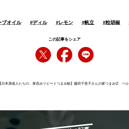
ーブオイル
#
ディル
#
レモン
#
帆立
#
粒胡椒
この記事をシェア
【日本酒達人たちの、家呑みリピートつまみ帖】藤田千恵子さんの家つまみ➁ ペル