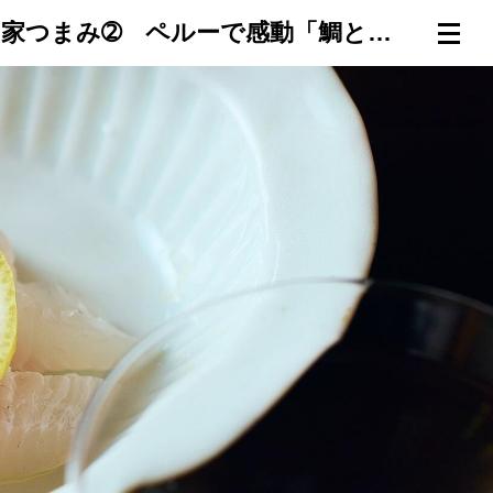
【日本酒達人たちの、家呑みリピートつまみ帖】藤田千恵子さんの家つまみ➁ ペルーで感動「鯛と帆立のセビーチェ風」
連載一覧
倶楽部入会
（無料）
ログイン
検索
メニュー