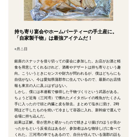
持ち寄り宴会やホームパーティーの手土産に。
「自家製干物」は最強アイテムだ！
○月△日
銀座のスナックを借り切っての宴会に参加した。お店がお酒と軽
食を用意してくれるけれど、酒肴やデザートは持ち寄りという趣
向。こういうときにセンスや財力が問われるが、僕はどちらにも
自信がない。今は愛知県蒲郡市に住んでいるので、最新のお店情
報も東京の人に及ぶはずはない。
しかし、僕には本連載で修得した干物づくりという武器がある。
ちょうど近海（三河湾）で獲れたメイタガレイの稚魚がたくさん
手に入ったので頭と内臓と皮を除去。まとめて塩水に浸け、2時
間ほど干したものを焼いて冷まして容器に入れ、新幹線で運んで
会場に持ち込んだ。
結果は正解。骨が意外と硬かったので焼きより揚げのほうが良か
ったかもという反省点はあるが、参加者はみな物珍しげに食べて
くれた。三河湾の幸でもあるので、自分が住んでいる蒲郡の話も