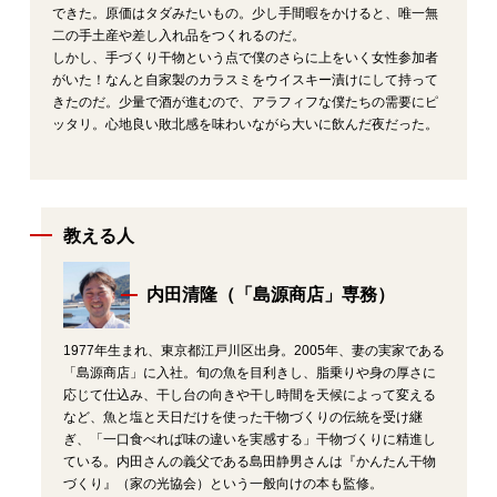
できた。原価はタダみたいもの。少し手間暇をかけると、唯一無
二の手土産や差し入れ品をつくれるのだ。
しかし、手づくり干物という点で僕のさらに上をいく女性参加者
がいた！なんと自家製のカラスミをウイスキー漬けにして持って
きたのだ。少量で酒が進むので、アラフィフな僕たちの需要にピ
ッタリ。心地良い敗北感を味わいながら大いに飲んだ夜だった。
教える人
内田清隆（「島源商店」専務）
1977年生まれ、東京都江戸川区出身。2005年、妻の実家である
「島源商店」に入社。旬の魚を目利きし、脂乗りや身の厚さに
応じて仕込み、干し台の向きや干し時間を天候によって変える
など、魚と塩と天日だけを使った干物づくりの伝統を受け継
ぎ、「一口食べれば味の違いを実感する」干物づくりに精進し
ている。内田さんの義父である島田静男さんは『かんたん干物
づくり』（家の光協会）という一般向けの本も監修。