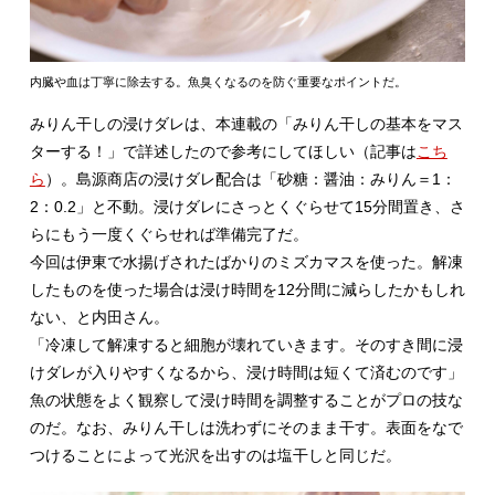
内臓や血は丁寧に除去する。魚臭くなるのを防ぐ重要なポイントだ。
みりん干しの浸けダレは、本連載の「みりん干しの基本をマス
ターする！」で詳述したので参考にしてほしい（記事は
こち
ら
）。島源商店の浸けダレ配合は「砂糖：醤油：みりん＝1：
2：0.2」と不動。浸けダレにさっとくぐらせて15分間置き、さ
らにもう一度くぐらせれば準備完了だ。
今回は伊東で水揚げされたばかりのミズカマスを使った。解凍
したものを使った場合は浸け時間を12分間に減らしたかもしれ
ない、と内田さん。
「冷凍して解凍すると細胞が壊れていきます。そのすき間に浸
けダレが入りやすくなるから、浸け時間は短くて済むのです」
魚の状態をよく観察して浸け時間を調整することがプロの技な
のだ。なお、みりん干しは洗わずにそのまま干す。表面をなで
つけることによって光沢を出すのは塩干しと同じだ。