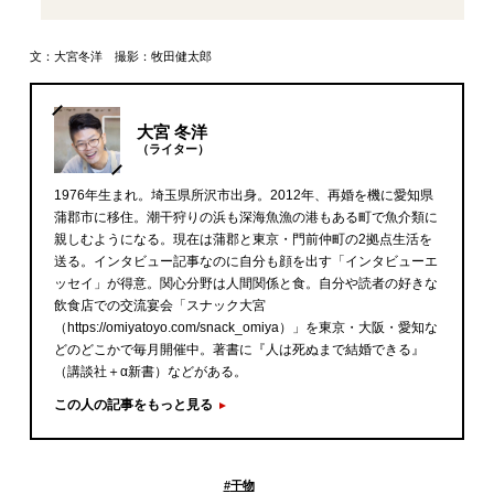
文：大宮冬洋 撮影：牧田健太郎
大宮 冬洋
（ライター）
1976年生まれ。埼玉県所沢市出身。2012年、再婚を機に愛知県
蒲郡市に移住。潮干狩りの浜も深海魚漁の港もある町で魚介類に
親しむようになる。現在は蒲郡と東京・門前仲町の2拠点生活を
送る。インタビュー記事なのに自分も顔を出す「インタビューエ
ッセイ」が得意。関心分野は人間関係と食。自分や読者の好きな
飲食店での交流宴会「スナック大宮
（https://omiyatoyo.com/snack_omiya）」を東京・大阪・愛知な
どのどこかで毎月開催中。著書に『人は死ぬまで結婚できる』
（講談社＋α新書）などがある。
この人の記事をもっと見る
#
干物