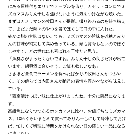
にある屋根付きエリアでテーブルを借り、カセットコンロでミ
ズカマスみりん干しを焦げないように気をつけながら焼いた。
まずはカメラマンの牧田さんが撮影。撮り終わるのを待ち構え
て、まだまだ熱々のやつを箸でほぐして口の中に入れた。
確かに脂の甘味はない。でも、ミズカマスの旨味を砂糖とみり
んの甘味が補完して高め合っている。頭も背骨もないのでほぐ
しやすく、どの世代にも喜ばれる干物だと思う。
「魚臭さがまったくないですね。みりん干しの良さだけが出て
います。紹興酒に合いそう。ご飯も欲しいなあ」
さきほど昼食でラーメンを食べたばかりの牧田さんがつぶや
く。その傍らでは内田さんが納得の表情を浮かべながら味見し
ている。
「西京漬けっぽい味に仕上がりましたね。十分に商品になりま
す」
高級魚になりつつあるホンカマスに比べ、お値打ちなミズカマ
ス。10匹ぐらいまとめて買ってみりん干しにして冷凍しておけ
ば、忙しくて料理に時間をかけられない日の嬉しい一品になる
に違いない。