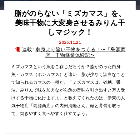
脂がのらない「ミズカマス」を、
美味干物に大変身させるみりん干
しマジック！
2025.11.21
連載 :
刺身より旨い干物をつくる！〜「島源商
店」干物修業体験記〜
ミズカマスという魚をご存じだろうか？脂がのった白身
魚・カマス（ホンカマス）と違い、脂が少なく淡白なこと
で知られるカマスの一種だ。「ミズカマスは、砂糖、醤
油、みりんで味を加えながら魚の旨味を引き出すと万人受
けする干物に化けますよ」と教えてくれたのは、伊東の人
気干物店「島源商店」の内田清隆さん。頭と背骨を取っ
て、焼きやすく食べやすく仕立てよう。