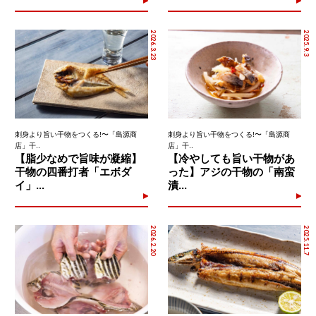
2026.3.23
2025.9.3
刺身より旨い干物をつくる!〜「島源商
刺身より旨い干物をつくる!〜「島源商
店」干..
店」干..
【脂少なめで旨味が凝縮】
【冷やしても旨い干物があ
干物の四番打者「エボダ
った】アジの干物の「南蛮
イ」...
漬...
2026.2.20
2025.11.7