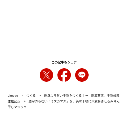
この記事をシェア
dancyu
つくる
刺身より旨い干物をつくる！〜「島源商店」干物修業
体験記〜
脂がのらない「ミズカマス」を、美味干物に大変身させるみりん
干しマジック！