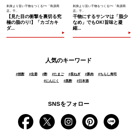
刺身より旨い干物をつくる!〜「島源商
刺身より旨い干物をつくる!〜「島源商
店」干..
店」干..
【見た目の衝撃を裏切る究
干物にするサンマは「脂少
極の脂のり!】「カゴカキ
なめ」でもOK!旨味と凝
ダ...
縮...
人気のキーワード
#
焼酎
#
生姜
#
酢
#
たまご
#
長ねぎ
#
豚肉
#
ちらし寿司
#
にんにく
#
黒酢
#
日本酒
SNSをフォロー