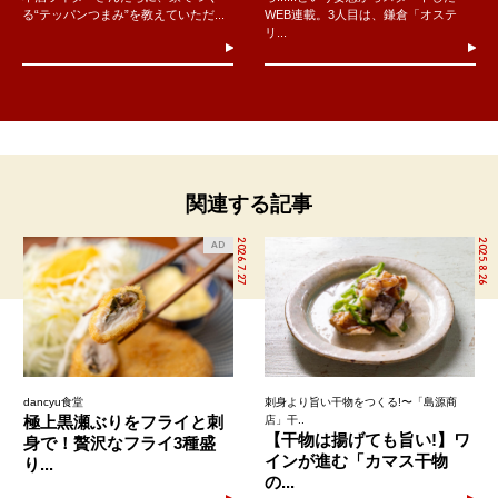
る“テッパンつまみ”を教えていただ...
WEB連載。3人目は、鎌倉「オステ
リ...
関連する記事
2026.7.27
2025.8.26
AD
dancyu食堂
刺身より旨い干物をつくる!〜「島源商
極上黒瀬ぶりをフライと刺
店」干..
【干物は揚げても旨い!】ワ
身で！贅沢なフライ3種盛
インが進む「カマス干物
り...
の...