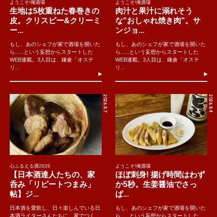
ようこそ!俺酒場
ようこそ!俺酒場
生地は5枚重ねた春巻きの
肉汁と果汁に溺れそう
皮。クリスピー&クリーミ
な"おしゃれ焼き肉"。サ
ー...
ンジョ...
もし、あのシェフが家で酒場を開いた
もし、あのシェフが家で酒場を開いた
ら......という妄想からスタートした
ら......という妄想からスタートした
WEB連載。3人目は、鎌倉「オステ
WEB連載。3人目は、鎌倉「オステ
リ...
リ...
2026.8.7
2026.8.4
心ふるえる酒2026
ようこそ!俺酒場
【日本酒達人たちの、家
ほぼ刺身! 揚げ時間はわず
呑み「リピートつまみ」
か5秒。生姜醤油でさっ
帖】ジ...
ぱ...
日本酒を愛飲し、日々楽しんでいる日
もし、あのシェフが家で酒場を開いた
本酒ライターさんたちに、家でつく
ら......という妄想からスタートした