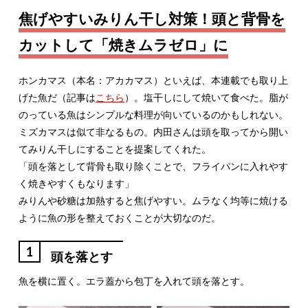
焦げやすいみりん干し対策！頭と背骨を
カットして「焼きムラゼロ」に
ホンカマス（本名：アカカマス）といえば、本連載でも取り上
げた魚だ（記事は
こちら
）。塩干しにして焼いて食べた。脂が
のっている魚はシンプルな料理が向いているのかもしれない。
ミズカマスは似て非なるもの。内田さんは頭を取ってから開い
てみりん干しにすることを提案してくれた。
「頭を落として背骨も取り除くことで、フライパンに入れやす
く焼きやすくもなります」
みりんや砂糖は加熱すると焦げやすい。ムラなく均等に焼ける
ように魚の形を整えておくことが大切なのだ。
1
頭を落とす
魚を横に置く。エラ蓋から包丁を入れて頭を落とす。