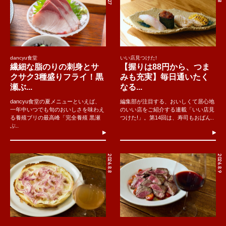
dancyu食堂
いい店見つけた!
繊細な脂のりの刺身とサ
【握りは88円から、つま
クサク3種盛りフライ！黒
みも充実】毎日通いたく
瀬ぶ...
なる...
dancyu食堂の夏メニューといえば、
編集部が注目する、おいしくて居心地
一年中いつでも旬のおいしさを味わえ
のいい店をご紹介する連載「いい店見
る養殖ブリの最高峰「完全養殖 黒瀬
つけた!」。第14回は、寿司もおばん..
ぶ..
2026.8.8
2026.8.9