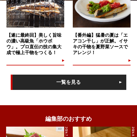
【遂に最終回】美しく旨味
【番外編】猛暑の夏は「エ
の濃い高級魚「ホウボ
アコン干し」が正解。イサ
ウ」。プロ直伝の技の集大
キの干物を夏野菜ソースで
成で極上干物をつくる！
アレンジ！
一覧を見る
編集部のおすすめ
2026.7.27
2026.8.8
AD