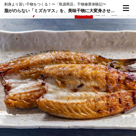
刺身より旨い干物をつくる！〜「島源商店」干物修業体験記〜
脂がのらない「ミズカマス」を、美味干物に大変身させるみりん干しマジック！
検索
メニュー
倶楽部入会
ログイン