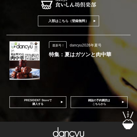
入部はこちら（登録無料）
dancyu2026年夏号
最新号！
特集：夏はガツンと肉中華
PRESIDENT Storeで
雑誌の予約購読は
購入する
こちらから