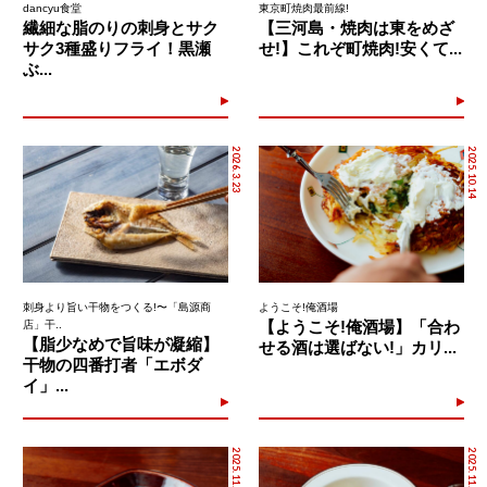
dancyu食堂
東京町焼肉最前線!
繊細な脂のりの刺身とサク
【三河島・焼肉は東をめざ
サク3種盛りフライ！黒瀬
せ!】これぞ町焼肉!安くて...
ぶ...
2026.3.23
2025.10.14
刺身より旨い干物をつくる!〜「島源商
ようこそ!俺酒場
【ようこそ!俺酒場】「合わ
店」干..
【脂少なめで旨味が凝縮】
せる酒は選ばない!」カリ...
干物の四番打者「エボダ
イ」...
2025.11.25
2025.11.29