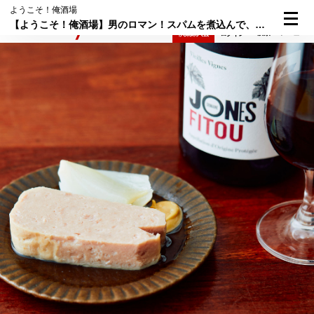
ようこそ！俺酒場
【ようこそ！俺酒場】男のロマン！スパムを煮込んで、赤ワインを誘う"ゆでタン"にしよう
検索
メニュー
倶楽部入会
ログイン