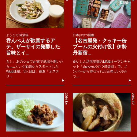
ようこそ!俺酒場
日本おやつ図鑑
吞んべえが歓喜するア
【名古屋発・クッキー缶
テ。ザーサイの発酵した
ブームの火付け役】伊勢
旨味とイ...
丹新宿...
もし、あのシェフが家で酒場を開いた
食いしん坊倶楽部のLINEオープンチャ
ら......という妄想からスタートした
ット「dancyuおやつ倶楽部」で、メ
WEB連載。3人目は、鎌倉「オステ
ンバーから寄せられた美味しいおや
リ...
つ...
2026.8.6
2026.8.7