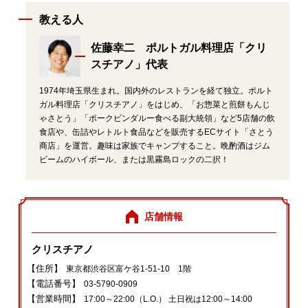
教える人
佐藤幸二 ポルトガル料理店「クリ
スチアノ」代表
1974年埼玉県生まれ。国内外のレストランを経て独立。ポルト
ガル料理店「クリスチアノ」をはじめ、「お惣菜と煎餅もんじ
ゃさとう」「ポークビンダルー食べる副大統領」など5店舗の飲
食店や、缶詰やレトルト食品などを販売するECサイト「さとう
商店」を運営。趣味は家族でキャンプすること。晩酌酒はジム
ビームのハイボール、または黒霧島ロックの二択！
店舗情報
クリスチアノ
【住所】
東京都渋谷区富ケ谷1-51-10 1階
【電話番号】
03-5790-0909
【営業時間】
17:00～22:00（L.O.） 土日祝は12:00～14:00