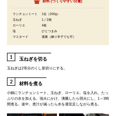
材料 (
つくりやすい分量
)
ランチョンミート
1缶（200g）
玉ねぎ
1／2個
ローリエ
4枚
塩
ひとつまみ
マスタード
適量（練り辛子でも可）
1
玉ねぎを切る
玉ねぎは2等分のくし形切りにする。
2
材料を煮る
小鍋にランチョンミート、玉ねぎ、ローリエ、塩を入れ、たっ
ぷりの水を加える。強火にかけ、沸騰したら弱火にし、1～3時
間煮る。途中、煮汁が減ったら水を適宜足しながら煮る。