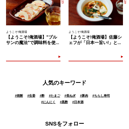
ようこそ!俺酒場
ようこそ!俺酒場
【ようこそ!俺酒場】"ブル
【ようこそ!俺酒場】佐藤シ
サンの魔法"で調味料を使...
ェフが「日本一旨い!」と...
人気のキーワード
#
焼酎
#
生姜
#
酢
#
たまご
#
長ねぎ
#
豚肉
#
ちらし寿司
#
にんにく
#
黒酢
#
日本酒
SNSをフォロー