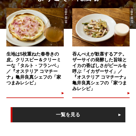
2026.08.08
2026.08.07
生地は5枚重ねた春巻きの
吞んべえが歓喜するアテ。
皮。クリスピー＆クリーミ
ザーサイの発酵した旨味と
ーな「タルト・フランベ」
イカの香ばしさがビールを
／『オステリア コマチー
呼ぶ「イカザーサイ」／
ナ』亀井良真シェフの「家
『オステリア コマチーナ』
つまみレシピ」
⻲井良真シェフの「家つま
みレシピ」
一覧を見る