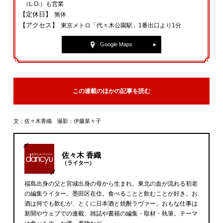
（L.O.）も営業
【定休日】
無休
【アクセス】
東京メトロ「代々木公園駅」1番出口より1分
Google Maps
この連載のほかの記事を読む
文：佐々木香織 撮影：伊藤菜々子
佐々木 香織
（ライター）
福島出身の父と宮城出身の母から生まれ、東北の血が流れる初老
の編集ライター。墨田区在住。食べることと飲むことが好き。お
酒は何でも飲むが、とくに日本酒と焼酎ラヴァー。おもな仕事は
新聞やウェブでの連載、雑誌や書籍の編集・取材・執筆。テーマ