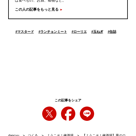
は食べもの、お酒、着物など。
この人の記事をもっと見る
#
マスタード
#
ランチョンミート
#
ローリエ
#
玉ねぎ
#
缶詰
この記事をシェア
dancyu
つくる
ようこそ！俺酒場
【ようこそ！俺酒場】男のロ