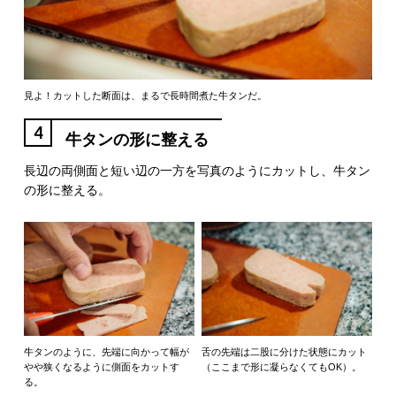
見よ！カットした断面は、まるで長時間煮た牛タンだ。
4
牛タンの形に整える
長辺の両側面と短い辺の一方を写真のようにカットし、牛タン
の形に整える。
舌の先端は二股に分けた状態にカット
牛タンのように、先端に向かって幅が
（ここまで形に凝らなくてもOK）。
やや狭くなるように側面をカットす
る。