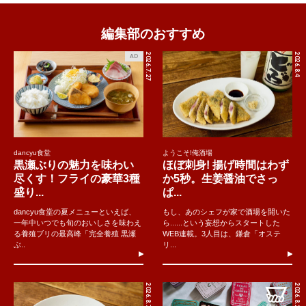
編集部のおすすめ
2026.7.27
2026.8.4
AD
dancyu食堂
ようこそ!俺酒場
黒瀬ぶりの魅力を味わい
ほぼ刺身! 揚げ時間はわず
尽くす！フライの豪華3種
か5秒。生姜醤油でさっ
盛り...
ぱ...
dancyu食堂の夏メニューといえば、
もし、あのシェフが家で酒場を開いた
一年中いつでも旬のおいしさを味わえ
ら......という妄想からスタートした
る養殖ブリの最高峰「完全養殖 黒瀬
WEB連載。3人目は、鎌倉「オステ
ぶ..
リ...
2026.8.7
2026.8.2