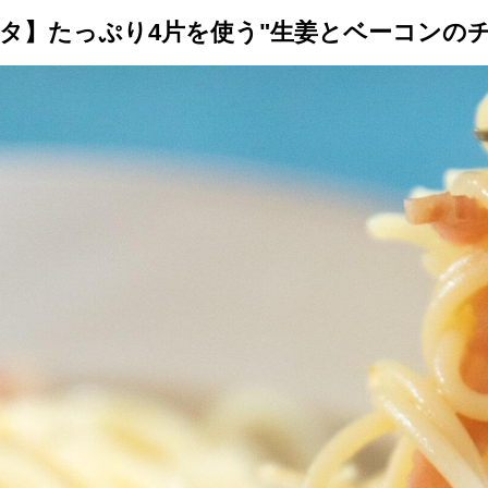
タ】たっぷり4片を使う"生姜とベーコンの
トップ
プロが教えるレシピ
厳選！店探し
食のストーリー