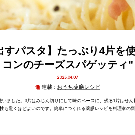
出すパスタ】たっぷり4片を使
コンのチーズスパゲッティ"
2025.04.07
連載 :
おうち薬膳レシピ
使いました。3片はみじん切りにして味のベースに、残る1片はせ
性も驚くほどよいのです。簡単につくれる薬膳レシピを料理家の