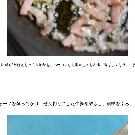
火加減で2分ほどじっくり加熱を。ベーコンから脂がじわじわ出て香ばしくなり、生
ャーノを削ってかけ、せん切りにした生姜を散らし、胡椒をふる。