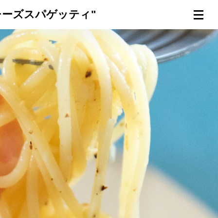
チーズスパゲッティ"
連載一覧
倶楽部入会
（無料）
ログイン
検索
メニュー