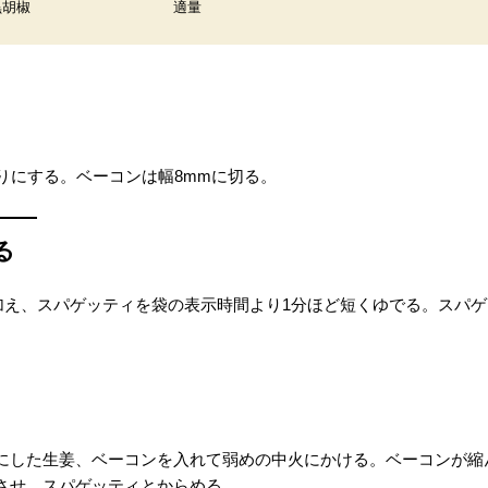
黒胡椒
適量
りにする。ベーコンは幅8mmに切る。
る
を加え、スパゲッティを袋の表示時間より1分ほど短くゆでる。スパ
にした生姜、ベーコンを入れて弱めの中火にかける。ベーコンが縮
させ、スパゲッティとからめる。