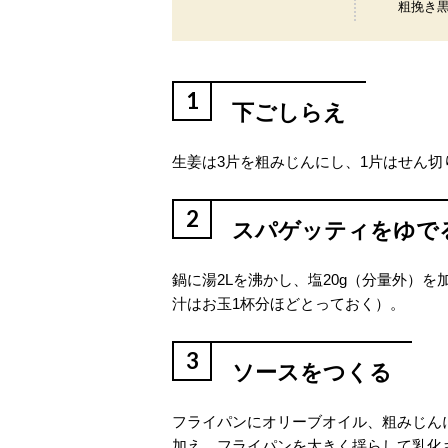
粗挽き
1
下ごしらえ
生姜は3片を粗みじんにし、1片はせん切
2
スパゲッティをゆで
鍋に湯2Lを沸かし、塩20g（分量外）
汁はお玉1杯分ほどとっておく）。
3
ソースをつくる
フライパンにオリーブオイル、粗みじん
加え、フライパンを大きく揺らして乳化