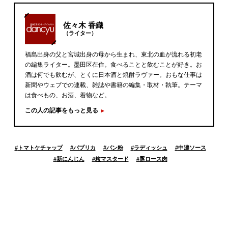
佐々木 香織
（ライター）
福島出身の父と宮城出身の母から生まれ、東北の血が流れる初老
の編集ライター。墨田区在住。食べることと飲むことが好き。お
酒は何でも飲むが、とくに日本酒と焼酎ラヴァー。おもな仕事は
新聞やウェブでの連載、雑誌や書籍の編集・取材・執筆。テーマ
は食べもの、お酒、着物など。
この人の記事をもっと見る
#
トマトケチャップ
#
パプリカ
#
パン粉
#
ラディッシュ
#
中濃ソース
#
新にんじん
#
粒マスタード
#
豚ロース肉