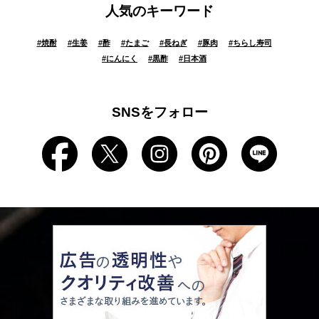
人気のキーワード
#
焼酎
#
生姜
#
酢
#
たまご
#
長ねぎ
#
豚肉
#
ちらし寿司
#
にんにく
#
黒酢
#
日本酒
SNSをフォロー