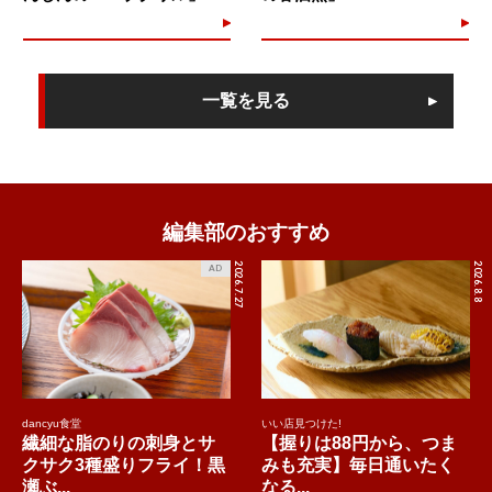
一覧を見る
編集部のおすすめ
2026.7.27
2026.8.8
AD
dancyu食堂
いい店見つけた!
繊細な脂のりの刺身とサ
【握りは88円から、つま
クサク3種盛りフライ！黒
みも充実】毎日通いたく
瀬ぶ...
なる...