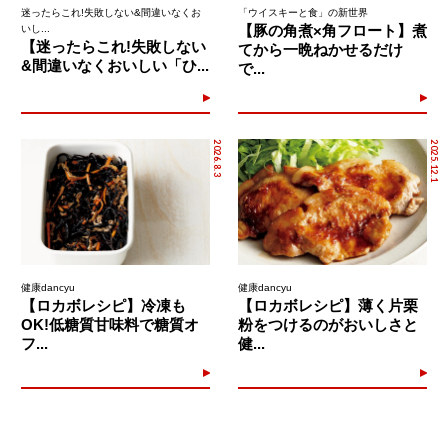
迷ったらこれ!失敗しない&間違いなくお
「ウイスキーと食」の新世界
【豚の角煮×角フロート】煮
いし...
【迷ったらこれ!失敗しない
てから一晩ねかせるだけ
&間違いなくおいしい「ひ...
で...
2026.8.3
2025.12.1
健康dancyu
健康dancyu
【ロカボレシピ】冷凍も
【ロカボレシピ】薄く片栗
OK!低糖質甘味料で糖質オ
粉をつけるのがおいしさと
フ...
健...