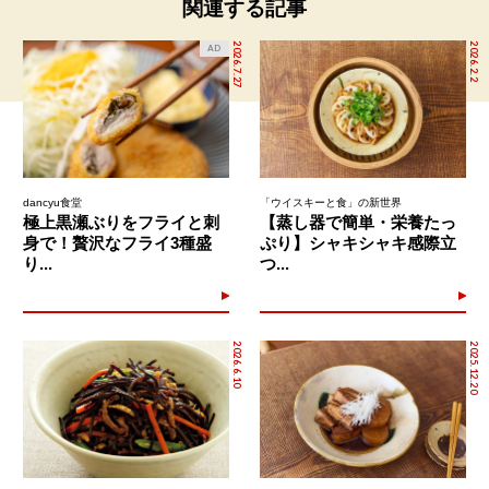
関連する記事
2026.7.27
2026.2.2
AD
dancyu食堂
「ウイスキーと食」の新世界
極上黒瀬ぶりをフライと刺
【蒸し器で簡単・栄養たっ
身で！贅沢なフライ3種盛
ぷり】シャキシャキ感際立
り...
つ...
2026.6.10
2025.12.20