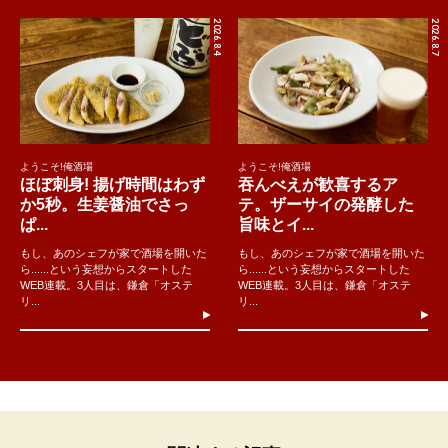
2026.8.4
2026.8.7
ようこそ!俺酒場
ようこそ!俺酒場
ほぼ刺身! 揚げ時間はわず
吞んべえが歓喜するア
か5秒。生姜醤油でさっ
テ。ザーサイの発酵した
ぱ...
旨味とイ...
もし、あのシェフが家で酒場を開いた
もし、あのシェフが家で酒場を開いた
ら......という妄想からスタートした
ら......という妄想からスタートした
WEB連載。3人目は、鎌倉「オステ
WEB連載。3人目は、鎌倉「オステ
リ...
リ...