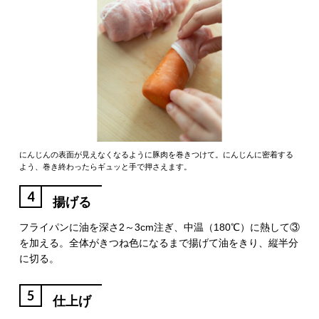
にんじんの表面が見えなくなるように豚肉を巻きつけて。にんじんに密着する
よう、巻き終わったらギュッと手で押さえます。
4
揚げる
フライパンに油を深さ2～3cm注ぎ、中温（180℃）に熱して③
を加える。全体がきつね色になるまで揚げて油をきり、縦半分
に切る。
5
仕上げ