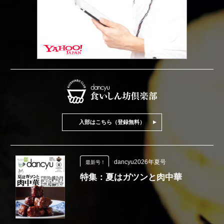
入部はこちら（登録無料）
dancyu2026年夏号
最新号！
特集：夏はガツンと肉中華