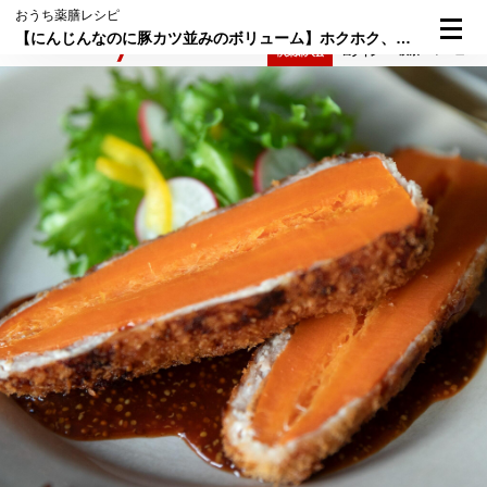
おうち薬膳レシピ
【にんじんなのに豚カツ並みのボリューム】ホクホク、サクサク食感の「丸ごとにんじんの肉巻きフライ」
検索
メニュー
倶楽部入会
ログイン