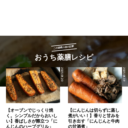
この連載の他の記事
おうち薬膳レシピ
2025.04.20
2025.04.19
【オーブンでじっくり焼
【にんじんは切らずに蒸し
く。シンプルだからおいし
煮がいい！】香りと甘みを
い】香ばしさが際立つ「に
引き出す「にんじんと牛肉
んじんのハーブグリル」
の甘酒煮」