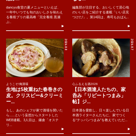
dancyu食堂の夏メニューといえば、
編集部が注目する、おいしくて居心地
一年中いつでも旬のおいしさを味わえ
のいい店をご紹介する連載「いい店見
る養殖ブリの最高峰「完全養殖 黒瀬
つけた!」。第14回は、寿司もおばん..
ぶ..
2026.8.8
2026.8.7
ようこそ!俺酒場
心ふるえる酒2026
生地は5枚重ねた春巻きの
【日本酒達人たちの、家
皮。クリスピー&クリーミ
呑み「リピートつまみ」
ー...
帖】ジ...
もし、あのシェフが家で酒場を開いた
日本酒を愛飲し、日々楽しんでいる日
ら......という妄想からスタートした
本酒ライターさんたちに、家でつく
WEB連載。3人目は、鎌倉「オステ
る“テッパンつまみ”を教えていただ...
リ...