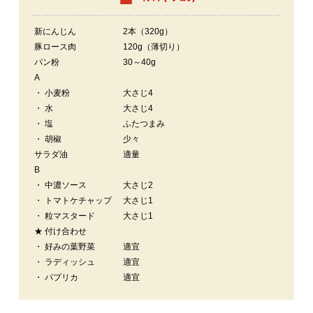
新にんじん
2本（320g）
豚ロース肉
120g（薄切り）
パン粉
30～40g
A
・ 小麦粉
大さじ4
・ 水
大さじ4
・ 塩
ふたつまみ
・ 胡椒
少々
サラダ油
適量
B
・ 中濃ソース
大さじ2
・ トマトケチャップ
大さじ1
・ 粒マスタード
大さじ1
★ 付け合わせ
・ 好みの葉野菜
適宜
・ ラディッシュ
適宜
・ パプリカ
適宜