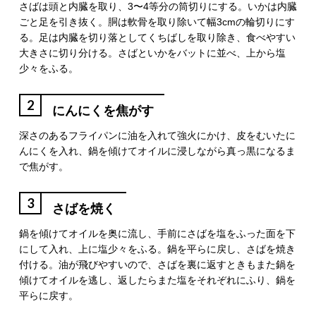
さばは頭と内臓を取り、3〜4等分の筒切りにする。いかは内臓
ごと足を引き抜く。胴は軟骨を取り除いて幅3cmの輪切りにす
る。足は内臓を切り落としてくちばしを取り除き、食べやすい
大きさに切り分ける。さばといかをバットに並べ、上から塩
少々をふる。
2
にんにくを焦がす
深さのあるフライパンに油を入れて強火にかけ、皮をむいたに
んにくを入れ、鍋を傾けてオイルに浸しながら真っ黒になるま
で焦がす。
3
さばを焼く
鍋を傾けてオイルを奥に流し、手前にさばを塩をふった面を下
にして入れ、上に塩少々をふる。鍋を平らに戻し、さばを焼き
付ける。油が飛びやすいので、さばを裏に返すときもまた鍋を
傾けてオイルを逃し、返したらまた塩をそれぞれにふり、鍋を
平らに戻す。