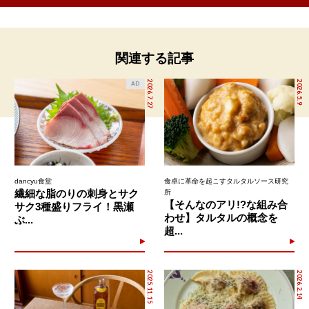
関連する記事
2026.7.27
2026.5.9
AD
dancyu食堂
食卓に革命を起こすタルタルソース研究
繊細な脂のりの刺身とサク
所
【そんなのアリ!?な組み合
サク3種盛りフライ！黒瀬
わせ】タルタルの概念を
ぶ...
超...
2025.11.15
2026.2.14