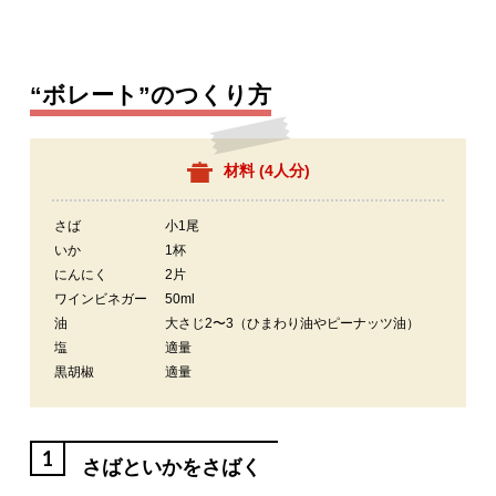
“ボレート”のつくり方
材料 (
4人分
)
さば
小1尾
いか
1杯
にんにく
2片
ワインビネガー
50ml
油
大さじ2〜3（ひまわり油やピーナッツ油）
塩
適量
黒胡椒
適量
1
さばといかをさばく