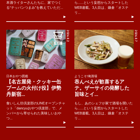
本酒ライターさんたちに、家でつく
ら......という妄想からスタートした
る“テッパンつまみ”を教えていただ...
WEB連載。3人目は、鎌倉「オステ
リ...
2026.8.2
2026.8.7
日本おやつ図鑑
ようこそ!俺酒場
【名古屋発・クッキー缶
吞んべえが歓喜するア
ブームの火付け役】伊勢
テ。ザーサイの発酵した
丹新宿...
旨味とイ...
食いしん坊倶楽部のLINEオープンチャ
もし、あのシェフが家で酒場を開いた
ット「dancyuおやつ倶楽部」で、メ
ら......という妄想からスタートした
ンバーから寄せられた美味しいおや
WEB連載。3人目は、鎌倉「オステ
つ...
リ...