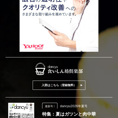
入部はこちら（登録無料）
dancyu2026年夏号
最新号！
特集：夏はガツンと肉中華