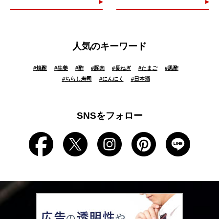
人気のキーワード
#
焼酎
#
生姜
#
酢
#
豚肉
#
長ねぎ
#
たまご
#
黒酢
#
ちらし寿司
#
にんにく
#
日本酒
SNSをフォロー