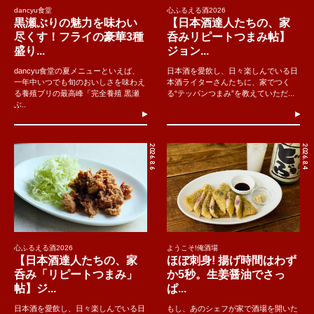
dancyu食堂
心ふるえる酒2026
黒瀬ぶりの魅力を味わい
【日本酒達人たちの、家
尽くす！フライの豪華3種
呑みリピートつまみ帖】
盛り...
ジョン...
dancyu食堂の夏メニューといえば、
日本酒を愛飲し、日々楽しんでいる日
一年中いつでも旬のおいしさを味わえ
本酒ライターさんたちに、家でつく
る養殖ブリの最高峰「完全養殖 黒瀬
る“テッパンつまみ”を教えていただ...
ぶ..
2026.8.6
2026.8.4
心ふるえる酒2026
ようこそ!俺酒場
【日本酒達人たちの、家
ほぼ刺身! 揚げ時間はわず
呑み「リピートつまみ」
か5秒。生姜醤油でさっ
帖】ジ...
ぱ...
日本酒を愛飲し、日々楽しんでいる日
もし、あのシェフが家で酒場を開いた