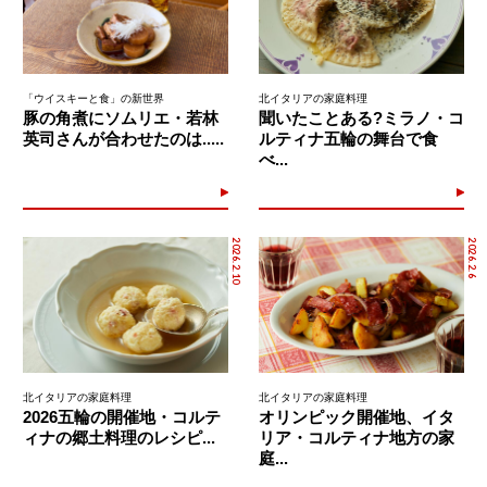
「ウイスキーと食」の新世界
北イタリアの家庭料理
豚の角煮にソムリエ・若林
聞いたことある?ミラノ・コ
英司さんが合わせたのは.....
ルティナ五輪の舞台で食
べ...
2026.2.10
2026.2.6
北イタリアの家庭料理
北イタリアの家庭料理
2026五輪の開催地・コルテ
オリンピック開催地、イタ
ィナの郷土料理のレシピ...
リア・コルティナ地方の家
庭...