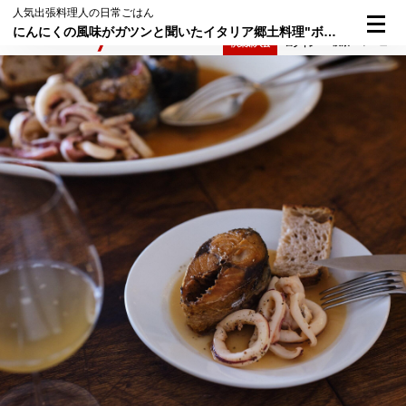
人気出張料理人の日常ごはん
にんにくの風味がガツンと聞いたイタリア郷土料理"ボレート"
検索
メニュー
倶楽部入会
ログイン