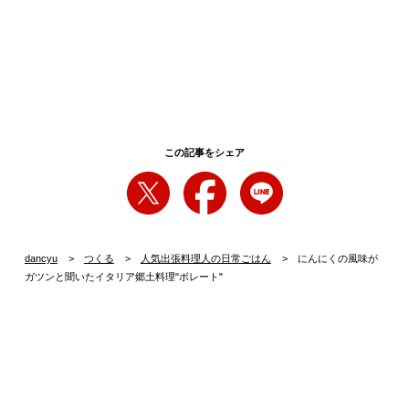
この記事をシェア
dancyu
つくる
人気出張料理人の日常ごはん
にんにくの風味が
ガツンと聞いたイタリア郷土料理"ボレート"