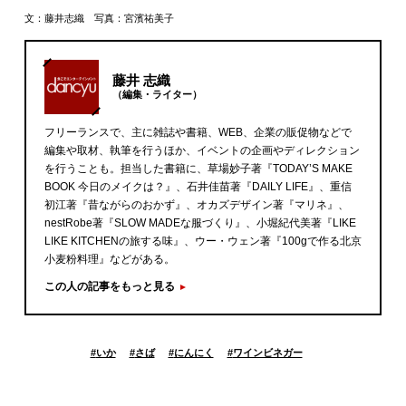
文：藤井志織 写真：宮濱祐美子
藤井 志織
（編集・ライター）
フリーランスで、主に雑誌や書籍、WEB、企業の販促物などで
編集や取材、執筆を行うほか、イベントの企画やディレクション
を行うことも。担当した書籍に、草場妙子著『TODAY’S MAKE
BOOK 今日のメイクは？』、石井佳苗著『DAILY LIFE』、重信
初江著『昔ながらのおかず』、オカズデザイン著『マリネ』、
nestRobe著『SLOW MADEな服づくり』、小堀紀代美著『LIKE
LIKE KITCHENの旅する味』、ウー・ウェン著『100gで作る北京
小麦粉料理』などがある。
この人の記事をもっと見る
#
いか
#
さば
#
にんにく
#
ワインビネガー