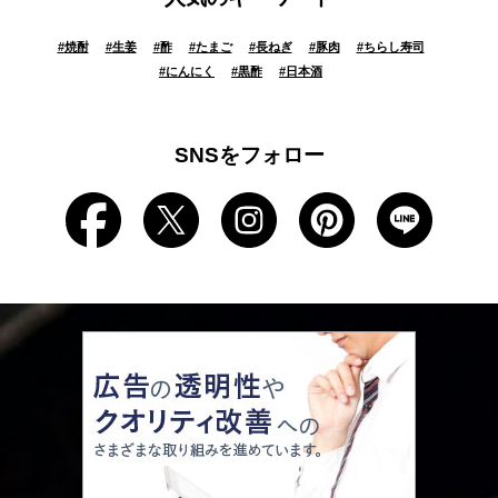
#
焼酎
#
生姜
#
酢
#
たまご
#
長ねぎ
#
豚肉
#
ちらし寿司
#
にんにく
#
黒酢
#
日本酒
SNSをフォロー