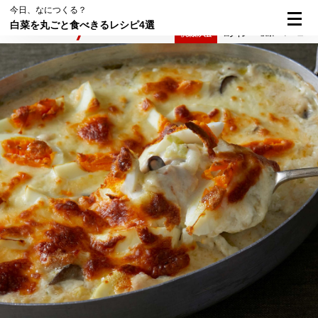
今日、なにつくる？
白菜を丸ごと食べきるレシピ4選
検索
メニュー
倶楽部入会
ログイン