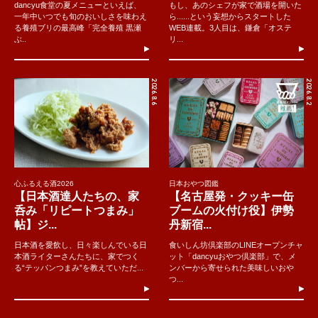
dancyu食堂の夏メニューといえば、
もし、あのシェフが家で酒場を開いた
一年中いつでも旬のおいしさを味わえ
ら......という妄想からスタートした
る養殖ブリの最高峰「完全養殖 黒瀬
WEB連載。3人目は、鎌倉「オステ
ぶ..
リ...
2026.8.6
2026.8.2
心ふるえる酒2026
日本おやつ図鑑
【日本酒達人たちの、家
【名古屋発・クッキー缶
呑み「リピートつまみ」
ブームの火付け役】伊勢
帖】ジ...
丹新宿...
日本酒を愛飲し、日々楽しんでいる日
食いしん坊倶楽部のLINEオープンチャ
本酒ライターさんたちに、家でつく
ット「dancyuおやつ倶楽部」で、メ
る“テッパンつまみ”を教えていただ...
ンバーから寄せられた美味しいおや
つ...