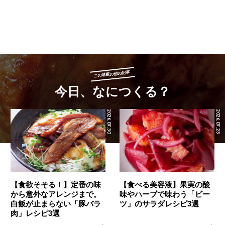
この連載の他の記事
今日、なにつくる？
2026.07.30
2026.07.28
【食欲そそる！】定番の味
【食べる美容液】果実の酸
から意外なアレンジまで。
味やハーブで味わう「ビー
白飯が止まらない「豚バラ
ツ」のサラダレシピ3選
肉」レシピ3選