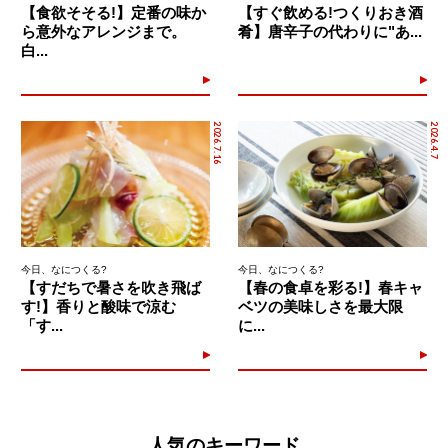
【食欲そそる!】定番の味か
【すぐ飲める!つくりおき酒
ら意外なアレンジまで。
肴】唐辛子の代わりに"あ...
白...
2026.7.16
2026.4.7
今日、なにつくる?
今日、なにつくる?
【すだちで暑さを吹き飛ば
【春の食卓を彩る!】春キャ
す!】香りと酸味で涼む
ベツの美味しさを最大限
「す...
に...
人気のキーワード