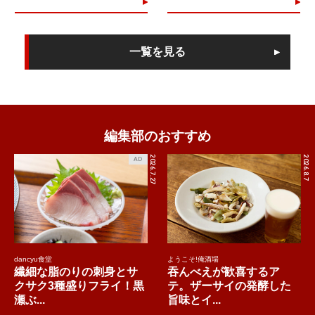
一覧を見る
編集部のおすすめ
2026.7.27
2026.8.7
AD
dancyu食堂
ようこそ!俺酒場
繊細な脂のりの刺身とサ
吞んべえが歓喜するア
クサク3種盛りフライ！黒
テ。ザーサイの発酵した
瀬ぶ...
旨味とイ...