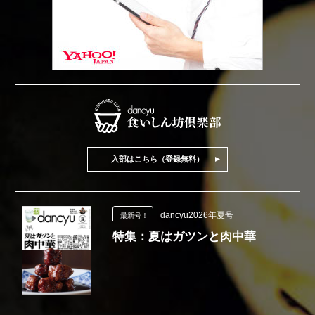
入部はこちら（登録無料）
dancyu2026年夏号
最新号！
特集：夏はガツンと肉中華