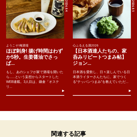
2026.8.4
2026.8.5
ようこそ!俺酒場
心ふるえる酒2026
ほぼ刺身! 揚げ時間はわず
【日本酒達人たちの、家
か5秒。生姜醤油でさっ
呑みリピートつまみ帖】
ぱ...
ジョン...
もし、あのシェフが家で酒場を開いた
日本酒を愛飲し、日々楽しんでいる日
ら......という妄想からスタートした
本酒ライターさんたちに、家でつく
WEB連載。3人目は、鎌倉「オステ
る“テッパンつまみ”を教えていただ...
リ...
関連する記事