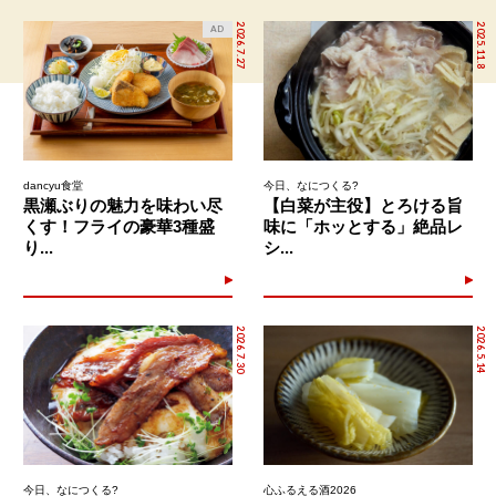
2026.7.27
2025.11.8
AD
dancyu食堂
今日、なにつくる?
黒瀬ぶりの魅力を味わい尽
【白菜が主役】とろける旨
くす！フライの豪華3種盛
味に「ホッとする」絶品レ
り...
シ...
2026.7.30
2026.5.14
今日、なにつくる?
心ふるえる酒2026