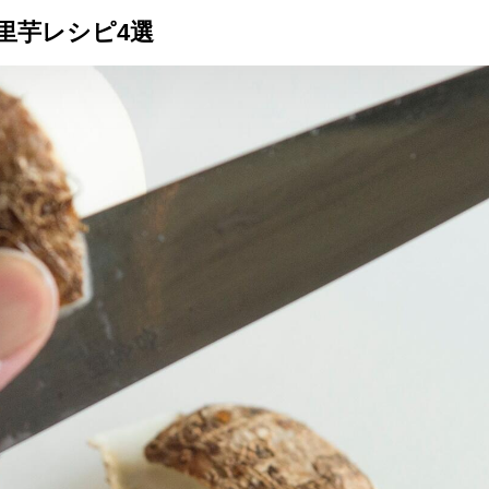
里芋レシピ4選
トップ
プロが教えるレシピ
厳選！店探し
食のストーリー