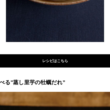
レシピはこちら
べる"蒸し里芋の牡蠣だれ”