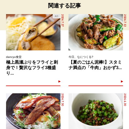
関連する記事
2026.7.27
2026.7.13
AD
dancyu食堂
今日、なにつくる?
極上黒瀬ぶりをフライと刺
【夏のごはん泥棒!】スタミ
身で！贅沢なフライ3種盛
ナ満点の「牛肉」おかず3...
り...
2026.7.30
2026.6.30