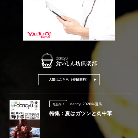
入部はこちら（登録無料）
dancyu2026年夏号
最新号！
特集：夏はガツンと肉中華