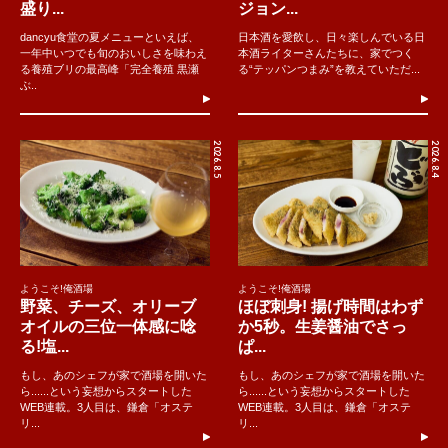
盛り...
ジョン...
dancyu食堂の夏メニューといえば、
日本酒を愛飲し、日々楽しんでいる日
一年中いつでも旬のおいしさを味わえ
本酒ライターさんたちに、家でつく
る養殖ブリの最高峰「完全養殖 黒瀬
る“テッパンつまみ”を教えていただ...
ぶ..
2026.8.5
2026.8.4
ようこそ!俺酒場
ようこそ!俺酒場
野菜、チーズ、オリーブ
ほぼ刺身! 揚げ時間はわず
オイルの三位一体感に唸
か5秒。生姜醤油でさっ
る!塩...
ぱ...
もし、あのシェフが家で酒場を開いた
もし、あのシェフが家で酒場を開いた
ら......という妄想からスタートした
ら......という妄想からスタートした
WEB連載。3人目は、鎌倉「オステ
WEB連載。3人目は、鎌倉「オステ
リ...
リ...