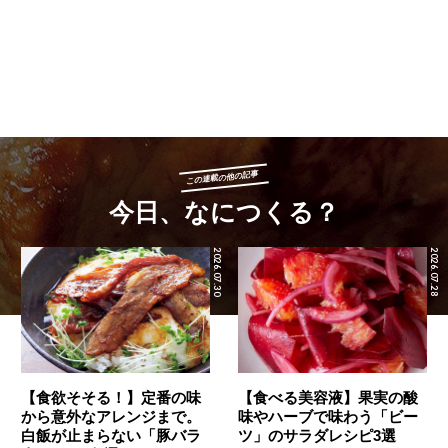
この連載の他の記事
今日、なにつくる？
2026.07.30
2026.07.28
【食欲そそる！】定番の味
【食べる美容液】果実の酸
から意外なアレンジまで。
味やハーブで味わう「ビー
白飯が止まらない「豚バラ
ツ」のサラダレシピ3選