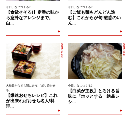
今日、なにつくる?
今日、なにつくる?
【食欲そそる!】定番の味か
【ご飯も麺もどんどん進
ら意外なアレンジまで。
む】これからが旬!魅惑のい
白...
ん...
2025.12.30
2025.11.8
大晦日からでも間に合う!「ポリ袋おせ
今日、なにつくる?
【白菜が主役】とろける旨
ち」
【爆速おせちレシピ】これ
味に「ホッとする」絶品レ
が出来ればおせち名人!料
シ...
理...