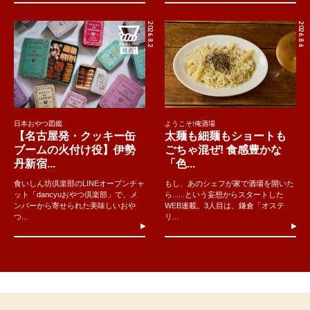
2026.8.2
2026.8.6
日本おやつ図鑑
ようこそ!俺酒場
【名古屋発・クッキー缶
太麺も細麺もショートも
ブームの火付け役】伊勢
ごちゃ混ぜ! 食感豊かな
丹新宿...
「色...
食いしん坊倶楽部のLINEオープンチャ
もし、あのシェフが家で酒場を開いた
ット「dancyuおやつ倶楽部」で、メ
ら......という妄想からスタートした
ンバーから寄せられた美味しいおや
WEB連載。3人目は、鎌倉「オステ
つ...
リ...