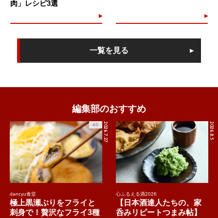
肉」レシピ3選
一覧を見る
編集部のおすすめ
2026.7.27
2026.8.5
AD
dancyu食堂
心ふるえる酒2026
極上黒瀬ぶりをフライと
【日本酒達人たちの、家
刺身で！贅沢なフライ3種
呑みリピートつまみ帖】