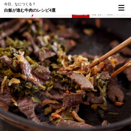
今日、なにつくる？
白飯が進む牛肉のレシピ4選
検索
メニュー
倶楽部入会
ログイン