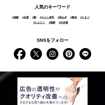
人気のキーワード
#
焼酎
#
生姜
#
酢
#
ちらし寿司
#
長ねぎ
#
豚肉
#
たまご
#
にんにく
#
黒酢
#
日本酒
SNSをフォロー