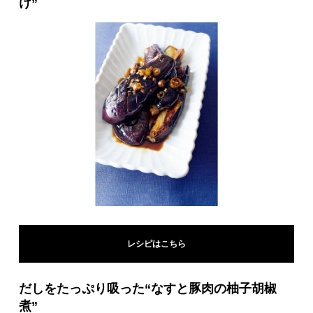
け”
レシピはこちら
だしをたっぷり吸った“なすと豚肉の柚子胡椒
煮”