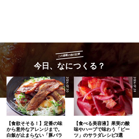
この連載の他の記事
今日、なにつくる？
2026.07.30
2026.07.28
【食欲そそる！】定番の味
【食べる美容液】果実の酸
から意外なアレンジまで。
味やハーブで味わう「ビー
白飯が止まらない「豚バラ
ツ」のサラダレシピ3選