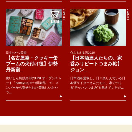
2026.8.2
2026.8.5
日本おやつ図鑑
心ふるえる酒2026
【名古屋発・クッキー缶
【日本酒達人たちの、家
ブームの火付け役】伊勢
呑みリピートつまみ帖】
丹新宿...
ジョン...
食いしん坊倶楽部のLINEオープンチャ
日本酒を愛飲し、日々楽しんでいる日
ット「dancyuおやつ倶楽部」で、メ
本酒ライターさんたちに、家でつく
ンバーから寄せられた美味しいおや
る“テッパンつまみ”を教えていただ...
つ...