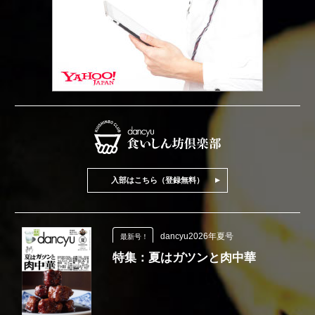
入部はこちら（登録無料）
dancyu2026年夏号
最新号！
特集：夏はガツンと肉中華