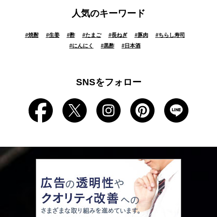
人気のキーワード
#
焼酎
#
生姜
#
酢
#
たまご
#
長ねぎ
#
豚肉
#
ちらし寿司
#
にんにく
#
黒酢
#
日本酒
SNSをフォロー