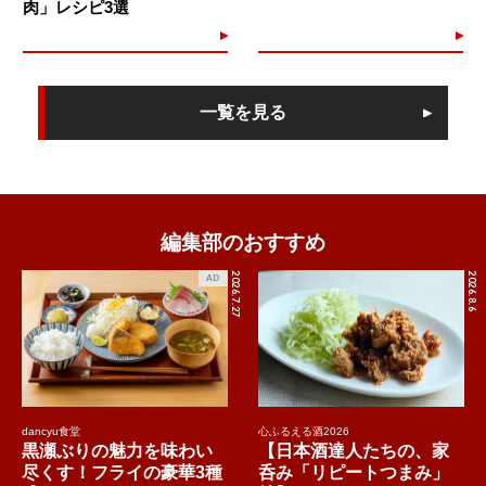
肉」レシピ3選
一覧を見る
編集部のおすすめ
2026.7.27
2026.8.6
AD
dancyu食堂
心ふるえる酒2026
黒瀬ぶりの魅力を味わい
【日本酒達人たちの、家
尽くす！フライの豪華3種
呑み「リピートつまみ」