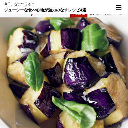
今日、なにつくる？
ジューシーな食べ心地が魅力のなすレシピ4選
検索
メニュー
倶楽部入会
ログイン