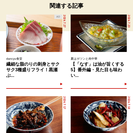
関連する記事
2026.7.27
2026.7.23
AD
dancyu食堂
夏はガツンと肉中華
繊細な脂のりの刺身とサク
【「なす」は油が旨くする
サク3種盛りフライ！黒瀬
5】番外編・見た目も味わ
ぶ...
い...
2026.7.17
2026.7.18