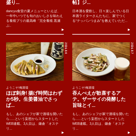
盛り...
帖】ジ...
dancyu食堂の夏メニューといえば、
日本酒を愛飲し、日々楽しんでいる日
一年中いつでも旬のおいしさを味わえ
本酒ライターさんたちに、家でつく
る養殖ブリの最高峰「完全養殖 黒瀬
る“テッパンつまみ”を教えていただ...
ぶ..
2026.8.4
2026.8.7
ようこそ!俺酒場
ようこそ!俺酒場
ほぼ刺身! 揚げ時間はわず
吞んべえが歓喜するア
か5秒。生姜醤油でさっ
テ。ザーサイの発酵した
ぱ...
旨味とイ...
もし、あのシェフが家で酒場を開いた
もし、あのシェフが家で酒場を開いた
ら......という妄想からスタートした
ら......という妄想からスタートした
WEB連載。3人目は、鎌倉「オステ
WEB連載。3人目は、鎌倉「オステ
リ...
リ...