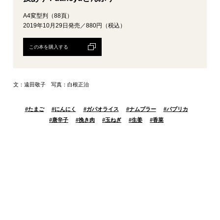
A4変型判（88頁）
2019年10月29日発売／880円（税込）
この本を購入する
文：遠田敬子 写真：白根正治
#
たまご
#
にんにく
#
ガパオライス
#
ナムプラー
#
パプリカ
#
唐辛子
#
挽き肉
#
玉ねぎ
#
生姜
#
香菜