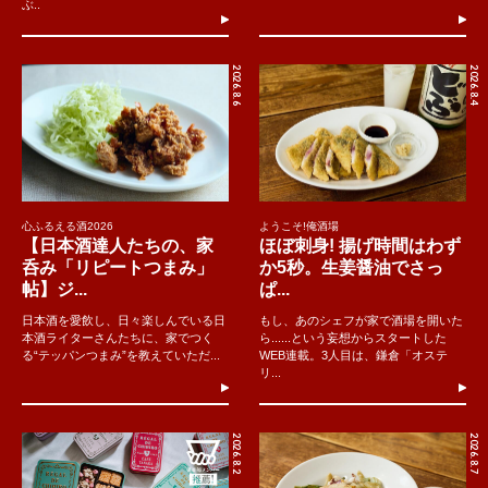
ぶ..
2026.8.6
2026.8.4
心ふるえる酒2026
ようこそ!俺酒場
【日本酒達人たちの、家
ほぼ刺身! 揚げ時間はわず
呑み「リピートつまみ」
か5秒。生姜醤油でさっ
帖】ジ...
ぱ...
日本酒を愛飲し、日々楽しんでいる日
もし、あのシェフが家で酒場を開いた
本酒ライターさんたちに、家でつく
ら......という妄想からスタートした
る“テッパンつまみ”を教えていただ...
WEB連載。3人目は、鎌倉「オステ
リ...
2026.8.2
2026.8.7