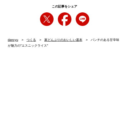
この記事をシェア
dancyu
つくる
家どんぶりのおいしい基本
パンチのある甘辛味
が魅力の"エスニックライス"