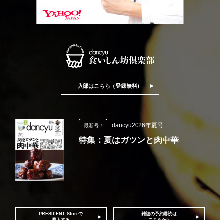
入部はこちら（登録無料）
dancyu2026年夏号
最新号！
特集：夏はガツンと肉中華
PRESIDENT Storeで
雑誌の予約購読は
購入する
こちらから