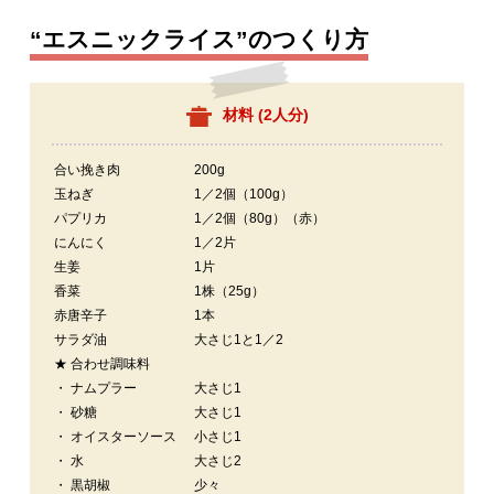
“エスニックライス”のつくり方
材料 (
2人分
)
合い挽き肉
200g
玉ねぎ
1／2個（100g）
パプリカ
1／2個（80g）（赤）
にんにく
1／2片
生姜
1片
香菜
1株（25g）
赤唐辛子
1本
サラダ油
大さじ1と1／2
★ 合わせ調味料
・ ナムプラー
大さじ1
・ 砂糖
大さじ1
・ オイスターソース
小さじ1
・ 水
大さじ2
・ 黒胡椒
少々