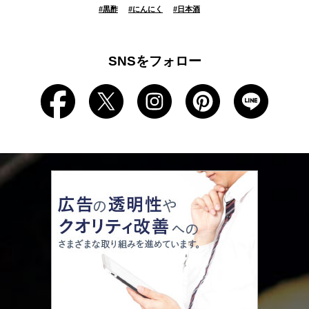
#
黒酢
#
にんにく
#
日本酒
SNSをフォロー