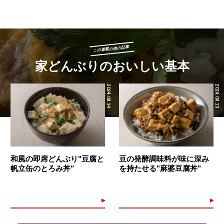
この連載の他の記事
家どんぶりのおいしい基本
2024.08.14
2024.08.13
和風の即席どんぶり"豆腐と
豆の発酵調味料が味に深み
帆立缶のとろみ丼"
を持たせる"麻婆豆腐丼"