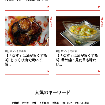
2026.7.19
2026.7.23
夏はガツンと肉中華
夏はガツンと肉中華
【「なす」は油が旨くする
【「なす」は油が旨くする
3】じっくり油で焼いて、
5】番外編・見た目も味わ
旨...
い...
人気のキーワード
#
焼酎
#
生姜
#
酢
#
長ねぎ
#
豚肉
#
たまご
#
ちらし寿司