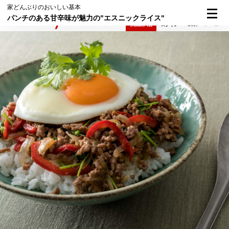
家どんぶりのおいしい基本
パンチのある甘辛味が魅力の"エスニックライス"
検索
メニュー
倶楽部入会
ログイン