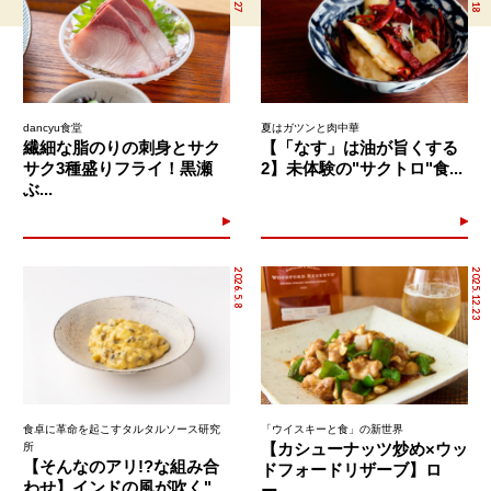
dancyu食堂
夏はガツンと肉中華
繊細な脂のりの刺身とサク
【「なす」は油が旨くする
サク3種盛りフライ！黒瀬
2】未体験の"サクトロ"食...
ぶ...
2026.5.8
2025.12.23
食卓に革命を起こすタルタルソース研究
「ウイスキーと食」の新世界
【カシューナッツ炒め×ウッ
所
【そんなのアリ!?な組み合
ドフォードリザーブ】ロ
わせ】インドの風が吹く"...
ー...