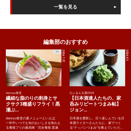
一覧を見る
編集部のおすすめ
2026.7.27
2026.8.5
AD
dancyu食堂
心ふるえる酒2026
繊細な脂のりの刺身とサ
【日本酒達人たちの、家
クサク3種盛りフライ！黒
呑みリピートつまみ帖】
瀬ぶ...
ジョン...
dancyu食堂の夏メニューといえば、
日本酒を愛飲し、日々楽しんでいる日
一年中いつでも旬のおいしさを味わえ
本酒ライターさんたちに、家でつく
る養殖ブリの最高峰「完全養殖 黒瀬
る“テッパンつまみ”を教えていただ...