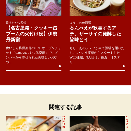
日本おやつ図鑑
ようこそ!俺酒場
【名古屋発・クッキー缶
吞んべえが歓喜するア
ブームの火付け役】伊勢
テ。ザーサイの発酵した
丹新宿...
旨味とイ...
食いしん坊倶楽部のLINEオープンチャ
もし、あのシェフが家で酒場を開いた
ット「dancyuおやつ倶楽部」で、メ
ら......という妄想からスタートした
ンバーから寄せられた美味しいおや
WEB連載。3人目は、鎌倉「オステ
つ...
リ...
関連する記事
2026.7.27
2026.5.24
AD