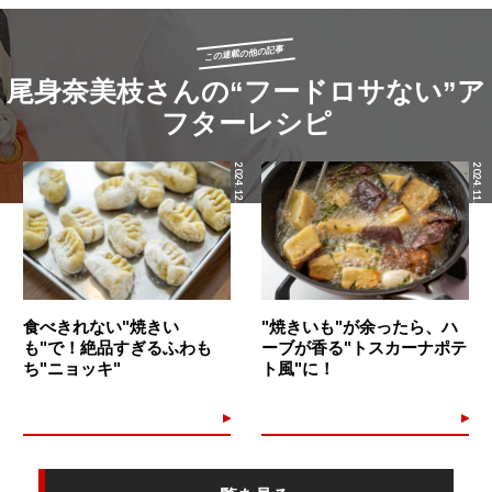
この連載の他の記事
尾身奈美枝さんの“フードロサない”ア
フターレシピ
2024.12.08
2024.11.30
食べきれない"焼きい
"焼きいも"が余ったら、ハ
も"で！絶品すぎるふわも
ーブが香る"トスカーナポテ
ち"ニョッキ"
ト風"に！