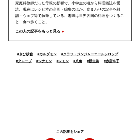
家庭科教師だった母親の影響で、小学生の頃から料理雑誌を愛
読。現在はレシピ本の企画・編集のほか、食まわりの記事を雑
誌・ウェブ等で執筆している。趣味は世界各国の料理をつくるこ
と、食べ歩くこと。
この人の記事をもっと見る
#
きび砂糖
#
カルダモン
#
クラフトジンジャーエールシロップ
#
クローブ
#
シナモン
#
レモン
#
八角
#
新生姜
#
赤唐辛子
この記事をシェア