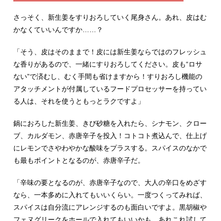
さっそく、新生姜をすりおろしていく尾身さん。あれ、皮はむ
かなくていいんですか……？
「そう、皮はそのままで！皮には新生姜ならではのフレッシュ
な香りがあるので、一緒にすりおろしてください。皮も“ロサ
ない”で済むし、むく手間も省けますから！すりおろし機能の
アタッチメントが付属しているフードプロセッサーを持ってい
る人は、それを使うともっとラクですよ」
鍋におろした新生姜、きび砂糖を入れたら、シナモン、クロー
ブ、カルダモン、赤唐辛子を投入！コトコト煮込んで、仕上げ
にレモンでさやわやかな酸味をプラスする。スパイスのなかで
も最もポイントとなるのが、赤唐辛子だ。
「辛味の要となるのが、赤唐辛子なので、大人の辛口をめざす
なら、一本多めに入れてもいいくらい。一度つくってみれば、
スパイスは自分流にアレンジするのも面白いですよ。黒胡椒や
フェヌグリークをホールで入れてもいいかも。あれこれ試して