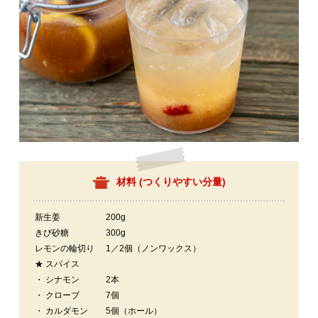
材料 (
つくりやすい分量
)
新生姜
200g
きび砂糖
300g
レモンの輪切り
1／2個（ノンワックス）
★ スパイス
・ シナモン
2本
・ クローブ
7個
・ カルダモン
5個（ホール）