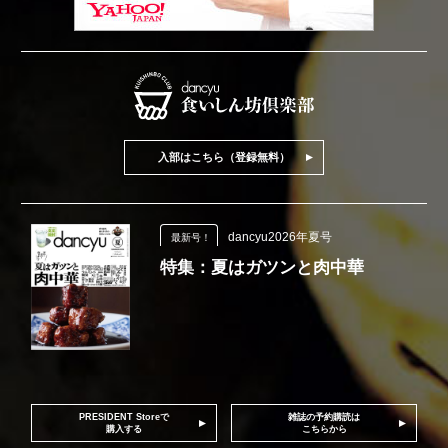
入部はこちら（登録無料）
dancyu2026年夏号
最新号！
特集：夏はガツンと肉中華
PRESIDENT Storeで
雑誌の予約購読は
購入する
こちらから