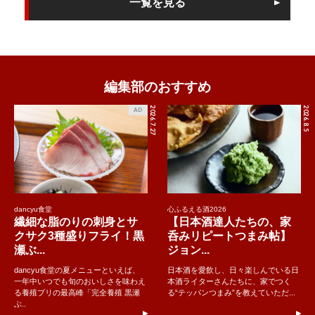
一覧を見る
編集部のおすすめ
2026.7.27
2026.8.5
AD
dancyu食堂
心ふるえる酒2026
繊細な脂のりの刺身とサ
【日本酒達人たちの、家
クサク3種盛りフライ！黒
呑みリピートつまみ帖】
瀬ぶ...
ジョン...
dancyu食堂の夏メニューといえば、
日本酒を愛飲し、日々楽しんでいる日
一年中いつでも旬のおいしさを味わえ
本酒ライターさんたちに、家でつく
る養殖ブリの最高峰「完全養殖 黒瀬
る“テッパンつまみ”を教えていただ...
ぶ..