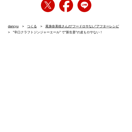
dancyu
つくる
尾身奈美枝さんの“フードロサない”アフターレシピ
"辛口クラフトジンジャーエール" で"新生姜"の皮もロサない！