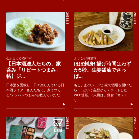
2026.8.6
2026.8.4
心ふるえる酒2026
ようこそ!俺酒場
【日本酒達人たちの、家
ほぼ刺身! 揚げ時間はわず
呑み「リピートつまみ」
か5秒。生姜醤油でさっ
帖】ジ...
ぱ...
日本酒を愛飲し、日々楽しんでいる日
もし、あのシェフが家で酒場を開いた
本酒ライターさんたちに、家でつく
ら......という妄想からスタートした
る“テッパンつまみ”を教えていただ...
WEB連載。3人目は、鎌倉「オステ
リ...
2026.8.2
2026.8.7