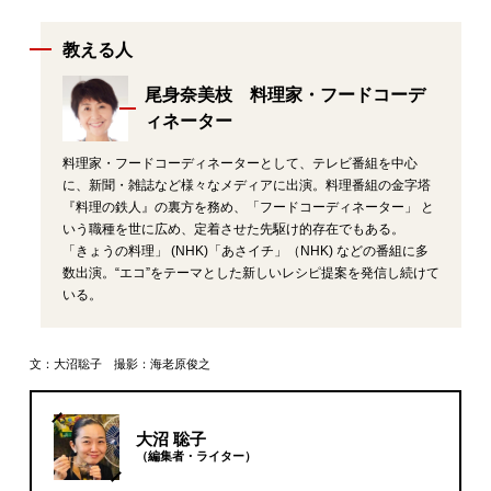
教える人
尾身奈美枝 料理家・フードコーデ
ィネーター
料理家・フードコーディネーターとして、テレビ番組を中心
に、新聞・雑誌など様々なメディアに出演。料理番組の金字塔
『料理の鉄人』の裏方を務め、「フードコーディネーター」 と
いう職種を世に広め、定着させた先駆け的存在でもある。
「きょうの料理」 (NHK)「あさイチ」（NHK) などの番組に多
数出演。“エコ”をテーマとした新しいレシピ提案を発信し続けて
いる。
文：大沼聡子 撮影：海老原俊之
大沼 聡子
（編集者・ライター）