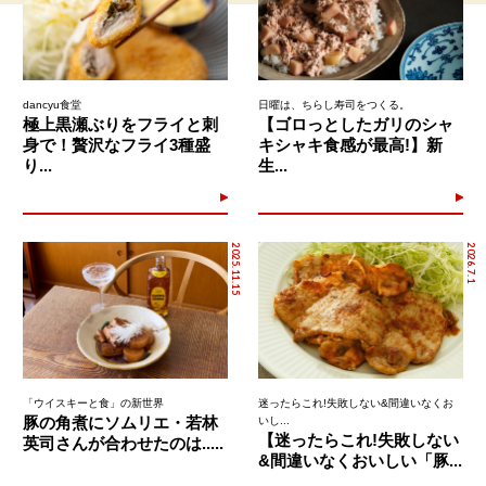
dancyu食堂
日曜は、ちらし寿司をつくる。
極上黒瀬ぶりをフライと刺
【ゴロっとしたガリのシャ
身で！贅沢なフライ3種盛
キシャキ食感が最高!】新
り...
生...
2025.11.15
2026.7.1
「ウイスキーと食」の新世界
迷ったらこれ!失敗しない&間違いなくお
豚の角煮にソムリエ・若林
いし...
【迷ったらこれ!失敗しない
英司さんが合わせたのは.....
&間違いなくおいしい「豚...