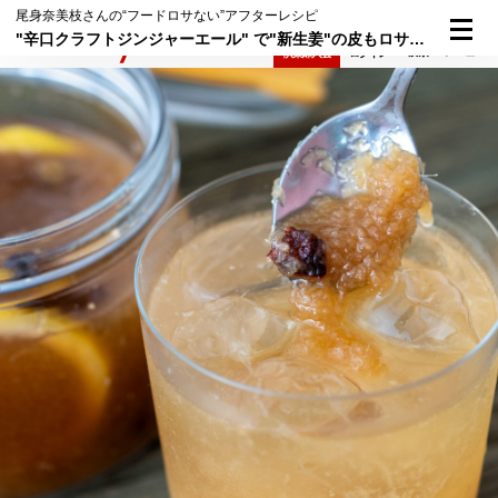
尾身奈美枝さんの“フードロサない”アフターレシピ
"辛口クラフトジンジャーエール" で"新生姜"の皮もロサない！
検索
メニュー
倶楽部入会
ログイン