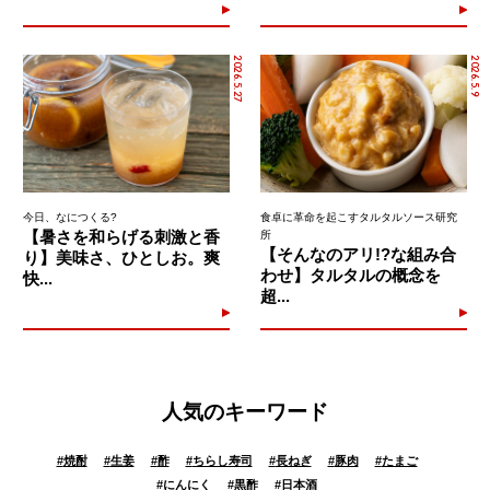
2026.5.27
2026.5.9
今日、なにつくる?
食卓に革命を起こすタルタルソース研究
【暑さを和らげる刺激と香
所
【そんなのアリ!?な組み合
り】美味さ、ひとしお。爽
わせ】タルタルの概念を
快...
超...
人気のキーワード
#
焼酎
#
生姜
#
酢
#
ちらし寿司
#
長ねぎ
#
豚肉
#
たまご
#
にんにく
#
黒酢
#
日本酒