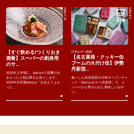
2026.7.31
2026.8.2
【すぐ飲める!つくりおき
日本おやつ図鑑
【名古屋発・クッキー缶
酒肴】スーパーの刺身用
ブームの火付け役】伊勢
のサ...
丹新宿...
2026年上半期に、dancyuで反響の大
きかった人気記事をお送りします。
食いしん坊倶楽部のLINEオープンチャ
2026年日本酒dancyu「出会えてよか
ット「dancyuおやつ倶楽部」で、メ
った...
ンバーから寄せられた美味しいおや
つ...