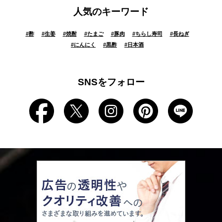
人気のキーワード
#
酢
#
生姜
#
焼酎
#
たまご
#
豚肉
#
ちらし寿司
#
長ねぎ
#
にんにく
#
黒酢
#
日本酒
SNSをフォロー