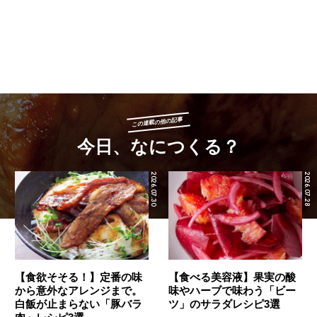
この連載の他の記事
今日、なにつくる？
2026.07.30
2026.07.28
【食欲そそる！】定番の味
【食べる美容液】果実の酸
から意外なアレンジまで。
味やハーブで味わう「ビー
白飯が止まらない「豚バラ
ツ」のサラダレシピ3選