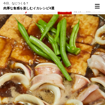
今日、なにつくる？
肉厚な食感を楽しむイカレシピ4選
検索
メニュー
倶楽部入会
ログイン