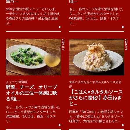
盛り...
ぱ...
dancyu食堂の夏メニューといえば、
もし、あのシェフが家で酒場を開いた
一年中いつでも旬のおいしさを味わえ
ら......という妄想からスタートした
る養殖ブリの最高峰「完全養殖 黒瀬
WEB連載。3人目は、鎌倉「オステ
ぶ..
リ...
2026.8.5
2026.8.4
ようこそ!俺酒場
食卓に革命を起こすタルタルソース研究
野菜、チーズ、オリーブ
所
【ごはん×タルタルソース
オイルの三位一体感に唸
がさらに進化!】赤玉ねぎ
る!塩...
と...
もし、あのシェフが家で酒場を開いた
ら......という妄想からスタートした
西麻布「No Code」の米澤文雄シェフ
WEB連載。3人目は、鎌倉「オステ
と、(勝手に)発足した“タルタルソース
リ...
研究所”。大好評の白飯と合わせて..