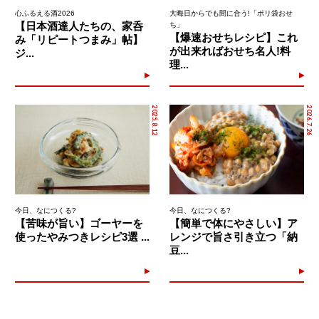
心ふるえる酒2026
大晦日からでも間に合う!「ポリ袋おせ
【日本酒達人たちの、家呑
ち」
【爆速おせちレシピ】これ
み「リピートつまみ」帖】
が出来ればおせち名人!料
ジ...
理...
2025.8.12
2026.7.26
今日、なにつくる?
今日、なにつくる?
【苦味が旨い】ゴーヤーを
【簡単で体にやさしい】ア
使ったやみつきレシピ3選 ...
レンジで旨さ引き立つ「納
豆...