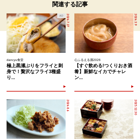
関連する記事
2026.7.27
2026.3.9
AD
dancyu食堂
心ふるえる酒2026
極上黒瀬ぶりをフライと刺
【すぐ飲める!つくりおき酒
身で！贅沢なフライ3種盛
肴】新鮮なイカでチャレ
り...
ン...
2026.8.6
2025.12.30