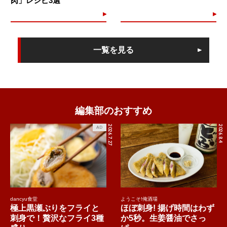
肉」レシピ3選
一覧を見る
編集部のおすすめ
2026.7.27
2026.8.4
AD
dancyu食堂
ようこそ!俺酒場
極上黒瀬ぶりをフライと
ほぼ刺身! 揚げ時間はわず
刺身で！贅沢なフライ3種
か5秒。生姜醤油でさっ