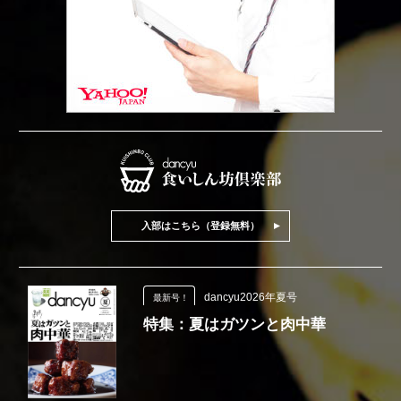
入部はこちら（登録無料）
dancyu2026年夏号
最新号！
特集：夏はガツンと肉中華