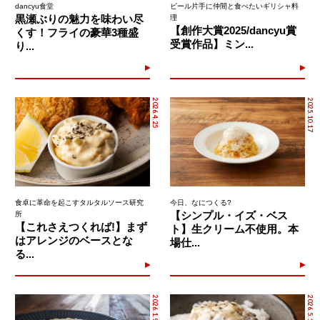
dancyu食堂
ビール片手に仲間と食べたいギリシャ料
黒瀬ぶりの魅力を味わい尽
理
【創作大賞2025/dancyu賞
くす！フライの豪華3種盛
受賞作品】ミン...
り...
2026.4.25
2025.10.17
食卓に革命を起こすタルタルソース研究
今日、なにつくる?
【シンプル・イズ・ベス
所
【これさえつくれば!】まず
ト】生クリーム不使用。本
はアレンジのベースとな
場仕...
る...
2026.1.9
2026.5.1