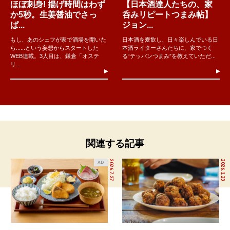
ほぼ刺身! 揚げ時間はわず
【日本酒達人たちの、家
か5秒。生姜醤油でさっ
呑みリピートつまみ帖】
ぱ...
ジョン...
もし、あのシェフが家で酒場を開いた
日本酒を愛飲し、日々楽しんでいる日
ら......という妄想からスタートした
本酒ライターさんたちに、家でつく
WEB連載。3人目は、鎌倉「オステ
る“テッパンつまみ”を教えていただ...
リ...
関連する記事
2026.7.27
2026.1.23
AD