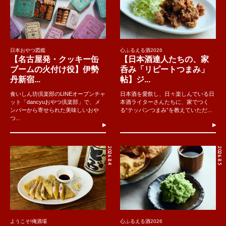
日本おやつ図鑑
心ふるえる酒2026
【名古屋発・クッキー缶
【日本酒達人たちの、家
ブームの火付け役】伊勢
呑み「リピートつまみ」
丹新宿...
帖】ジ...
食いしん坊倶楽部のLINEオープンチャ
日本酒を愛飲し、日々楽しんでいる日
ット「dancyuおやつ倶楽部」で、メ
本酒ライターさんたちに、家でつく
ンバーから寄せられた美味しいおや
る“テッパンつまみ”を教えていただ...
つ...
2026.8.4
2026.8.5
ようこそ!俺酒場
心ふるえる酒2026