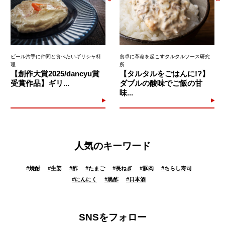
ビール片手に仲間と食べたいギリシャ料
食卓に革命を起こすタルタルソース研究
理
所
【創作大賞2025/dancyu賞
【タルタルをごはんに!?】
受賞作品】ギリ...
ダブルの酸味でご飯の甘
味...
人気のキーワード
#
焼酎
#
生姜
#
酢
#
たまご
#
長ねぎ
#
豚肉
#
ちらし寿司
#
にんにく
#
黒酢
#
日本酒
SNSをフォロー