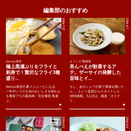
編集部のおすすめ
2026.7.27
2026.8.7
AD
dancyu食堂
ようこそ!俺酒場
極上黒瀬ぶりをフライと
吞んべえが歓喜するア
刺身で！贅沢なフライ3種
テ。ザーサイの発酵した
盛り...
旨味とイ...
dancyu食堂の夏メニューといえば、
もし、あのシェフが家で酒場を開いた
一年中いつでも旬のおいしさを味わえ
ら......という妄想からスタートした
る養殖ブリの最高峰「完全養殖 黒瀬
WEB連載。3人目は、鎌倉「オステ
ぶ..
リ...
2026.8.2
2026.8.6