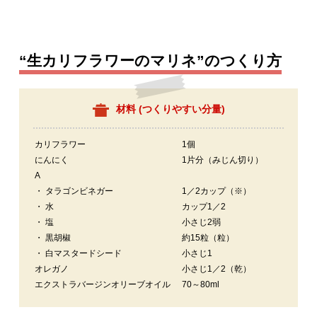
“生カリフラワーのマリネ”のつくり方
材料 (
つくりやすい分量
)
カリフラワー
1個
にんにく
1片分（みじん切り）
A
・ タラゴンビネガー
1／2カップ（※）
・ 水
カップ1／2
・ 塩
小さじ2弱
・ 黒胡椒
約15粒（粒）
・ 白マスタードシード
小さじ1
オレガノ
小さじ1／2（乾）
エクストラバージンオリーブオイル
70～80ml