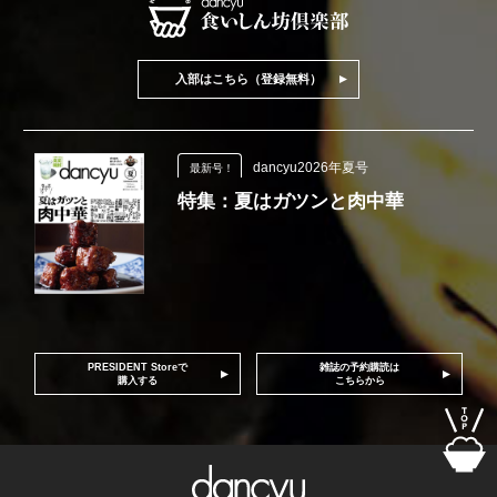
入部はこちら（登録無料）
dancyu2026年夏号
最新号！
特集：夏はガツンと肉中華
PRESIDENT Storeで
雑誌の予約購読は
購入する
こちらから