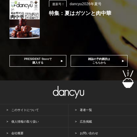
dancyu2026年夏号
最新号！
特集：夏はガツンと肉中華
PRESIDENT Storeで
雑誌の予約購読は
購入する
こちらから
このサイトについて
著者一覧
個人情報の取り扱い
広告掲載
会社概要
お問い合わせ