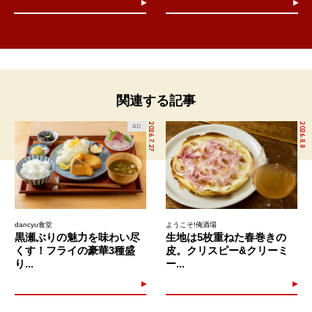
関連する記事
2026.7.27
2026.8.8
AD
dancyu食堂
ようこそ!俺酒場
黒瀬ぶりの魅力を味わい尽
生地は5枚重ねた春巻きの
くす！フライの豪華3種盛
皮。クリスピー&クリーミ
り...
ー...