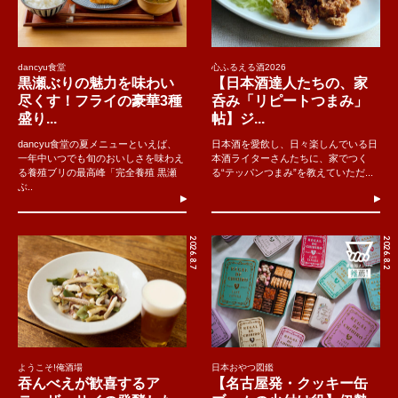
dancyu食堂
心ふるえる酒2026
黒瀬ぶりの魅力を味わい
【日本酒達人たちの、家
尽くす！フライの豪華3種
呑み「リピートつまみ」
盛り...
帖】ジ...
dancyu食堂の夏メニューといえば、
日本酒を愛飲し、日々楽しんでいる日
一年中いつでも旬のおいしさを味わえ
本酒ライターさんたちに、家でつく
る養殖ブリの最高峰「完全養殖 黒瀬
る“テッパンつまみ”を教えていただ...
ぶ..
2026.8.7
2026.8.2
ようこそ!俺酒場
日本おやつ図鑑
吞んべえが歓喜するア
【名古屋発・クッキー缶