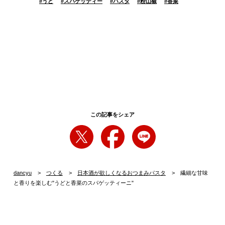
#
うど
#
スパゲッティー
#
パスタ
#
粉山椒
#
香菜
この記事をシェア
dancyu
つくる
日本酒が欲しくなるおつまみパスタ
繊細な甘味
と香りを楽しむ"うどと香菜のスパゲッティーニ"