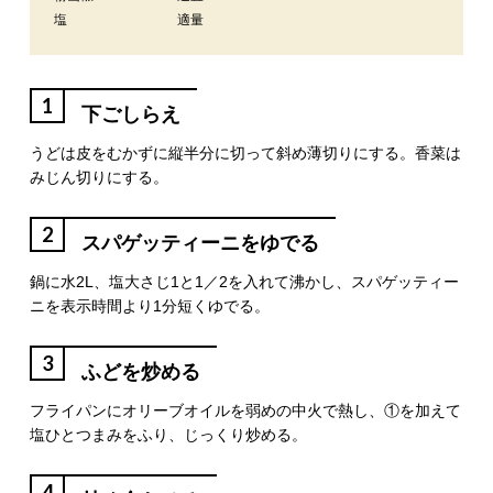
塩
適量
1
下ごしらえ
うどは皮をむかずに縦半分に切って斜め薄切りにする。香菜は
みじん切りにする。
2
スパゲッティーニをゆでる
鍋に水2L、塩大さじ1と1／2を入れて沸かし、スパゲッティー
ニを表示時間より1分短くゆでる。
3
ふどを炒める
フライパンにオリーブオイルを弱めの中火で熱し、①を加えて
塩ひとつまみをふり、じっくり炒める。
4