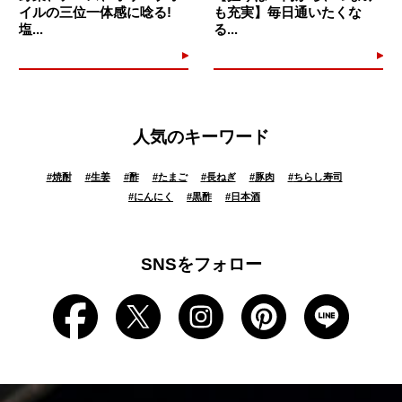
イルの三位一体感に唸る!
も充実】毎日通いたくな
塩...
る...
人気のキーワード
#
焼酎
#
生姜
#
酢
#
たまご
#
長ねぎ
#
豚肉
#
ちらし寿司
#
にんにく
#
黒酢
#
日本酒
SNSをフォロー