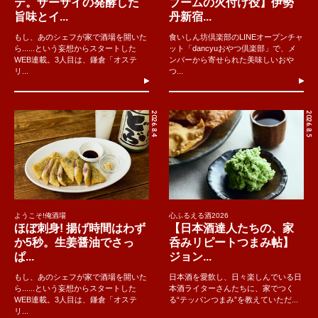
テ。ザーサイの発酵した
ブームの火付け役】伊勢
旨味とイ...
丹新宿...
もし、あのシェフが家で酒場を開いた
食いしん坊倶楽部のLINEオープンチャ
ら......という妄想からスタートした
ット「dancyuおやつ倶楽部」で、メ
WEB連載。3人目は、鎌倉「オステ
ンバーから寄せられた美味しいおや
リ...
つ...
2026.8.4
2026.8.5
ようこそ!俺酒場
心ふるえる酒2026
ほぼ刺身! 揚げ時間はわず
【日本酒達人たちの、家
か5秒。生姜醤油でさっ
呑みリピートつまみ帖】
ぱ...
ジョン...
もし、あのシェフが家で酒場を開いた
日本酒を愛飲し、日々楽しんでいる日
ら......という妄想からスタートした
本酒ライターさんたちに、家でつく
WEB連載。3人目は、鎌倉「オステ
る“テッパンつまみ”を教えていただ...
リ...