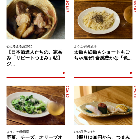
2026.8.7
2026.8.6
心ふるえる酒2026
ようこそ!俺酒場
【日本酒達人たちの、家呑
太麺も細麺もショートもご
み「リピートつまみ」帖】
ちゃ混ぜ! 食感豊かな「色...
ジ...
2026.8.5
2026.8.8
ようこそ!俺酒場
いい店見つけた!
野菜、チーズ、オリーブオ
【握りは88円から、つまみ