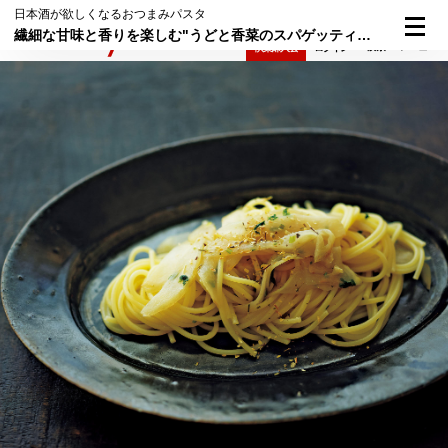
日本酒が欲しくなるおつまみパスタ
繊細な甘味と香りを楽しむ"うどと香菜のスパゲッティーニ"
検索
メニュー
倶楽部入会
ログイン