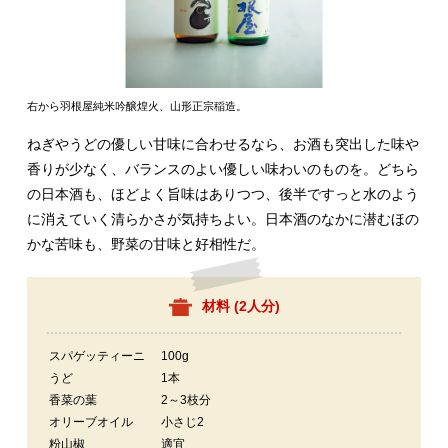
右から羽根屋純米吟醸煌火、山形正宗稲造。
ねぎやうどの優しい甘味に合わせるなら、お酒も突出した味や
香りが少なく、バランスのよい優しい味わいのものを。どちら
の日本酒も、ほどよく旨味はありつつ、後半ですっと水のよう
に消えていく清らかさが気持ちよい。日本酒のなかに潜むほの
かな苦味も、野菜の甘味と好相性だ。
材料 (
2人分
)
スパゲッティーニ
100g
うど
1本
香菜の葉
2～3枝分
オリーブオイル
小さじ2
粉山椒
適宜