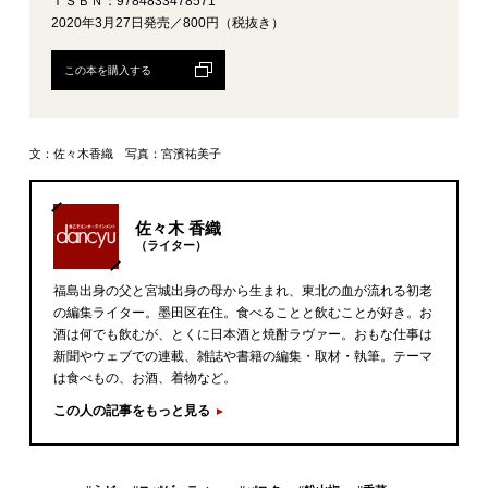
ＩＳＢＮ：9784833478571
2020年3月27日発売／800円（税抜き）
この本を購入する
文：佐々木香織 写真：宮濱祐美子
佐々木 香織
（ライター）
福島出身の父と宮城出身の母から生まれ、東北の血が流れる初老
の編集ライター。墨田区在住。食べることと飲むことが好き。お
酒は何でも飲むが、とくに日本酒と焼酎ラヴァー。おもな仕事は
新聞やウェブでの連載、雑誌や書籍の編集・取材・執筆。テーマ
は食べもの、お酒、着物など。
この人の記事をもっと見る