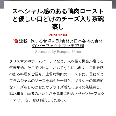
スペシャル感のある鴨肉ロースト
と優しい口どけのチーズ入り茶碗
蒸し
2023.12.04
連載 :
旅する食卓～EU食材と日本各地の食材
の“パーフェクトマッチ”料理
Sponsored by
European Union
クリスマスやホームパーティなど、人を招く機会が増える
年末年始。そこで今回は、おもてなしにも向く、ご馳走感
のある料理をご紹介。上質な鴨肉のローストに、長ねぎと
プラムジャムのソースを添えた一皿と、ギリシャの伝統的
なチーズをしのばせたサプライズ感たっぷりの茶碗蒸し。
EU×和食、両者のおいしさを見事に融合させた“パーフェク
トマッチ”を、ぜひお試しください。