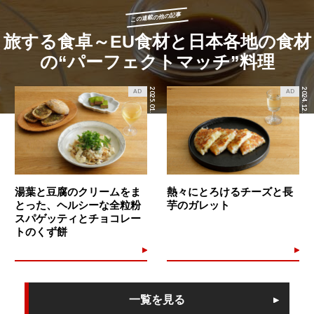
この連載の他の記事
旅する食卓～EU食材と日本各地の食材
の“パーフェクトマッチ”料理
2025.01.14
2024.12.06
AD
AD
湯葉と豆腐のクリームをま
熱々にとろけるチーズと長
とった、ヘルシーな全粒粉
芋のガレット
スパゲッティとチョコレー
トのくず餅
一覧を見る