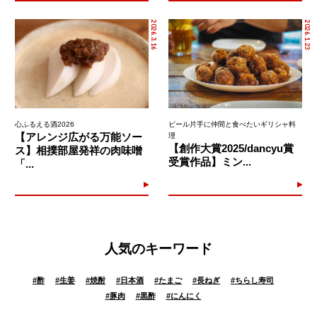
2026.3.16
2026.1.23
心ふるえる酒2026
ビール片手に仲間と食べたいギリシャ料
【アレンジ広がる万能ソー
理
【創作大賞2025/dancyu賞
ス】相撲部屋発祥の肉味噌
受賞作品】ミン...
「...
人気のキーワード
#
酢
#
生姜
#
焼酎
#
日本酒
#
たまご
#
長ねぎ
#
ちらし寿司
#
豚肉
#
黒酢
#
にんにく