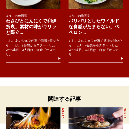
ようこそ!俺酒場
ようこそ!俺酒場
わさびとにんにくで和伊
バリバリとしたワイルド
折衷。素材の味がキリッ
な食感がたまらない。ペ
と際立...
ペロン...
もし、あのシェフが家で酒場を開いた
もし、あのシェフが家で酒場を開いた
ら......という妄想からスタートした
ら......という妄想からスタートした
WEB連載。3人目は、鎌倉「オステ
WEB連載。3人目は、鎌倉「オステ
リ...
リ...
関連する記事
2026.8.5
2025.8.6