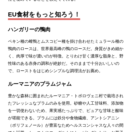
EU食材をもっと知ろう！
ハンガリーの鴨肉
ペキン種の雌鴨とムスコビー種を掛け合わせたミュラール種の
鴨肉のロースは、世界最高峰の鴨のロースだ。身質がきめ細か
く、肉厚で味が濃いのが特徴。とりわけ甘く濃厚な脂身と、野
性味のある赤身の調和が絶妙だ。そのままで十分おいしいの
で、ローストをはじめシンプルな調理法がお薦め。
ルーマニアのプラムジャム
豊かな森林に囲まれたルーマニア・トポロヴェニ村で栽培され
たフレッシュなプラムのみを使用。砂糖や人工甘味料、添加物
を一切使わないため、果実感たっぷりで、ピュアな甘味と酸味
が堪能できる。プラムには鉄分や食物繊維、アントシアニン
（ポリフェノール）が豊富なためヘルスコンシャスな人々の間