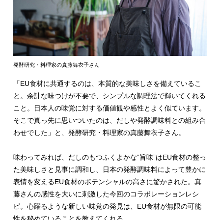
発酵研究・料理家の真藤舞衣子さん
「EU食材に共通するのは、本質的な美味しさを備えているこ
と。余計な味つけが不要で、シンプルな調理法で輝いてくれる
こと。日本人の味覚に対する価値観や感性とよく似ています。
そこで真っ先に思いついたのは、だしや発酵調味料との組み合
わせでした」と、発酵研究・料理家の真藤舞衣子さん。
味わってみれば、だしのもつふくよかな“旨味”はEU食材の整っ
た美味しさと見事に調和し、日本の発酵調味料によって豊かに
表情を変えるEU食材のポテンシャルの高さに驚かされた。真
藤さんの感性を大いに刺激した今回のコラボレーションレシ
ピ。心躍るような新しい味覚の発見は、EU食材が無限の可能
性を秘めていることを教えてくれる。