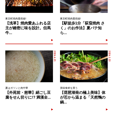
東京町焼肉最前線!
東京町焼肉最前線!
【浅草】焼肉愛あふれる店
【駅徒歩1分「荻窪焼肉 さ
主が緻密に味を設計。但馬
く」のお作法】夏バテ知
牛...
ら...
2026.6.21
2026.1.23
夏はガツンと肉中華
美味食材を買う
【外苑前・慈華】絹ごし豆
【琵琶湖発の極上美味】体
腐をせん切りに!? 満漢全...
が芯から温まる「天然鴨の
鍋...