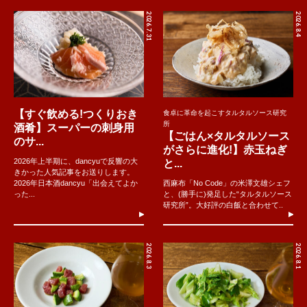
2026.7.31
2026.8.4
【すぐ飲める!つくりおき
食卓に革命を起こすタルタルソース研究
所
酒肴】スーパーの刺身用
【ごはん×タルタルソース
のサ...
がさらに進化!】赤玉ねぎ
2026年上半期に、dancyuで反響の大
と...
きかった人気記事をお送りします。
2026年日本酒dancyu「出会えてよか
西麻布「No Code」の米澤文雄シェフ
った...
と、(勝手に)発足した“タルタルソース
研究所”。大好評の白飯と合わせて..
2026.8.3
2026.8.1