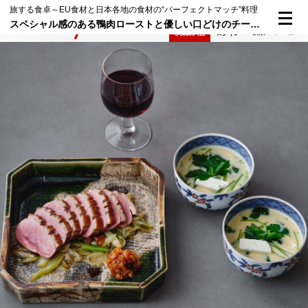
旅する食卓～EU食材と日本各地の食材の“パーフェクトマッチ”料理
スペシャル感のある鴨肉ローストと優しい口どけのチーズ入り茶碗蒸し
検索
メニュー
倶楽部入会
ログイン