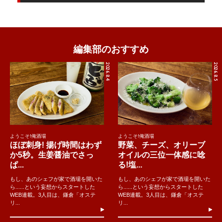
編集部のおすすめ
2026.8.4
2026.8.5
ようこそ!俺酒場
ようこそ!俺酒場
ほぼ刺身! 揚げ時間はわず
野菜、チーズ、オリーブ
か5秒。生姜醤油でさっ
オイルの三位一体感に唸
ぱ...
る!塩...
もし、あのシェフが家で酒場を開いた
もし、あのシェフが家で酒場を開いた
ら......という妄想からスタートした
ら......という妄想からスタートした
WEB連載。3人目は、鎌倉「オステ
WEB連載。3人目は、鎌倉「オステ
リ...
リ...