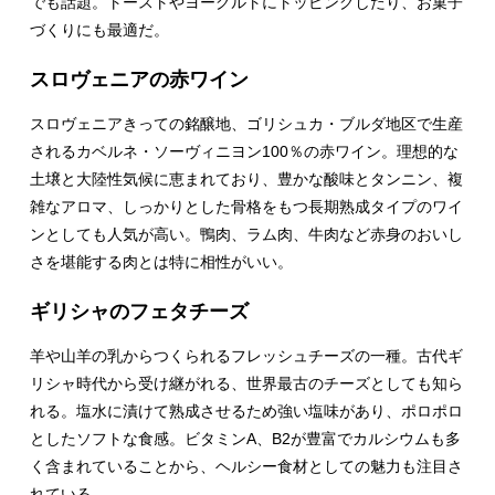
でも話題。トーストやヨーグルトにトッピングしたり、お菓子
づくりにも最適だ。
スロヴェニアの赤ワイン
スロヴェニアきっての銘醸地、ゴリシュカ・ブルダ地区で生産
されるカベルネ・ソーヴィニヨン100％の赤ワイン。理想的な
土壌と大陸性気候に恵まれており、豊かな酸味とタンニン、複
雑なアロマ、しっかりとした骨格をもつ長期熟成タイプのワイ
ンとしても人気が高い。鴨肉、ラム肉、牛肉など赤身のおいし
さを堪能する肉とは特に相性がいい。
ギリシャのフェタチーズ
羊や山羊の乳からつくられるフレッシュチーズの一種。古代ギ
リシャ時代から受け継がれる、世界最古のチーズとしても知ら
れる。塩水に漬けて熟成させるため強い塩味があり、ポロポロ
としたソフトな食感。ビタミンA、B2が豊富でカルシウムも多
く含まれていることから、ヘルシー食材としての魅力も注目さ
れている。