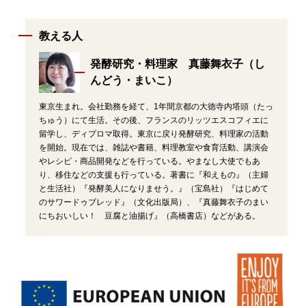
教える人
発酵研究・料理家 真藤舞衣子（し
んどう・まいこ）
東京生まれ。会社勤務を経て、1年間京都の大徳寺内塔頭（たっ
ちゅう）にて生活。その後、フランスのリッツエスコフィエに
留学し、ディプロマ取得。東京に戻り発酵研究、料理家の活動
を開始。現在では、雑誌や書籍、料理教室や食育活動、講演会
やレシピ・商品開発などを行っている。やまなし大使でもあ
り、移住などの支援も行っている。著書に『和えもの』（主婦
と生活社）『発酵美人になりませう。』（宝島社）『はじめて
のサワードゥブレッド』（文化出版局）、『真藤舞衣子のまい
にちおいしい！ 豆腐と油揚げ』（高橋書店）などがある。