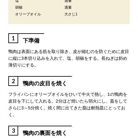
塩
適量
胡椒
適量
オリーブオイル
大さじ1
1
下準備
鴨肉は表面にある筋を取り除き、皮が縮むのを防ぐために皮目
に縦に3本切り込みを入れて、塩、胡椒をする。長ねぎは斜め
薄切りにする。
2
鴨肉の皮目を焼く
フライパンにオリーブオイルをひいて中火で熱し、1の鴨肉を
皮目を下にして入れる。2分ほど焼いたら弱火にし、蓋をして
さらに3～5分焼く。焼く間に出てきた脂は耐熱皿にとってお
く。
3
鴨肉の裏面を焼く