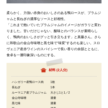
柔らかく、力強い赤身のおいしさのある鴨ロースが、プラムジ
ャムと長ねぎの濃厚なソースと好相性。
「これまで抱いていたプラムジャムのイメージがガラリと変わ
りました。甘いだけじゃない、酸味とのバランスが素晴らし
く、鴨肉のおいしさがグッと引き立ちます」と真藤さん。さら
に和歌山の金山寺味噌と黒七味で“味変”するのも楽しい。スロ
ヴェニア産赤ワインのスパイシーで長い香りの余韻とともに、
食卓を一層印象深いものにする。
材料 (
2人分
)
ハンガリー産鴨ロース肉
1枚
長ねぎ
1本
ルーマニア産プラムジャム
大さじ1と1／2
金山寺味噌
適量
黒七味
適量