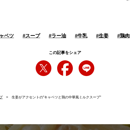
ャベツ
#
スープ
#
ラー油
#
牛乳
#
生姜
#
鶏肉
この記事をシェア
プ
生姜がアクセントの"キャベツと鶏の中華風ミルクスープ"