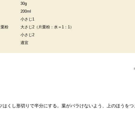
30g
200ml
小さじ1
片栗粉
大さじ2（片栗粉：水＝1：1）
小さじ2
適宜
ツはくし形切りで半分にする。葉がバラけないよう、上のほうをつ