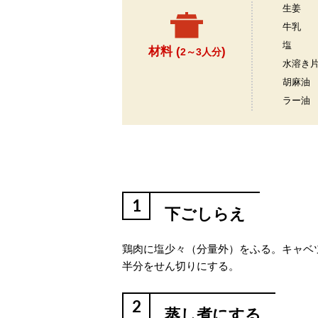
生姜
牛乳
塩
材料 (
)
2～3人分
水溶き
胡麻油
ラー油
1
下ごしらえ
鶏肉に塩少々（分量外）をふる。キャベ
半分をせん切りにする。
2
蒸し煮にする