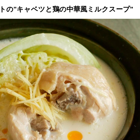
トの"キャベツと鶏の中華風ミルクスープ"
トップ
プロが教えるレシピ
厳選！店探し
食のストーリー