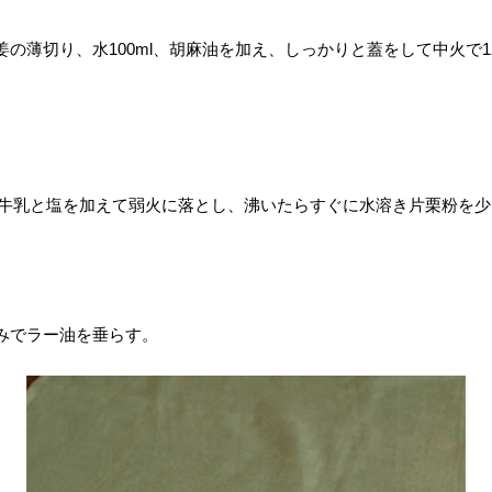
の薄切り、水100ml、胡麻油を加え、しっかりと蓋をして中火で
む。牛乳と塩を加えて弱火に落とし、沸いたらすぐに水溶き片栗粉を
みでラー油を垂らす。