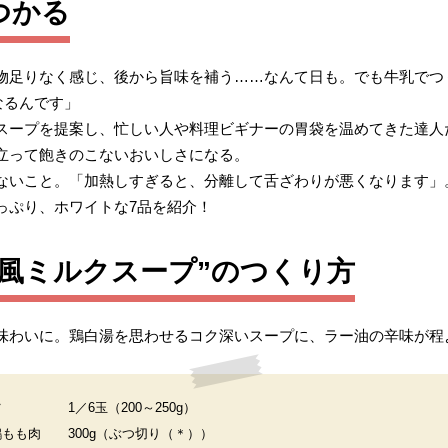
つかる
物足りなく感じ、後から旨味を補う……なんて日も。でも牛乳でつ
なるんです」
スープを提案し、忙しい人や料理ビギナーの胃袋を温めてきた達人
立って飽きのこないおいしさになる。
ないこと。「加熱しすぎると、分離して舌ざわりが悪くなります」
っぷり、ホワイトな7品を紹介！
風ミルクスープ”のつくり方
味わいに。鶏白湯を思わせるコク深いスープに、ラー油の辛味が程
ツ
1／6玉（200～250g）
鶏もも肉
300g（ぶつ切り（＊））