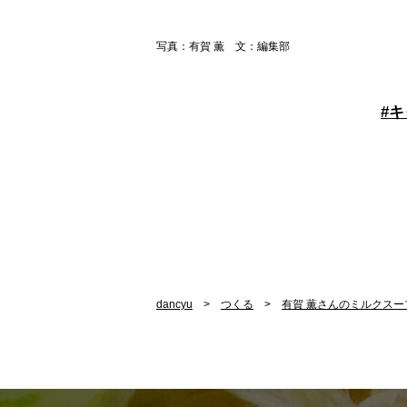
写真：有賀 薫 文：編集部
#
キ
dancyu
つくる
有賀 薫さんのミルクスー