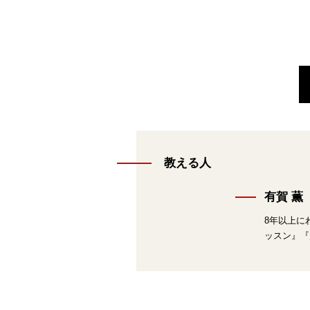
教える人
有賀 薫
8年以上に
ッスン』『