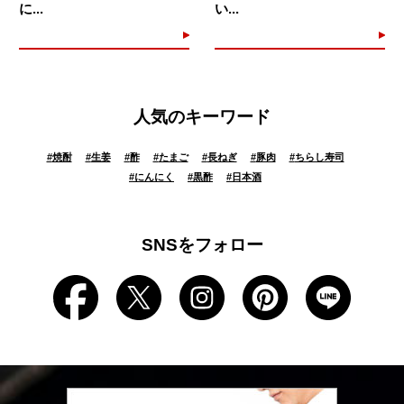
に...
い...
人気のキーワード
#
焼酎
#
生姜
#
酢
#
たまご
#
長ねぎ
#
豚肉
#
ちらし寿司
#
にんにく
#
黒酢
#
日本酒
SNSをフォロー