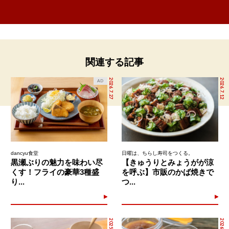
関連する記事
2026.7.27
2026.7.12
AD
dancyu食堂
日曜は、ちらし寿司をつくる。
黒瀬ぶりの魅力を味わい尽
【きゅうりとみょうがが涼
くす！フライの豪華3種盛
を呼ぶ】市販のかば焼きで
り...
つ...
2026.5.27