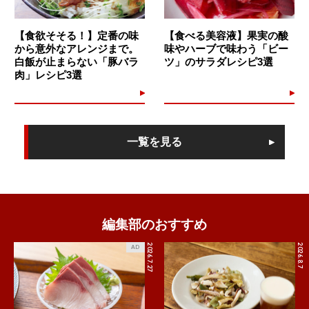
【食欲そそる！】定番の味
【食べる美容液】果実の酸
から意外なアレンジまで。
味やハーブで味わう「ビー
白飯が止まらない「豚バラ
ツ」のサラダレシピ3選
肉」レシピ3選
一覧を見る
編集部のおすすめ
2026.7.27
2026.8.7
AD