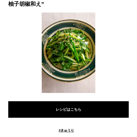
柚子胡椒和え”
レシピはこちら
#
きゅうり