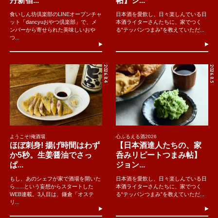
丹新宿...
帖】ジ...
食いしん坊倶楽部のLINEオープンチャ
日本酒を愛飲し、日々楽しんでいる日
ット「dancyuおやつ倶楽部」で、メ
本酒ライターさんたちに、家でつく
ンバーから寄せられた美味しいおや
る“テッパンつまみ”を教えていただ...
つ...
2026.8.4
2026.8.5
ようこそ!俺酒場
心ふるえる酒2026
ほぼ刺身! 揚げ時間はわず
【日本酒達人たちの、家
か5秒。生姜醤油でさっ
呑みリピートつまみ帖】
ぱ...
ジョン...
もし、あのシェフが家で酒場を開いた
日本酒を愛飲し、日々楽しんでいる日
ら......という妄想からスタートした
本酒ライターさんたちに、家でつく
WEB連載。3人目は、鎌倉「オステ
る“テッパンつまみ”を教えていただ...
リ...