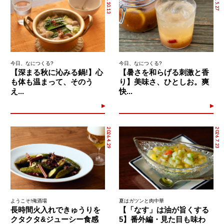
2025.10.13
今日、なにつくる?
今日、なにつくる?
【深まる秋に沁みる鍋!】心
【暑さを和らげる刺激と香
も体も温まって、そのう
り】美味さ、ひとしお。爽
え...
快...
2026.4.29
2026.7.23
ようこそ!俺酒場
夏はガツンと肉中華
長時間火入れできゅうりを
【「なす」は油が旨くする
クタクタ&ジューシー食感
5】番外編・見た目も味わ