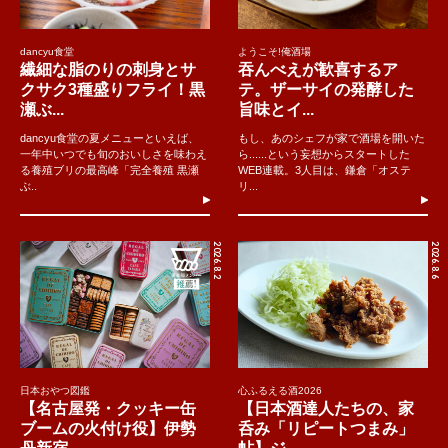
dancyu食堂
ようこそ!俺酒場
繊細な脂のりの刺身とサ
吞んべえが歓喜するア
クサク3種盛りフライ！黒
テ。ザーサイの発酵した
瀬ぶ...
旨味とイ...
dancyu食堂の夏メニューといえば、
もし、あのシェフが家で酒場を開いた
一年中いつでも旬のおいしさを味わえ
ら......という妄想からスタートした
る養殖ブリの最高峰「完全養殖 黒瀬
WEB連載。3人目は、鎌倉「オステ
ぶ..
リ...
2026.8.2
2026.8.6
日本おやつ図鑑
心ふるえる酒2026
【名古屋発・クッキー缶
【日本酒達人たちの、家
ブームの火付け役】伊勢
呑み「リピートつまみ」