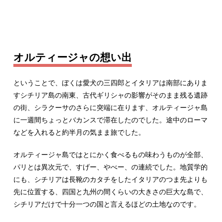
オルティージャの想い出
ということで、ぼくは愛犬の三四郎とイタリアは南部にありま
すシチリア島の南東、古代ギリシャの影響がそのまま残る遺跡
の街、シラクーサのさらに突端に在ります、オルティージャ島
に一週間ちょっとバカンスで滞在したのでした。途中のローマ
などを入れると約半月の気まま旅でした。
オルティージャ島ではとにかく食べるもの味わうものが全部、
パリとは異次元で、すげー、やべー、の連続でした。地質学的
にも、シチリアは長靴のカタチをしたイタリアのつま先よりも
先に位置する、四国と九州の間くらいの大きさの巨大な島で、
シチリアだけで十分一つの国と言えるほどの土地なのです。