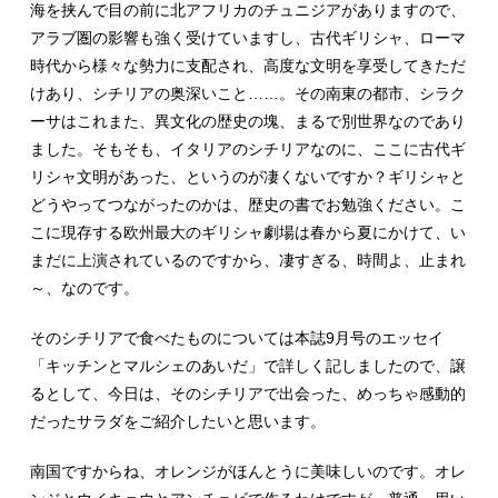
海を挟んで目の前に北アフリカのチュニジアがありますので、
アラブ圏の影響も強く受けていますし、古代ギリシャ、ローマ
時代から様々な勢力に支配され、高度な文明を享受してきただ
けあり、シチリアの奥深いこと……。その南東の都市、シラク
ーサはこれまた、異文化の歴史の塊、まるで別世界なのであり
ました。そもそも、イタリアのシチリアなのに、ここに古代ギ
リシャ文明があった、というのが凄くないですか？ギリシャと
どうやってつながったのかは、歴史の書でお勉強ください。こ
こに現存する欧州最大のギリシャ劇場は春から夏にかけて、い
まだに上演されているのですから、凄すぎる、時間よ、止まれ
～、なのです。
そのシチリアで食べたものについては本誌9月号のエッセイ
「キッチンとマルシェのあいだ」で詳しく記しましたので、譲
るとして、今日は、そのシチリアで出会った、めっちゃ感動的
だったサラダをご紹介したいと思います。
南国ですからね、オレンジがほんとうに美味しいのです。オレ