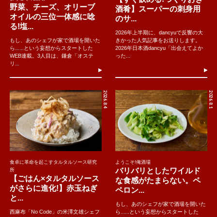
野菜、チーズ、オリーブ
酒肴】スーパーの刺身用
オイルの三位一体感に唸
のサ...
る!塩...
2026年上半期に、dancyuで反響の大
もし、あのシェフが家で酒場を開いた
きかった人気記事をお送りします。
ら......という妄想からスタートした
2026年日本酒dancyu「出会えてよか
WEB連載。3人目は、鎌倉「オステ
った...
リ...
2026.8.4
2026.8.1
食卓に革命を起こすタルタルソース研究
ようこそ!俺酒場
バリバリとしたワイルド
所
【ごはん×タルタルソース
な食感がたまらない。ペ
がさらに進化!】赤玉ねぎ
ペロン...
と...
もし、あのシェフが家で酒場を開いた
西麻布「No Code」の米澤文雄シェフ
ら......という妄想からスタートした