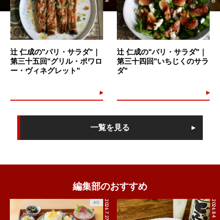
辻 仁成の"パリ・サラダ"｜
辻 仁成の"パリ・サラダ"｜
第三十五回"グリル・ポワロ
第三十四回"いちじくのサラ
ー・ヴィネグレット"
ダ"
一覧を見る
編集部のおすすめ
2026.7.27
2026.8.4
AD