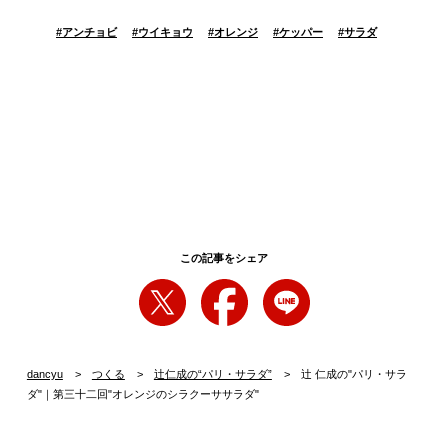
#
アンチョビ
#
ウイキョウ
#
オレンジ
#
ケッパー
#
サラダ
この記事をシェア
dancyu
つくる
辻仁成の“パリ・サラダ”
辻 仁成の"パリ・サラ
ダ"｜第三十二回"オレンジのシラクーササラダ"