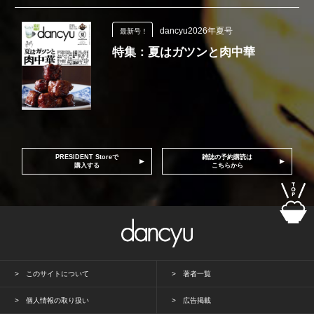
dancyu2026年夏号
最新号！
特集：夏はガツンと肉中華
PRESIDENT Storeで
雑誌の予約購読は
購入する
こちらから
このサイトについて
著者一覧
個人情報の取り扱い
広告掲載