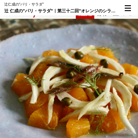
辻仁成の“パリ・サラダ”
辻 仁成の"パリ・サラダ"｜第三十二回"オレンジのシラクーササラダ"
検索
メニュー
倶楽部入会
ログイン