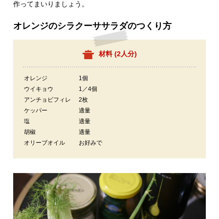
作ってまいりましょう。
オレンジのシラクーササラダのつくり方
材料 (
2人分
)
オレンジ
1個
ウイキョウ
1／4個
アンチョビフィレ
2枚
ケッパー
適量
塩
適量
胡椒
適量
オリーブオイル
お好みで