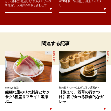
と、(勝手に)発足した“タルタルソース
WEB連載。3人目は、鎌倉「オステ
研究所”。大好評の白飯と合わせて..
リ...
関連する記事
2026.7.27
2025.11.6
AD
dancyu食堂
私の行きつけ~住む町の旨い店案内~
繊細な脂のりの刺身とサク
【教えて、浅草の行きつ
サク3種盛りフライ！黒瀬
け】箸で食べる独創的なガ
ぶ...
レッ...