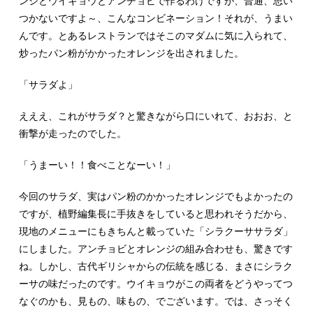
ンジとウイキョウとアンチョビで作るわけですが、普通、思い
つかないですよ～、こんなコンビネーション！それが、うまい
んです。とあるレストランではそこのマダムに気に入られて、
炒ったパン粉がかかったオレンジを出されました。
「サラダよ」
えええ、これがサラダ？と驚きながら口にいれて、おおお、と
衝撃が走ったのでした。
「うまーい！！食べことなーい！」
今回のサラダ、実はパン粉のかかったオレンジでもよかったの
ですが、植野編集長に手抜きをしていると思われそうだから、
現地のメニューにもきちんと載っていた「シラクーササラダ」
にしました。アンチョビとオレンジの組み合わせも、驚きです
ね。しかし、古代ギリシャからの伝統を感じる、まさにシラク
ーサの味だったのです。ウイキョウがこの両者をどうやってつ
なぐのかも、見もの、味もの、でございます。では、さっそく