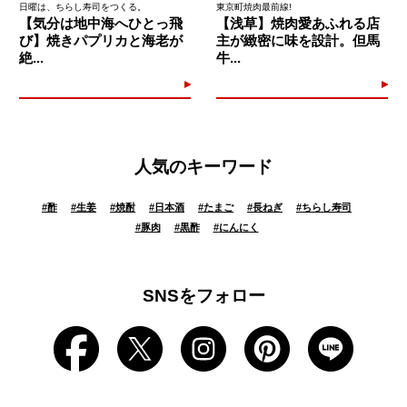
日曜は、ちらし寿司をつくる。
東京町焼肉最前線!
【気分は地中海へひとっ飛
【浅草】焼肉愛あふれる店
び】焼きパプリカと海老が
主が緻密に味を設計。但馬
絶...
牛...
人気のキーワード
#
酢
#
生姜
#
焼酎
#
日本酒
#
たまご
#
長ねぎ
#
ちらし寿司
#
豚肉
#
黒酢
#
にんにく
SNSをフォロー