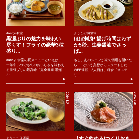
dancyu食堂
ようこそ!俺酒場
黒瀬ぶりの魅力を味わい
ほぼ刺身! 揚げ時間はわず
尽くす！フライの豪華3種
か5秒。生姜醤油でさっ
盛り...
ぱ...
dancyu食堂の夏メニューといえば、
もし、あのシェフが家で酒場を開いた
一年中いつでも旬のおいしさを味わえ
ら......という妄想からスタートした
る養殖ブリの最高峰「完全養殖 黒瀬
WEB連載。3人目は、鎌倉「オステ
ぶ..
リ...
2026.8.5
2026.7.31
【すぐ飲める!つくりおき
ようこそ!俺酒場