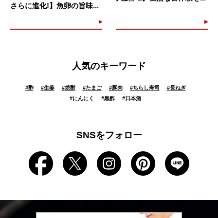
さらに進化!】魚卵の旨味...
人気のキーワード
#
酢
#
生姜
#
焼酎
#
たまご
#
豚肉
#
ちらし寿司
#
長ねぎ
#
にんにく
#
黒酢
#
日本酒
SNSをフォロー