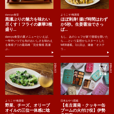
dancyu食堂
ようこそ!俺酒場
黒瀬ぶりの魅力を味わい
ほぼ刺身! 揚げ時間はわず
尽くす！フライの豪華3種
か5秒。生姜醤油でさっ
盛り...
ぱ...
dancyu食堂の夏メニューといえば、
もし、あのシェフが家で酒場を開いた
一年中いつでも旬のおいしさを味わえ
ら......という妄想からスタートした
る養殖ブリの最高峰「完全養殖 黒瀬
WEB連載。3人目は、鎌倉「オステ
ぶ..
リ...
2026.8.5
2026.8.2
ようこそ!俺酒場
日本おやつ図鑑
野菜、チーズ、オリーブ
【名古屋発・クッキー缶
オイルの三位一体感に唸
ブームの火付け役】伊勢