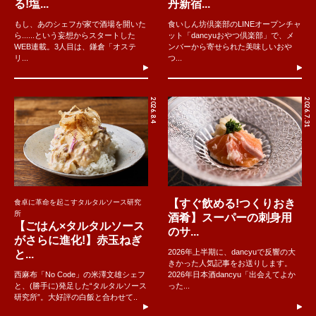
る!塩...
丹新宿...
もし、あのシェフが家で酒場を開いた
食いしん坊倶楽部のLINEオープンチャ
ら......という妄想からスタートした
ット「dancyuおやつ倶楽部」で、メ
WEB連載。3人目は、鎌倉「オステ
ンバーから寄せられた美味しいおや
リ...
つ...
2026.8.4
2026.7.31
【すぐ飲める!つくりおき
食卓に革命を起こすタルタルソース研究
所
酒肴】スーパーの刺身用
【ごはん×タルタルソース
のサ...
がさらに進化!】赤玉ねぎ
2026年上半期に、dancyuで反響の大
と...
きかった人気記事をお送りします。
西麻布「No Code」の米澤文雄シェフ
2026年日本酒dancyu「出会えてよか
と、(勝手に)発足した“タルタルソース
った...
研究所”。大好評の白飯と合わせて..