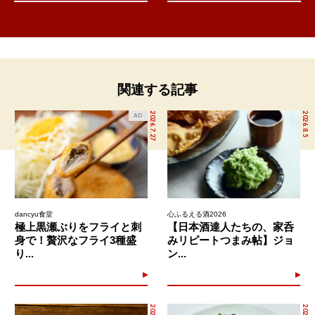
関連する記事
2026.7.27
2026.8.5
AD
dancyu食堂
心ふるえる酒2026
極上黒瀬ぶりをフライと刺
【日本酒達人たちの、家呑
身で！贅沢なフライ3種盛
みリピートつまみ帖】ジョ
り...
ン...