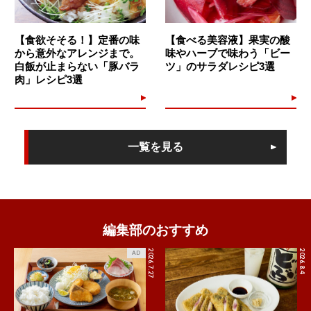
【食欲そそる！】定番の味
【食べる美容液】果実の酸
から意外なアレンジまで。
味やハーブで味わう「ビー
白飯が止まらない「豚バラ
ツ」のサラダレシピ3選
肉」レシピ3選
一覧を見る
編集部のおすすめ
2026.7.27
2026.8.4
AD