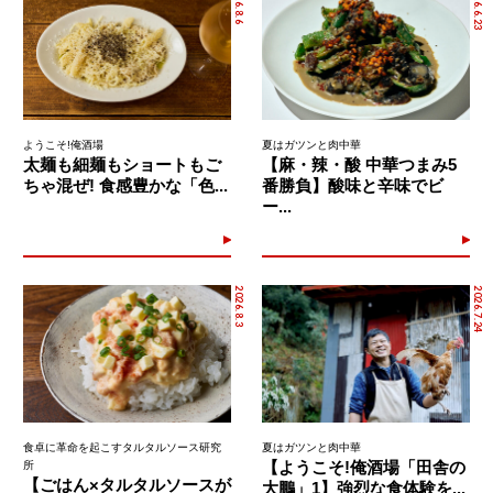
2026.8.6
2026.6.23
ようこそ!俺酒場
夏はガツンと肉中華
太麺も細麺もショートもご
【麻・辣・酸 中華つまみ5
ちゃ混ぜ! 食感豊かな「色...
番勝負】酸味と辛味でビ
ー...
2026.8.3
2026.7.24
食卓に革命を起こすタルタルソース研究
夏はガツンと肉中華
【ようこそ!俺酒場「田舎の
所
【ごはん×タルタルソースが
大鵬」1】強烈な食体験を...