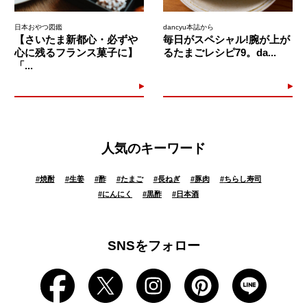
日本おやつ図鑑
dancyu本誌から
【さいたま新都心・必ずや
毎日がスペシャル!腕が上が
心に残るフランス菓子に】
るたまごレシピ79。da...
「...
人気のキーワード
#
焼酎
#
生姜
#
酢
#
たまご
#
長ねぎ
#
豚肉
#
ちらし寿司
#
にんにく
#
黒酢
#
日本酒
SNSをフォロー