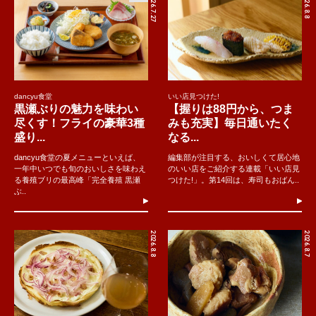
2026.7.27
2026.8.8
dancyu食堂
いい店見つけた!
黒瀬ぶりの魅力を味わい
【握りは88円から、つま
尽くす！フライの豪華3種
みも充実】毎日通いたく
盛り...
なる...
dancyu食堂の夏メニューといえば、
編集部が注目する、おいしくて居心地
一年中いつでも旬のおいしさを味わえ
のいい店をご紹介する連載「いい店見
る養殖ブリの最高峰「完全養殖 黒瀬
つけた!」。第14回は、寿司もおばん..
ぶ..
2026.8.8
2026.8.7