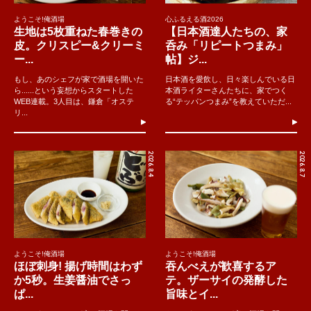
ようこそ!俺酒場
心ふるえる酒2026
生地は5枚重ねた春巻きの
【日本酒達人たちの、家
皮。クリスピー&クリーミ
呑み「リピートつまみ」
ー...
帖】ジ...
もし、あのシェフが家で酒場を開いた
日本酒を愛飲し、日々楽しんでいる日
ら......という妄想からスタートした
本酒ライターさんたちに、家でつく
WEB連載。3人目は、鎌倉「オステ
る“テッパンつまみ”を教えていただ...
リ...
2026.8.4
2026.8.7
ようこそ!俺酒場
ようこそ!俺酒場
ほぼ刺身! 揚げ時間はわず
吞んべえが歓喜するア
か5秒。生姜醤油でさっ
テ。ザーサイの発酵した
ぱ...
旨味とイ...