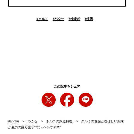
#
クルミ
#
バター
#
小麦粉
#
牛乳
この記事をシェア
dancyu
つくる
トルコの家庭料理
クルミの食感と香ばしい風味
が魅力の練り菓子"ウン ヘルヴァス"