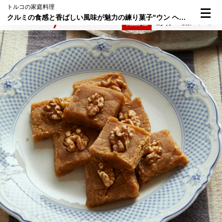
トルコの家庭料理
クルミの食感と香ばしい風味が魅力の練り菓子"ウン ヘルヴァス"
検索
メニュー
倶楽部入会
ログイン