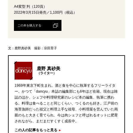
A4変型 判（120頁）
2022年3月15日発売／1,100円（税込）
この本を購入する
文：鹿野真砂美 撮影：宗田育子
鹿野 真砂美
（ライター）
1969年東京下町生まれ。酒と食を中心に執筆するフリーライタ
ー。かつて「dancyu」本誌の編集部にも6年ほど在籍。現在は雑
誌のほか、シェフや料理研究家のレシピ本の編集、執筆に携わ
る。料理は食べることと同じくらい、つくるのも好き。江戸前の
海苔漁師だった祖父と料理上手な祖母、小料理屋を営んでいた両
親のもと大きく育てられ、今は肉シェフと呼ばれるオットに肥育
されながら、まだまだすくすく成長中。
この人の記事をもっと見る