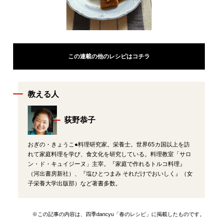
この連載の他のレシピはコチラ
教える人
荻野恭子
おぎの・きょうこ●料理研究家。栄養士。世界65カ国以上を訪
れて家庭料理を学び、食文化を研究している。料理教室「サロ
ン・ド・キュイジーヌ」主宰。『家庭で作れるトルコ料理』
（河出書房新社）、『塩ひとつまみ それだけでおいしく』（女
子栄養大学出版部）など著書多数。
※この記事の内容は、四季dancyu「春のレシピ」に掲載したものです。