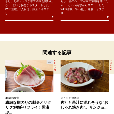
もし、あのシェフが家で酒場を開いた
もし、あのシェフが家で酒場を開いた
ら......という妄想からスタートした
ら......という妄想からスタートした
WEB連載。3人目は、鎌倉「オステ
WEB連載。3人目は、鎌倉「オステ
リ...
リ...
関連する記事
2026.7.27
2026.8.9
AD
dancyu食堂
ようこそ!俺酒場
繊細な脂のりの刺身とサク
肉汁と果汁に溺れそうな"お
サク3種盛りフライ！黒瀬
しゃれ焼き肉"。サンジョ...
ぶ...