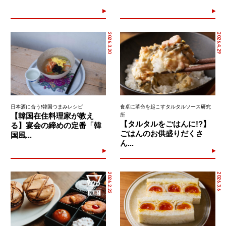
2026.3.20
2026.4.29
日本酒に合う!韓国つまみレシピ
食卓に革命を起こすタルタルソース研究
【韓国在住料理家が教え
所
【タルタルをごはんに!?】
る】宴会の締めの定番「韓
ごはんのお供盛りだくさ
国風...
ん...
2026.2.22
2026.3.6