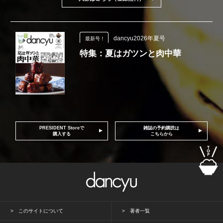
dancyu2026年夏号
最新号！
特集：夏はガツンと肉中華
PRESIDENT Storeで
雑誌の予約購読は
購入する
こちらから
このサイトについて
著者一覧