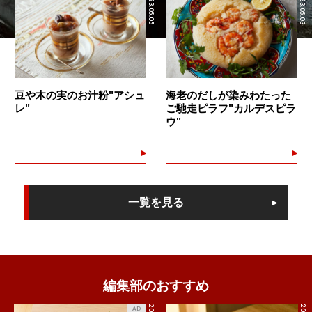
2023.05.05
2023.05.03
豆や木の実のお汁粉"アシュ
海老のだしが染みわたった
レ"
ご馳走ピラフ"カルデスピラ
ウ"
一覧を見る
編集部のおすすめ
AD