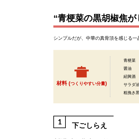
“青梗菜の黒胡椒焦が
シンプルだが、中華の真骨頂を感じる一
青梗菜
醤油
紹興酒
材料 (
)
つくりやすい分量
サラダ
粗挽き
1
下ごしらえ