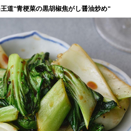
王道"青梗菜の黒胡椒焦がし醤油炒め"
トップ
プロが教えるレシピ
厳選！店探し
食のストーリー