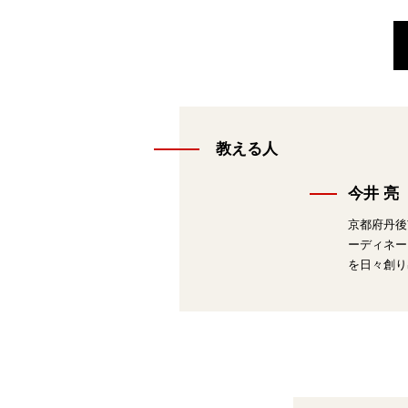
教える人
今井 亮
京都府丹後
ーディネー
を日々創り