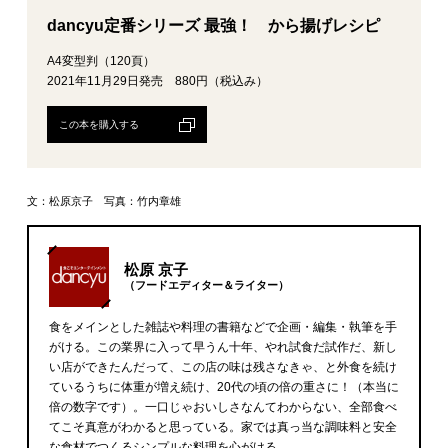
dancyu定番シリーズ 最強！ から揚げレシピ
A4変型判（120頁）
2021年11月29日発売 880円（税込み）
この本を購入する
文：松原京子 写真：竹内章雄
松原 京子
（フードエディター＆ライター）
食をメインとした雑誌や料理の書籍などで企画・編集・執筆を手
がける。この業界に入って早うん十年、やれ試食だ試作だ、新し
い店ができたんだって、この店の味は残さなきゃ、と外食を続け
ているうちに体重が増え続け、20代の頃の倍の重さに！（本当に
倍の数字です）。一口じゃおいしさなんてわからない、全部食べ
てこそ真意がわかると思っている。家では真っ当な調味料と安全
な食材でつくるシンプルな料理を心がける。