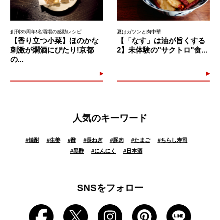
創刊35周年!名酒場の感動レシピ
夏はガツンと肉中華
【香り立つ小菜】ほのかな
【「なす」は油が旨くする
刺激が燗酒にぴたり!京都
2】未体験の"サクトロ"食...
の...
人気のキーワード
#
焼酎
#
生姜
#
酢
#
長ねぎ
#
豚肉
#
たまご
#
ちらし寿司
#
黒酢
#
にんにく
#
日本酒
SNSをフォロー