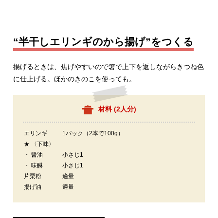
“半干しエリンギのから揚げ”をつくる
揚げるときは、焦げやすいので箸で上下を返しながらきつね色
に仕上げる。ほかのきのこを使っても。
材料 (
2人分
)
エリンギ
1パック（2本で100g）
★ 〈下味〉
・ 醤油
小さじ1
・ 味醂
小さじ1
片栗粉
適量
揚げ油
適量