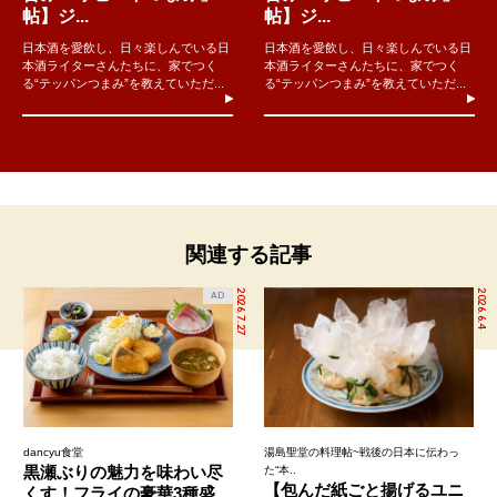
帖】ジ...
帖】ジ...
日本酒を愛飲し、日々楽しんでいる日
日本酒を愛飲し、日々楽しんでいる日
本酒ライターさんたちに、家でつく
本酒ライターさんたちに、家でつく
る“テッパンつまみ”を教えていただ...
る“テッパンつまみ”を教えていただ...
関連する記事
2026.7.27
2026.6.4
AD
dancyu食堂
湯島聖堂の料理帖~戦後の日本に伝わっ
黒瀬ぶりの魅力を味わい尽
た“本..
【包んだ紙ごと揚げるユニ
くす！フライの豪華3種盛