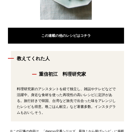
この連載の他のレシピはコチラ
教えてくれた人
重信初江 料理研究家
料理研究家のアシスタントを経て独立し、雑誌やテレビなどで
活躍中。身近な食材を使った再現性の高いレシピに定評があ
る。旅行好きで韓国、台湾など旅先で出合った味をアレンジし
たレシピも得意。晩ごはん献立』など著書多数。インスタグラ
ムもおいしそう。
※この記事の内容は、「dancyu定番シリーズ 最強！から揚げレシピ」に掲載