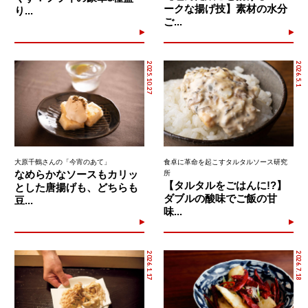
ークな揚げ技】素材の水分
り...
ご...
2025.10.27
2026.5.1
大原千鶴さんの「今宵のあて」
食卓に革命を起こすタルタルソース研究
なめらかなソースもカリッ
所
【タルタルをごはんに!?】
とした唐揚げも、どちらも
ダブルの酸味でご飯の甘
豆...
味...
2026.1.17
2026.7.18