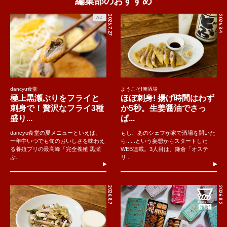
編集部のおすすめ
2026.7.27
2026.8.4
AD
dancyu食堂
ようこそ!俺酒場
極上黒瀬ぶりをフライと
ほぼ刺身! 揚げ時間はわず
刺身で！贅沢なフライ3種
か5秒。生姜醤油でさっ
盛り...
ぱ...
dancyu食堂の夏メニューといえば、
もし、あのシェフが家で酒場を開いた
一年中いつでも旬のおいしさを味わえ
ら......という妄想からスタートした
る養殖ブリの最高峰「完全養殖 黒瀬
WEB連載。3人目は、鎌倉「オステ
ぶ..
リ...
2026.8.7
2026.8.2