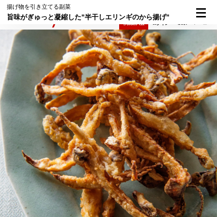
揚げ物を引き立てる副菜
旨味がぎゅっと凝縮した"半干しエリンギのから揚げ"
検索
メニュー
倶楽部入会
ログイン