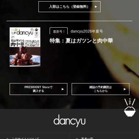
入部はこちら（登録無料）
dancyu2026年夏号
最新号！
特集：夏はガツンと肉中華
PRESIDENT Storeで
雑誌の予約購読は
購入する
こちらから
このサイトについて
著者一覧