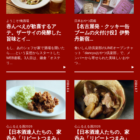
ようこそ!俺酒場
日本おやつ図鑑
吞んべえが歓喜するア
【名古屋発・クッキー缶
テ。ザーサイの発酵した
ブームの火付け役】伊勢
旨味とイ...
丹新宿...
もし、あのシェフが家で酒場を開いた
食いしん坊倶楽部のLINEオープンチャ
ら......という妄想からスタートした
ット「dancyuおやつ倶楽部」で、メ
WEB連載。3人目は、鎌倉「オステ
ンバーから寄せられた美味しいおや
リ...
つ...
2026.8.6
2026.8.7
心ふるえる酒2026
心ふるえる酒2026
【日本酒達人たちの、家
【日本酒達人たちの、家
呑み「リピートつまみ」
呑み「リピートつまみ」