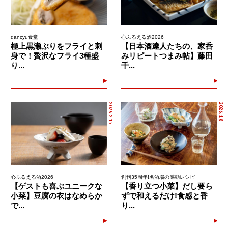
dancyu食堂
心ふるえる酒2026
極上黒瀬ぶりをフライと刺
【日本酒達人たちの、家呑
身で！贅沢なフライ3種盛
みリピートつまみ帖】藤田
り...
千...
2026.2.15
2026.1.8
心ふるえる酒2026
創刊35周年!名酒場の感動レシピ
【ゲストも喜ぶユニークな
【香り立つ小菜】だし要ら
小菜】豆腐の衣はなめらか
ずで和えるだけ!食感と香
で...
り...