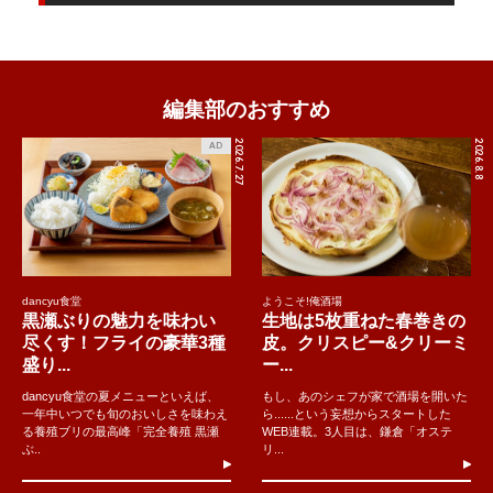
編集部のおすすめ
2026.7.27
2026.8.8
AD
dancyu食堂
ようこそ!俺酒場
黒瀬ぶりの魅力を味わい
生地は5枚重ねた春巻きの
尽くす！フライの豪華3種
皮。クリスピー&クリーミ
盛り...
ー...
dancyu食堂の夏メニューといえば、
もし、あのシェフが家で酒場を開いた
一年中いつでも旬のおいしさを味わえ
ら......という妄想からスタートした
る養殖ブリの最高峰「完全養殖 黒瀬
WEB連載。3人目は、鎌倉「オステ
ぶ..
リ...