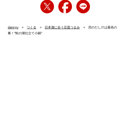
dancyu
つくる
日本酒に合う豆皿つまみ
貝のだし汁は最高の
肴！"蛤の潮仕立て小鍋"