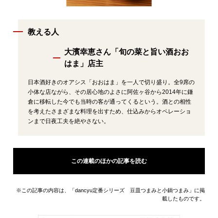
教える人
大濱幸恵さん「旬の菜と旨い酒おお
はま」店主
日本酒好きのオアシス「おおはま」を一人で切り盛り。全9席の
小体な店ながら、その居心地のよさに阿佐ヶ谷から2014年に鎌
倉に移転した今でも当時の客が通ってくるという。酒との相性
を考えたさまざまな料理を出すため、仕込みからオペレーショ
ンまで日夜工夫を絶やさない。
この連載のほかの記事を読む
※この記事の内容は、「dancyu定番シリーズ 豆皿つまみと小鍋つまみ」に掲
載したものです。