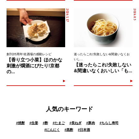
2026.1.17
2026.8.5
創刊35周年!名酒場の感動レシピ
迷ったらこれ!失敗しない&間違いなくお
【香り立つ小菜】ほのかな
いし...
【迷ったらこれ!失敗しない
刺激が燗酒にぴたり!京都
&間違いなくおいしい「も...
の...
人気のキーワード
#
焼酎
#
生姜
#
酢
#
たまご
#
長ねぎ
#
豚肉
#
ちらし寿司
#
にんにく
#
黒酢
#
日本酒