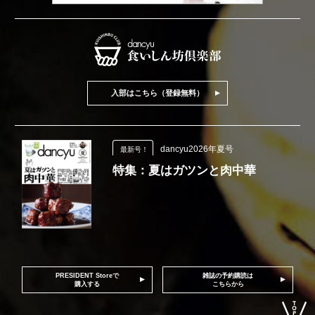
入部はこちら（登録無料）
dancyu2026年夏号
最新号！
特集：夏はガツンと肉中華
PRESIDENT Storeで
雑誌の予約購読は
購入する
こちらから