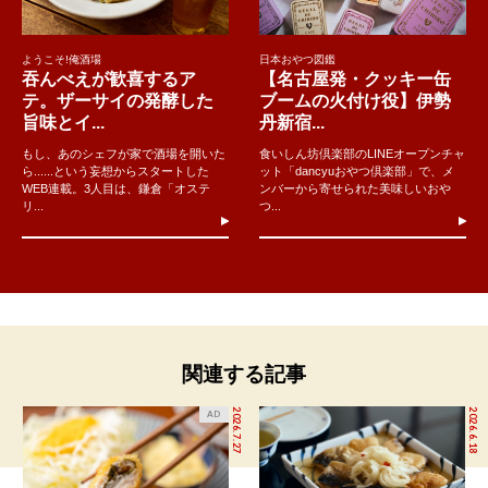
ようこそ!俺酒場
日本おやつ図鑑
吞んべえが歓喜するア
【名古屋発・クッキー缶
テ。ザーサイの発酵した
ブームの火付け役】伊勢
旨味とイ...
丹新宿...
もし、あのシェフが家で酒場を開いた
食いしん坊倶楽部のLINEオープンチャ
ら......という妄想からスタートした
ット「dancyuおやつ倶楽部」で、メ
WEB連載。3人目は、鎌倉「オステ
ンバーから寄せられた美味しいおや
リ...
つ...
関連する記事
2026.7.27
2026.6.18
AD