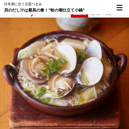
日本酒に合う豆皿つまみ
貝のだし汁は最高の肴！"蛤の潮仕立て小鍋"
検索
メニュー
倶楽部入会
ログイン