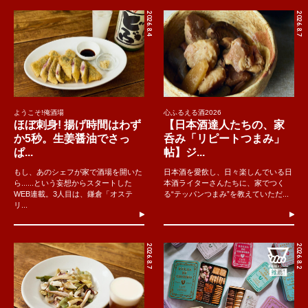
2026.8.4
2026.8.7
ようこそ!俺酒場
心ふるえる酒2026
ほぼ刺身! 揚げ時間はわず
【日本酒達人たちの、家
か5秒。生姜醤油でさっ
呑み「リピートつまみ」
ぱ...
帖】ジ...
もし、あのシェフが家で酒場を開いた
日本酒を愛飲し、日々楽しんでいる日
ら......という妄想からスタートした
本酒ライターさんたちに、家でつく
WEB連載。3人目は、鎌倉「オステ
る“テッパンつまみ”を教えていただ...
リ...
2026.8.7
2026.8.2