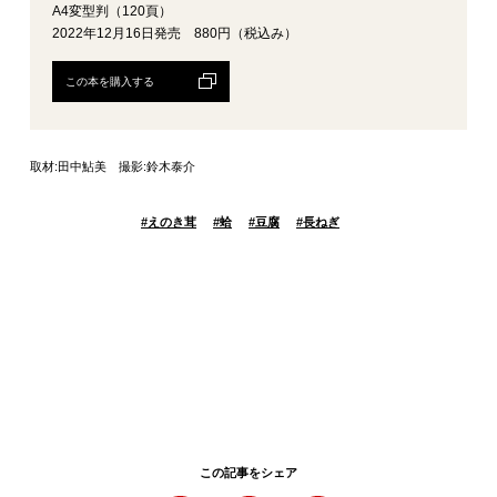
A4変型判（120頁）
2022年12月16日発売 880円（税込み）
この本を購入する
取材:田中鮎美 撮影:鈴木泰介
#
えのき茸
#
蛤
#
豆腐
#
長ねぎ
この記事をシェア