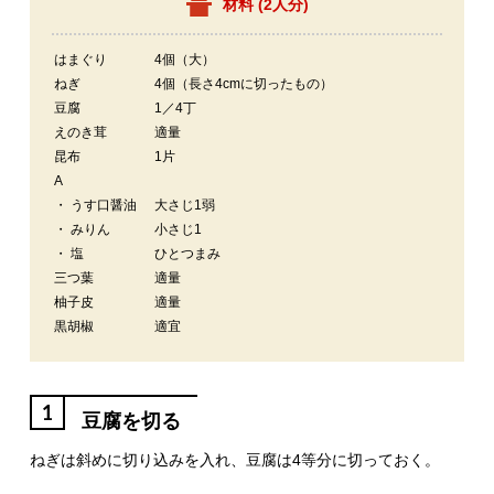
材料 (
2人分
)
はまぐり
4個（大）
ねぎ
4個（長さ4cmに切ったもの）
豆腐
1／4丁
えのき茸
適量
昆布
1片
A
・ うす口醤油
大さじ1弱
・ みりん
小さじ1
・ 塩
ひとつまみ
三つ葉
適量
柚子皮
適量
黒胡椒
適宜
1
豆腐を切る
ねぎは斜めに切り込みを入れ、豆腐は4等分に切っておく。