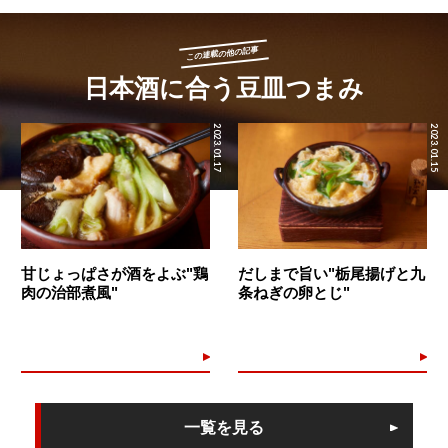
この連載の他の記事
日本酒に合う豆皿つまみ
2023.01.17
2023.01.15
甘じょっぱさが酒をよぶ"鶏
だしまで旨い"栃尾揚げと九
肉の治部煮風"
条ねぎの卵とじ"
一覧を見る