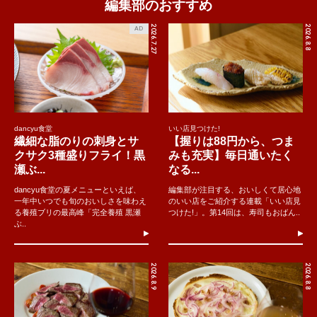
編集部のおすすめ
2026.7.27
2026.8.8
AD
dancyu食堂
いい店見つけた!
繊細な脂のりの刺身とサ
【握りは88円から、つま
クサク3種盛りフライ！黒
みも充実】毎日通いたく
瀬ぶ...
なる...
dancyu食堂の夏メニューといえば、
編集部が注目する、おいしくて居心地
一年中いつでも旬のおいしさを味わえ
のいい店をご紹介する連載「いい店見
る養殖ブリの最高峰「完全養殖 黒瀬
つけた!」。第14回は、寿司もおばん..
ぶ..
2026.8.9
2026.8.8