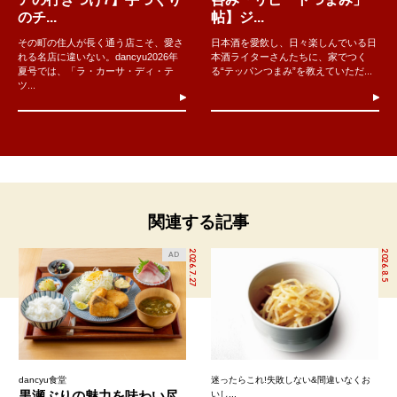
のチ...
帖】ジ...
その町の住人が長く通う店こそ、愛さ
日本酒を愛飲し、日々楽しんでいる日
れる名店に違いない。dancyu2026年
本酒ライターさんたちに、家でつく
夏号では、「ラ・カーサ・ディ・テ
る“テッパンつまみ”を教えていただ...
ツ...
関連する記事
2026.7.27
2026.8.5
AD
dancyu食堂
迷ったらこれ!失敗しない&間違いなくお
黒瀬ぶりの魅力を味わい尽
いし...