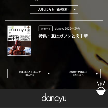
入部はこちら（登録無料）
dancyu2026年夏号
最新号！
特集：夏はガツンと肉中華
PRESIDENT Storeで
雑誌の予約購読は
購入する
こちらから