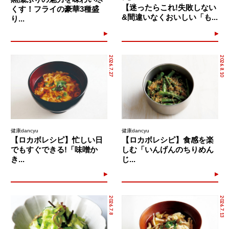
【迷ったらこれ!失敗しない
くす！フライの豪華3種盛
&間違いなくおいしい「も...
り...
2026.7.27
2026.8.10
健康dancyu
健康dancyu
【ロカボレシピ】忙しい日
【ロカボレシピ】食感を楽
でもすぐできる!「味噌か
しむ「いんげんのちりめん
き...
じ...
2026.7.8
2026.7.13