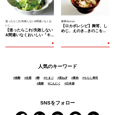
迷ったらこれ!失敗しない&間違いなくお
健康dancyu
【ロカボレシピ】舞茸、し
いし...
【迷ったらこれ!失敗しない
めじ、えのき...きのこを...
&間違いなくおいしい「キ...
人気のキーワード
#
焼酎
#
生姜
#
酢
#
たまご
#
長ねぎ
#
豚肉
#
ちらし寿司
#
黒酢
#
にんにく
#
日本酒
SNSをフォロー