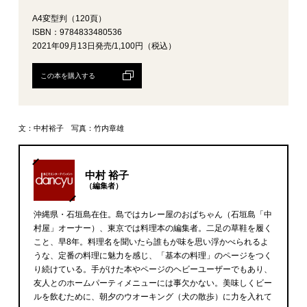
A4変型判（120頁）
ISBN：9784833480536
2021年09月13日発売/1,100円（税込）
この本を購入する
文：中村裕子 写真：竹内章雄
中村 裕子
（編集者）
沖縄県・石垣島在住。島ではカレー屋のおばちゃん（石垣島「中
村屋」オーナー）、東京では料理本の編集者。二足の草鞋を履く
こと、早8年。料理名を聞いたら誰もが味を思い浮かべられるよ
うな、定番の料理に魅力を感じ、「基本の料理」のページをつく
り続けている。手がけた本やページのヘビーユーザーでもあり、
友人とのホームパーティメニューには事欠かない。美味しくビー
ルを飲むために、朝夕のウオーキング（犬の散歩）に力を入れて