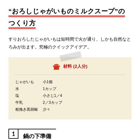
“おろしじゃがいものミルクスープ”の
つくり方
すりおろしたじゃがいもは短時間で火が通り、しかも自然なと
ろみが出ます。究極のクイックアイデア。
材料 (
2人分
)
じゃがいも
小1個
水
1カップ
塩
小さじ1／4
牛乳
2／3カップ
粗挽き黒胡椒
少々
1
鍋の下準備