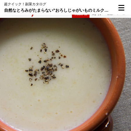
超クイック！副菜カタログ
自然なとろみがたまらない"おろしじゃがいものミルクスープ"
検索
メニュー
倶楽部入会
ログイン