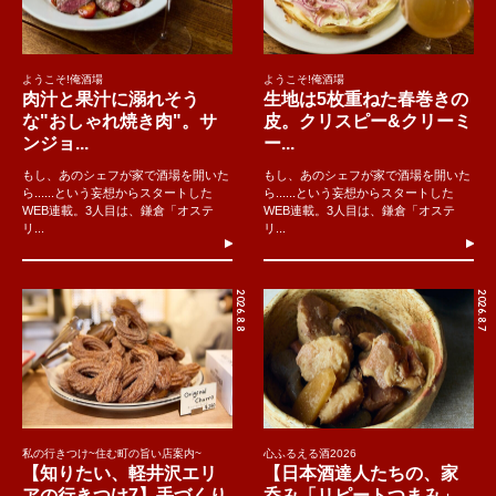
ようこそ!俺酒場
ようこそ!俺酒場
肉汁と果汁に溺れそう
生地は5枚重ねた春巻きの
な"おしゃれ焼き肉"。サ
皮。クリスピー&クリーミ
ンジョ...
ー...
もし、あのシェフが家で酒場を開いた
もし、あのシェフが家で酒場を開いた
ら......という妄想からスタートした
ら......という妄想からスタートした
WEB連載。3人目は、鎌倉「オステ
WEB連載。3人目は、鎌倉「オステ
リ...
リ...
2026.8.8
2026.8.7
私の行きつけ~住む町の旨い店案内~
心ふるえる酒2026
【知りたい、軽井沢エリ
【日本酒達人たちの、家
アの行きつけ7】手づくり
呑み「リピートつまみ」