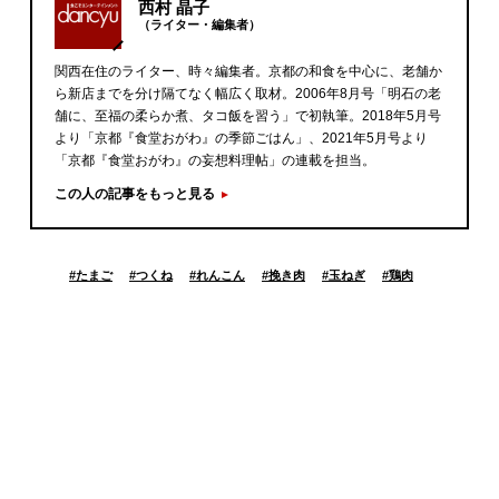
西村 晶子
（ライター・編集者）
関西在住のライター、時々編集者。京都の和食を中心に、老舗か
ら新店までを分け隔てなく幅広く取材。2006年8月号「明石の老
舗に、至福の柔らか煮、タコ飯を習う」で初執筆。2018年5月号
より「京都『食堂おがわ』の季節ごはん」、2021年5月号より
「京都『食堂おがわ』の妄想料理帖」の連載を担当。
この人の記事をもっと見る
#
たまご
#
つくね
#
れんこん
#
挽き肉
#
玉ねぎ
#
鶏肉