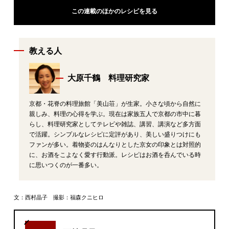
この連載のほかのレシピを見る
教える人
大原千鶴 料理研究家
京都・花脊の料理旅館「美山荘」が生家。小さな頃から自然に
親しみ、料理の心得を学ぶ。現在は家族五人で京都の市中に暮
らし、料理研究家としてテレビや雑誌、講習、講演など多方面
で活躍。シンプルなレシピに定評があり、美しい盛りつけにも
ファンが多い。着物姿のはんなりとした京女の印象とは対照的
に、お酒をこよなく愛す行動派。レシピはお酒を呑んでいる時
に思いつくのが一番多い。
文：西村晶子 撮影：福森クニヒロ