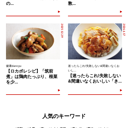
の...
敦...
2025.12.29
2026.6.17
健康dancyu
迷ったらこれ!失敗しない&間違いなくお
【ロカボレシピ】「筑前
いし...
【迷ったらこれ!失敗しない
煮」は鶏肉たっぷり、根菜
&間違いなくおいしい「き...
を少...
人気のキーワード