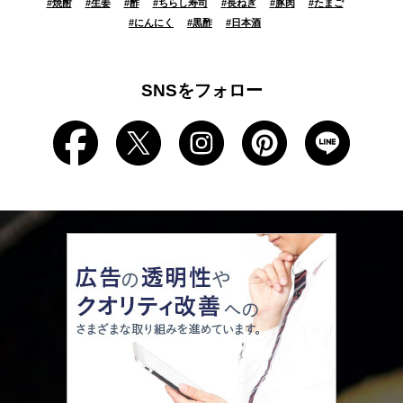
#
焼酎
#
生姜
#
酢
#
ちらし寿司
#
長ねぎ
#
豚肉
#
たまご
#
にんにく
#
黒酢
#
日本酒
SNSをフォロー