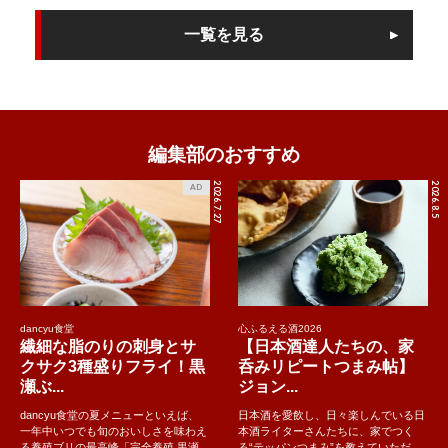
一覧を見る
編集部のおすすめ
2026.7.27
2026.8.5
AD
dancyu食堂
心ふるえる酒2026
繊細な脂のりの刺身とサ
【日本酒達人たちの、家
クサク3種盛りフライ！黒
呑みリピートつまみ帖】
瀬ぶ...
ジョン...
dancyu食堂の夏メニューといえば、
日本酒を愛飲し、日々楽しんでいる日
一年中いつでも旬のおいしさを味わえ
本酒ライターさんたちに、家でつく
る養殖ブリの最高峰「完全養殖 黒瀬
る“テッパンつまみ”を教えていただ...