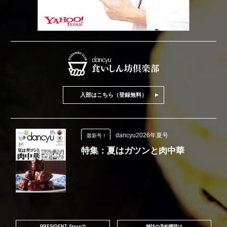
入部はこちら（登録無料）
dancyu2026年夏号
最新号！
特集：夏はガツンと肉中華
PRESIDENT Storeで
雑誌の予約購読は