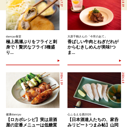
2026.7.27
2025.8.19
dancyu食堂
大原千鶴さんの「今宵のあて」
極上黒瀬ぶりをフライと刺
香ばしい牛肉とねぎだれが
身で！贅沢なフライ3種盛
からむきしめんが美味!つ
り...
ま...
2026.1.19
2026.6.8
健康dancyu
心ふるえる酒2026
【ロカボレシピ】実は居酒
【日本酒達人たちの、家呑
屋の定番メニューは低糖質
みリピートつまみ帖】山同