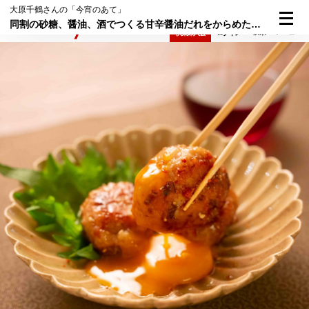
大原千鶴さんの「今宵のあて」
同割の砂糖、醤油、酒でつくる甘辛醤油だれをからめた「れんこん入り鶏つくね」
検索
メニュー
倶楽部入会
ログイン