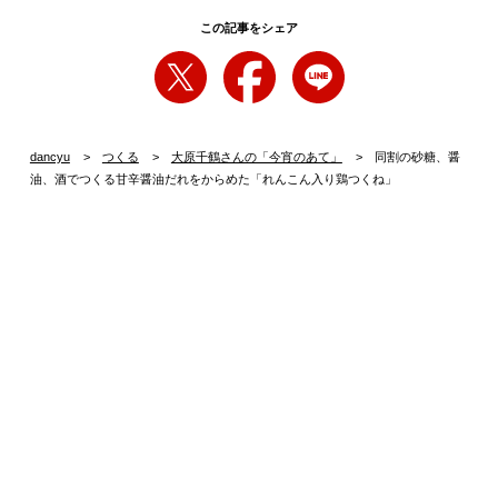
この記事をシェア
dancyu
つくる
大原千鶴さんの「今宵のあて」
同割の砂糖、醤
油、酒でつくる甘辛醤油だれをからめた「れんこん入り鶏つくね」