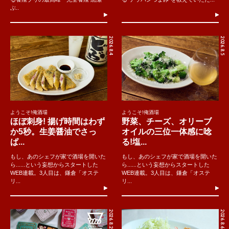
ぶ..
2026.8.4
2026.8.5
ようこそ!俺酒場
ようこそ!俺酒場
ほぼ刺身! 揚げ時間はわず
野菜、チーズ、オリーブ
か5秒。生姜醤油でさっ
オイルの三位一体感に唸
ぱ...
る!塩...
もし、あのシェフが家で酒場を開いた
もし、あのシェフが家で酒場を開いた
ら......という妄想からスタートした
ら......という妄想からスタートした
WEB連載。3人目は、鎌倉「オステ
WEB連載。3人目は、鎌倉「オステ
リ...
リ...
2026.8.2
2026.8.6