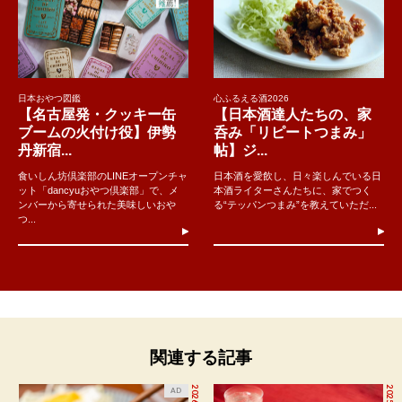
日本おやつ図鑑
心ふるえる酒2026
【名古屋発・クッキー缶
【日本酒達人たちの、家
ブームの火付け役】伊勢
呑み「リピートつまみ」
丹新宿...
帖】ジ...
食いしん坊倶楽部のLINEオープンチャ
日本酒を愛飲し、日々楽しんでいる日
ット「dancyuおやつ倶楽部」で、メ
本酒ライターさんたちに、家でつく
ンバーから寄せられた美味しいおや
る“テッパンつまみ”を教えていただ...
つ...
関連する記事
AD