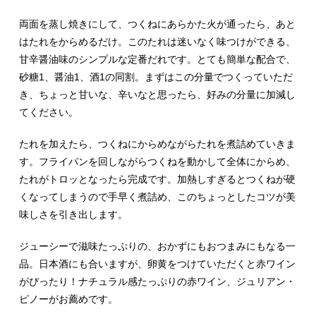
両面を蒸し焼きにして、つくねにあらかた火が通ったら、あと
はたれをからめるだけ。このたれは迷いなく味つけができる、
甘辛醤油味のシンプルな定番だれです。とても簡単な配合で、
砂糖1、醤油1、酒1の同割。まずはこの分量でつくっていただ
き、ちょっと甘いな、辛いなと思ったら、好みの分量に加減し
てください。
たれを加えたら、つくねにからめながらたれを煮詰めていきま
す。フライパンを回しながらつくねを動かして全体にからめ、
たれがトロッとなったら完成です。加熱しすぎるとつくねが硬
くなってしまうので手早く煮詰め、このちょっとしたコツが美
味しさを引き出します。
ジューシーで滋味たっぷりの、おかずにもおつまみにもなる一
品。日本酒にも合いますが、卵黄をつけていただくと赤ワイン
がぴったり！ナチュラル感たっぷりの赤ワイン、ジュリアン・
ピノーがお薦めです。