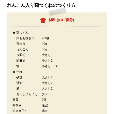
れんこん入り鶏つくねのつくり方
材料 (
約10個分
)
★ 鶏つくね
・ 鶏もも挽き肉
200g
・ 玉ねぎ
40g
・ れんこん
60g
・ 片栗粉
大さじ1
・ 胡麻油
小さじ2
・ 塩
小さじ1／4
★ たれ
・ 砂糖
大さじ2
・ 醤油
大さじ2
・ 酒
大さじ2
・ おろしにんにく
少々
卵黄
2個
白胡麻
適宜
粉唐辛子*
適宜