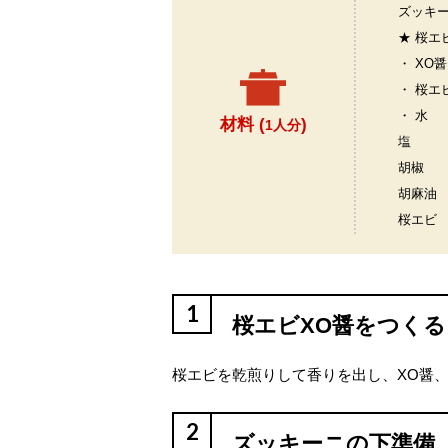
ズッキ
★ 桜エ
・ XO醤
・ 桜エ
・ 水
材料 (
)
1人分
塩
胡椒
胡麻油
桜エビ
1
桜エビXO醤をつくる
桜エビを乾煎りして香りを出し、XO醤
2
ズッキーニの下準備