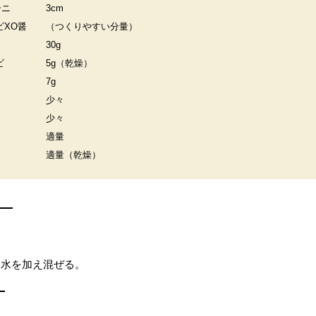
ーニ
3cm
ビXO醤
（つくりやすい分量）
30g
ビ
5g（乾燥）
7g
少々
少々
適量
適量（乾燥）
、水を加え混ぜる。