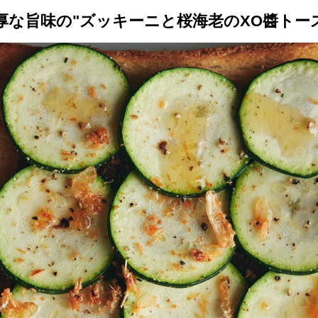
厚な旨味の"ズッキーニと桜海老のXO醬トー
トップ
プロが教えるレシピ
厳選！店探し
食のストーリー