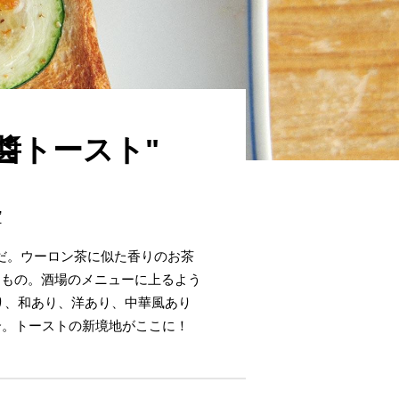
醬トースト"
”
だ。ウーロン茶に似た香りのお茶
るもの。酒場のメニューに上るよう
り、和あり、洋あり、中華風あり
介。トーストの新境地がここに！