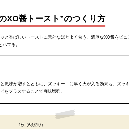
のXO醤トースト”のつくり方
リッと香ばしいトーストに意外なほどよく合う。濃厚なXO醤をピュ
とハマる。
りと風味が増すとともに、ズッキーニに早く火が入る効果も。ズッ
エビをプラスすることで旨味増強。
1枚（6枚切り）