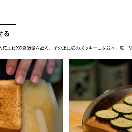
せる
の桜エビXO醤適量をぬる。その上に②のズッキーニを並べ、塩、