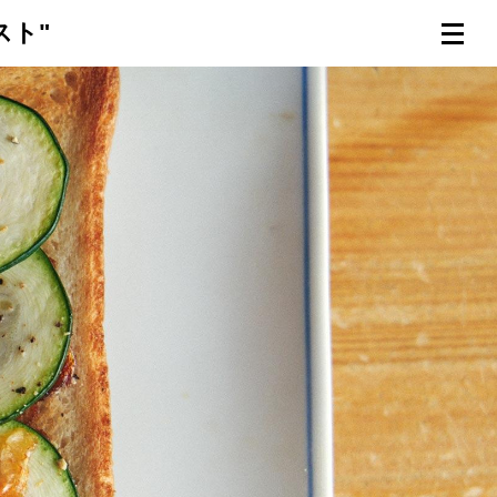
スト"
連載一覧
倶楽部入会
（無料）
ログイン
検索
メニュー