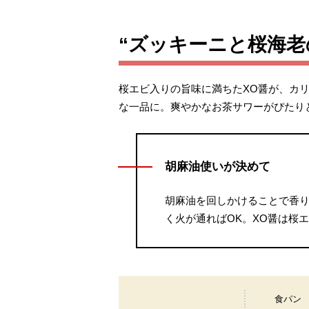
“ズッキーニと桜海老
桜エビ入りの旨味に満ちたXO醤が、カ
な一品に。爽やかなお茶サワーがぴたり
胡麻油使いが決めて
胡麻油を回しかけることで香
く火が通ればOK。XO醤は桜
食パン