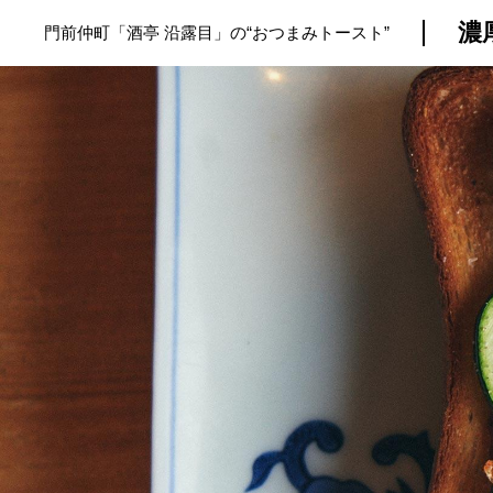
濃
門前仲町「酒亭 沿露目」の“おつまみトースト”