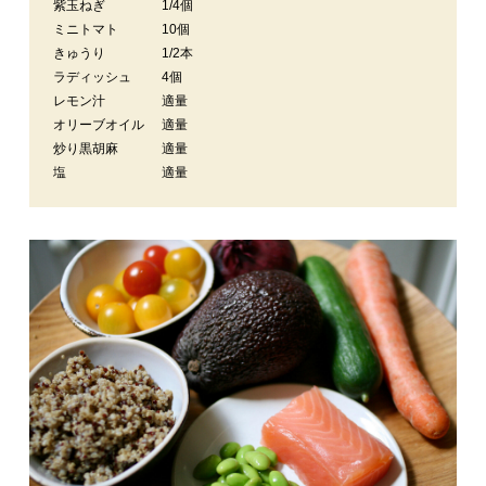
紫玉ねぎ
1/4個
ミニトマト
10個
きゅうり
1/2本
ラディッシュ
4個
レモン汁
適量
オリーブオイル
適量
炒り黒胡麻
適量
塩
適量