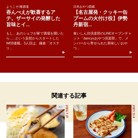
ようこそ!俺酒場
日本おやつ図鑑
吞んべえが歓喜するア
【名古屋発・クッキー缶
テ。ザーサイの発酵した
ブームの火付け役】伊勢
旨味とイ...
丹新宿...
もし、あのシェフが家で酒場を開いた
食いしん坊倶楽部のLINEオープンチャ
ら......という妄想からスタートした
ット「dancyuおやつ倶楽部」で、メ
WEB連載。3人目は、鎌倉「オステ
ンバーから寄せられた美味しいおや
リ...
つ...
関連する記事
2026.7.27
2025.11.4
AD