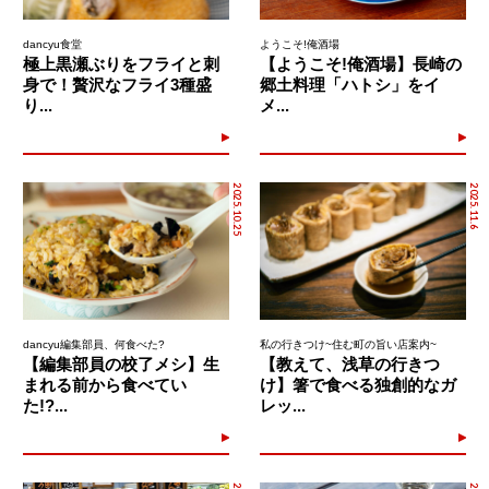
dancyu食堂
ようこそ!俺酒場
極上黒瀬ぶりをフライと刺
【ようこそ!俺酒場】長崎の
身で！贅沢なフライ3種盛
郷土料理「ハトシ」をイ
り...
メ...
2025.10.25
2025.11.6
dancyu編集部員、何食べた?
私の行きつけ~住む町の旨い店案内~
【編集部員の校了メシ】生
【教えて、浅草の行きつ
まれる前から食べてい
け】箸で食べる独創的なガ
た!?...
レッ...