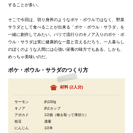
することが多い。
そこで今回は、切り身丼のようなポケ・ボウルではなく、野菜
サラダとして食べることが出来る「ポケ・ボウル・サラダ」を
一緒に創作してみたい。パリで流行りのキノア入りのポケ・ボ
ウル・サラダは実に健康的な一皿と言えるだろう。一人暮らし
のぼくのような人間には心強い栄養の味方でもある。しかも、
めっちゃ美味いのだ。
ポケ・ボウル・サラダのつくり方
材料 (
2人分
)
サーモン
約100g
キノア
約1カップ
アボカド
1/2個（種を取って薄切り）
枝豆
適量
にんじん
1/2本