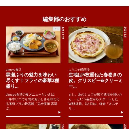
編集部のおすすめ
2026.7.27
2026.8.8
AD
dancyu食堂
ようこそ!俺酒場
黒瀬ぶりの魅力を味わい
生地は5枚重ねた春巻きの
尽くす！フライの豪華3種
皮。クリスピー&クリーミ
盛り...
ー...
dancyu食堂の夏メニューといえば、
もし、あのシェフが家で酒場を開いた
一年中いつでも旬のおいしさを味わえ
ら......という妄想からスタートした
る養殖ブリの最高峰「完全養殖 黒瀬
WEB連載。3人目は、鎌倉「オステ
ぶ..
リ...