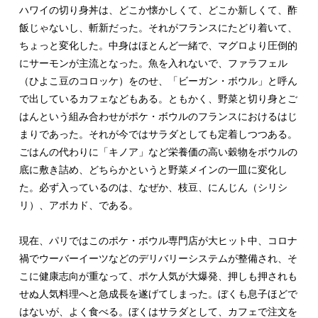
ハワイの切り身丼は、どこか懐かしくて、どこか新しくて、酢
飯じゃないし、斬新だった。それがフランスにたどり着いて、
ちょっと変化した。中身はほとんど一緒で、マグロより圧倒的
にサーモンが主流となった。魚を入れないで、ファラフェル
（ひよこ豆のコロッケ）をのせ、「ビーガン・ボウル」と呼ん
で出しているカフェなどもある。ともかく、野菜と切り身とご
はんという組み合わせがポケ・ボウルのフランスにおけるはじ
まりであった。それが今ではサラダとしても定着しつつある。
ごはんの代わりに「キノア」など栄養価の高い穀物をボウルの
底に敷き詰め、どちらかというと野菜メインの一皿に変化し
た。必ず入っているのは、なぜか、枝豆、にんじん（シリシ
リ）、アボカド、である。
現在、パリではこのポケ・ボウル専門店が大ヒット中、コロナ
禍でウーバーイーツなどのデリバリーシステムが整備され、そ
こに健康志向が重なって、ポケ人気が大爆発、押しも押されも
せぬ人気料理へと急成長を遂げてしまった。ぼくも息子ほどで
はないが、よく食べる。ぼくはサラダとして、カフェで注文を