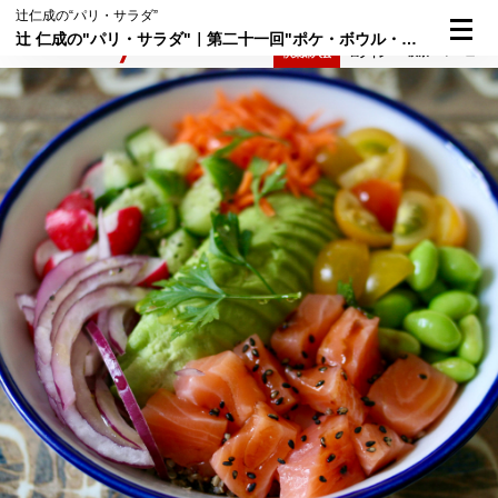
辻仁成の“パリ・サラダ”
辻 仁成の"パリ・サラダ"｜第二十一回"ポケ・ボウル・サラダ"
検索
メニュー
倶楽部入会
ログイン