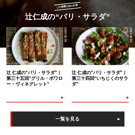
この連載の他の記事
辻仁成の“パリ・サラダ”
2024.02.04
2023.09.30
辻 仁成の"パリ・サラダ"｜
辻 仁成の"パリ・サラダ"｜
第三十五回"グリル・ポワロ
第三十四回"いちじくのサラ
ー・ヴィネグレット"
ダ"
一覧を見る