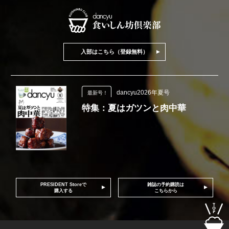
入部はこちら（登録無料）
dancyu2026年夏号
最新号！
特集：夏はガツンと肉中華
PRESIDENT Storeで
雑誌の予約購読は
購入する
こちらから