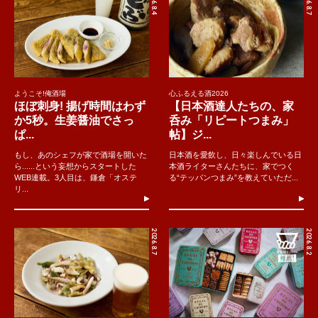
2026.8.4
2026.8.7
ようこそ!俺酒場
心ふるえる酒2026
ほぼ刺身! 揚げ時間はわず
【日本酒達人たちの、家
か5秒。生姜醤油でさっ
呑み「リピートつまみ」
ぱ...
帖】ジ...
もし、あのシェフが家で酒場を開いた
日本酒を愛飲し、日々楽しんでいる日
ら......という妄想からスタートした
本酒ライターさんたちに、家でつく
WEB連載。3人目は、鎌倉「オステ
る“テッパンつまみ”を教えていただ...
リ...
2026.8.7
2026.8.2