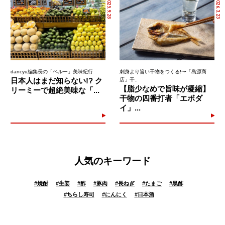
2025.9.28
2026.3.23
dancyu編集長の「ペルー」美味紀行
刺身より旨い干物をつくる!〜「島源商
日本人はまだ知らない!? ク
店」干..
【脂少なめで旨味が凝縮】
リーミーで超絶美味な「...
干物の四番打者「エボダ
イ」...
人気のキーワード
#
焼酎
#
生姜
#
酢
#
豚肉
#
長ねぎ
#
たまご
#
黒酢
#
ちらし寿司
#
にんにく
#
日本酒