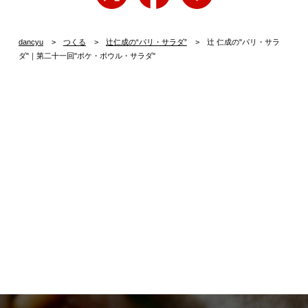
dancyu
つくる
辻仁成の“パリ・サラダ”
辻 仁成の"パリ・サラ
ダ"｜第二十一回"ポケ・ボウル・サラダ"