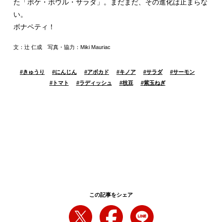
た「ポケ・ボウル・サラダ」。まだまだ、その進化は止まらな
い。
ボナペティ！
文：辻 仁成 写真・協力：Miki Mauriac
#
きゅうり
#
にんじん
#
アボカド
#
キノア
#
サラダ
#
サーモン
#
トマト
#
ラディッシュ
#
枝豆
#
紫玉ねぎ
この記事をシェア