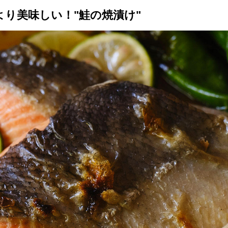
り美味しい！"鮭の焼漬け"
トップ
プロが教えるレシピ
厳選！店探し
食のストーリー