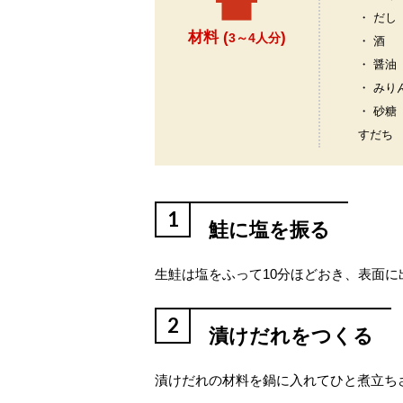
・ だし
材料 (
)
3～4人分
・ 酒
・ 醤油
・ みり
・ 砂糖
すだち
1
鮭に塩を振る
生鮭は塩をふって10分ほどおき、表面
2
漬けだれをつくる
漬けだれの材料を鍋に入れてひと煮立ち