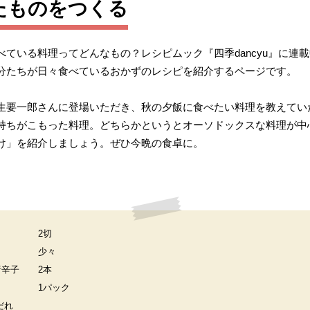
たものをつくる
ている料理ってどんなもの？レシピムック『四季dancyu』に連
分たちが日々食べているおかずのレシピを紹介するページです。
生要一郎さんに登場いただき、秋の夕飯に食べたい料理を教えてい
持ちがこもった料理。どちらかというとオーソドックスな料理が中
け」を紹介しましょう。ぜひ今晩の食卓に。
2切
少々
唐辛子
2本
1パック
だれ