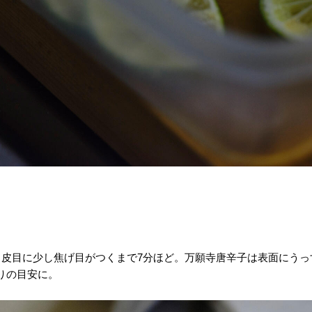
、皮目に少し焦げ目がつくまで7分ほど。万願寺唐辛子は表面にう
りの目安に。