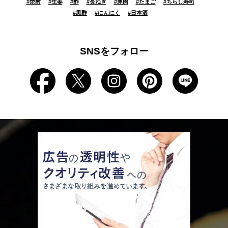
#
焼酎
#
生姜
#
酢
#
長ねぎ
#
豚肉
#
たまご
#
ちらし寿司
#
黒酢
#
にんにく
#
日本酒
SNSをフォロー