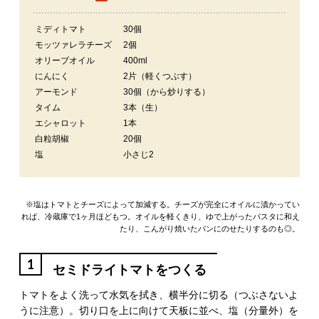
ミディトマト
30個
モッツァレラチーズ
2個
オリーブオイル
400ml
にんにく
2片（軽くつぶす）
アーモンド
30個（から炒りする）
タイム
3本（生）
エシャロット
1本
白粒胡椒
20個
塩
小さじ2
※塩はトマトとチーズによって加減する。チーズが完全にオイルに漬かってい
れば、冷蔵庫で1ヶ月ほどもつ。オイルを軽くきり、ゆで上がったパスタに和え
たり、こんがり焼いたパンにのせたりするのも◎。
1
セミドライトマトをつくる
トマトをよく洗って水気を拭き、横半分に切る（つぶさないよ
うに注意）。切り口を上に向けて天板に並べ、塩（分量外）を