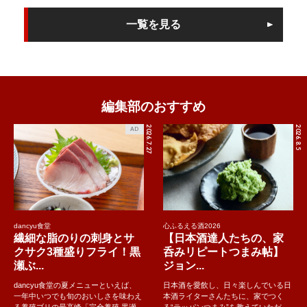
一覧を見る
編集部のおすすめ
2026.7.27
2026.8.5
AD
dancyu食堂
心ふるえる酒2026
繊細な脂のりの刺身とサ
【日本酒達人たちの、家
クサク3種盛りフライ！黒
呑みリピートつまみ帖】
瀬ぶ...
ジョン...
dancyu食堂の夏メニューといえば、
日本酒を愛飲し、日々楽しんでいる日
一年中いつでも旬のおいしさを味わえ
本酒ライターさんたちに、家でつく
る養殖ブリの最高峰「完全養殖 黒瀬
る“テッパンつまみ”を教えていただ...