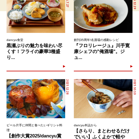
2026.7.27
2025.12.29
dancyu食堂
創刊35周年!名酒場の感動レシピ
黒瀬ぶりの魅力を味わい尽
『フロリレージュ』川手寛
くす！フライの豪華3種盛
康シェフの"俺酒場"。ジ
り...
ュ...
2025.12.28
2025.10.10
ビール片手に仲間と食べたいギリシャ料
dancyu本誌から
【さらり、まとわせるだけ
理
【創作大賞2025/dancyu賞
でいい】ふくよかで軽や