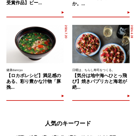
受賞作品】ビー...
か。...
2026.7.20
2026.6.28
健康dancyu
日曜は、ちらし寿司をつくる。
【ロカボレシピ】満足感の
【気分は地中海へひとっ飛
ある、彩り豊かな汁物「豚
び】焼きパプリカと海老が
挽...
絶...
人気のキーワード