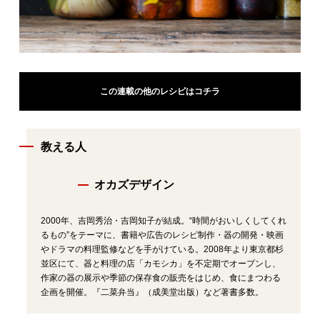
この連載の他のレシピはコチラ
教える人
オカズデザイン
2000年、吉岡秀治・吉岡知子が結成。“時間がおいしくしてくれ
るもの”をテーマに、書籍や広告のレシピ制作・器の開発・映画
やドラマの料理監修などを手がけている。2008年より東京都杉
並区にて、器と料理の店「カモシカ」を不定期でオープンし、
作家の器の展示や季節の保存食の販売をはじめ、食にまつわる
企画を開催。『二菜弁当』（成美堂出版）など著書多数。