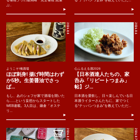
ぶ..
2026.8.4
2026.8.6
ようこそ!俺酒場
心ふるえる酒2026
ほぼ刺身! 揚げ時間はわず
【日本酒達人たちの、家
か5秒。生姜醤油でさっ
呑み「リピートつまみ」
ぱ...
帖】ジ...
もし、あのシェフが家で酒場を開いた
日本酒を愛飲し、日々楽しんでいる日
ら......という妄想からスタートした
本酒ライターさんたちに、家でつく
WEB連載。3人目は、鎌倉「オステ
る“テッパンつまみ”を教えていただ...
リ...
2026.8.2
2026.8.7