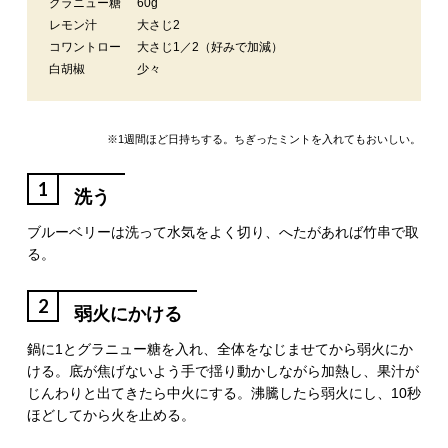
グラニュー糖
60g
レモン汁
大さじ2
コワントロー
大さじ1／2（好みで加減）
白胡椒
少々
※1週間ほど日持ちする。ちぎったミントを入れてもおいしい。
1
洗う
ブルーベリーは洗って水気をよく切り、へたがあれば竹串で取
る。
2
弱火にかける
鍋に1とグラニュー糖を入れ、全体をなじませてから弱火にか
ける。底が焦げないよう手で揺り動かしながら加熱し、果汁が
じんわりと出てきたら中火にする。沸騰したら弱火にし、10秒
ほどしてから火を止める。