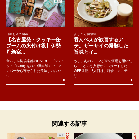
日本おやつ図鑑
ようこそ!俺酒場
【名古屋発・クッキー缶
吞んべえが歓喜するア
ブームの火付け役】伊勢
テ。ザーサイの発酵した
丹新宿...
旨味とイ...
食いしん坊倶楽部のLINEオープンチャ
もし、あのシェフが家で酒場を開いた
ット「dancyuおやつ倶楽部」で、メ
ら......という妄想からスタートした
ンバーから寄せられた美味しいおや
WEB連載。3人目は、鎌倉「オステ
つ...
リ...
関連する記事
AD