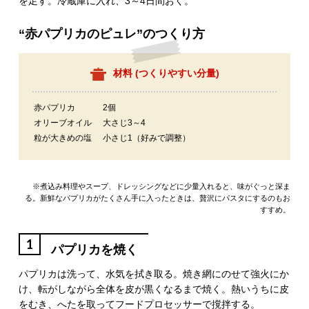
を足す。冷蔵庫に入れ、3～4日間おく。
“赤パプリカのピュレ”のつくり方
材料 (
つくりやすい分量
)
赤パプリカ
2個
オリーブオイル
大さじ3～4
粒が大きめの塩
小さじ1（好みで調整）
※煮込み料理やスープ、ドレッシングなどに少量入れると、味がぐっと深ま
る。新鮮なパプリカがたくさん手に入ったときは、贅沢にパスタにするのもお
すすめ。
1
パプリカを焼く
パプリカは洗って、水気を拭き取る。焼き網にのせて強火にか
け、転がしながら全体を皮が黒くなるまで焼く。熱いうちに皮
をむき、へたを取ってフードプロセッサーで撹拌する。