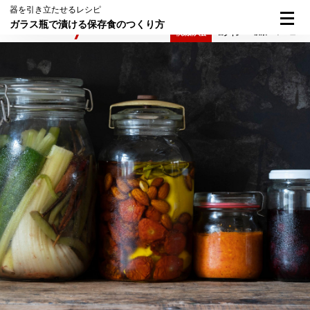
器を引き立たせるレシピ
ガラス瓶で漬ける保存食のつくり方
検索
メニュー
倶楽部入会
ログイン