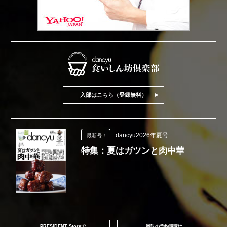
入部はこちら（登録無料）
dancyu2026年夏号
最新号！
特集：夏はガツンと肉中華
PRESIDENT Storeで
雑誌の予約購読は