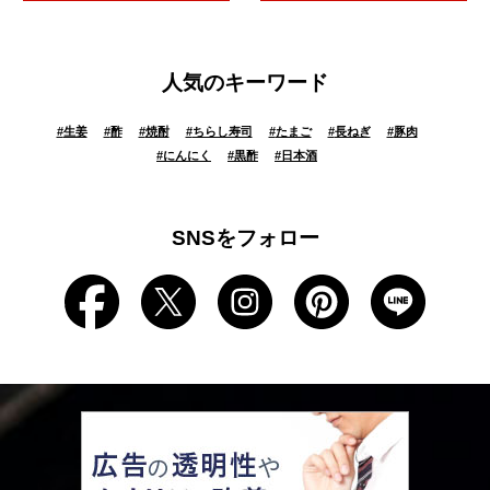
人気のキーワード
#
生姜
#
酢
#
焼酎
#
ちらし寿司
#
たまご
#
長ねぎ
#
豚肉
#
にんにく
#
黒酢
#
日本酒
SNSをフォロー