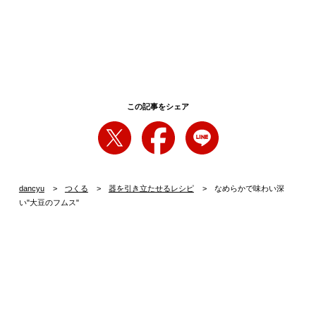
この記事をシェア
dancyu
つくる
器を引き立たせるレシピ
なめらかで味わい深
い"大豆のフムス"