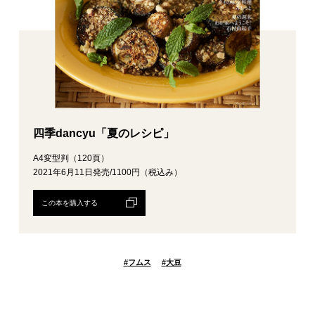
四季dancyu「夏のレシピ」
A4変型判（120頁）
2021年6月11日発売/1100円（税込み）
この本を購入する
#
フムス
#
大豆