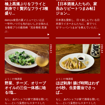
極上黒瀬ぶりをフライと
【日本酒達人たちの、家
刺身で！贅沢なフライ3種
呑みリピートつまみ帖】
盛り...
ジョン...
dancyu食堂の夏メニューといえば、
日本酒を愛飲し、日々楽しんでいる日
一年中いつでも旬のおいしさを味わえ
本酒ライターさんたちに、家でつく
る養殖ブリの最高峰「完全養殖 黒瀬
る“テッパンつまみ”を教えていただ...
ぶ..
2026.8.5
2026.8.4
ようこそ!俺酒場
ようこそ!俺酒場
野菜、チーズ、オリーブ
ほぼ刺身! 揚げ時間はわず
オイルの三位一体感に唸
か5秒。生姜醤油でさっ
る!塩...
ぱ...
もし、あのシェフが家で酒場を開いた
もし、あのシェフが家で酒場を開いた
ら......という妄想からスタートした
ら......という妄想からスタートした