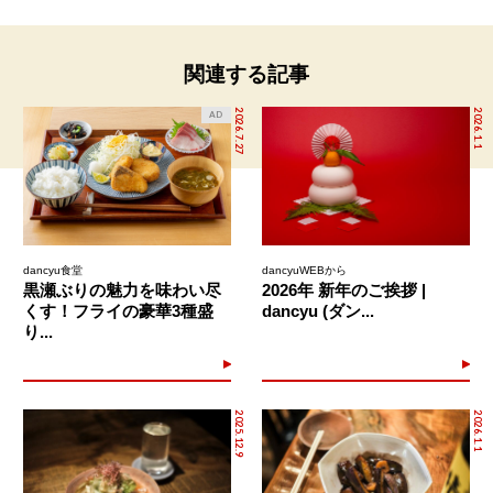
関連する記事
2026.7.27
2026.1.1
AD
dancyu食堂
dancyuWEBから
黒瀬ぶりの魅力を味わい尽
2026年 新年のご挨拶 |
くす！フライの豪華3種盛
dancyu (ダン...
り...
2025.12.9
2026.1.1