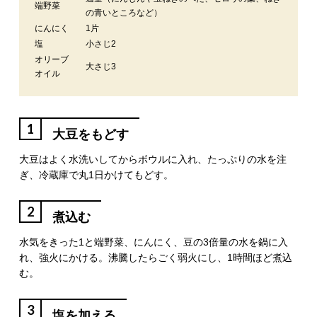
端野菜
の青いところなど）
にんにく
1片
塩
小さじ2
オリーブ
大さじ3
オイル
1
大豆をもどす
大豆はよく水洗いしてからボウルに入れ、たっぷりの水を注
ぎ、冷蔵庫で丸1日かけてもどす。
2
煮込む
水気をきった1と端野菜、にんにく、豆の3倍量の水を鍋に入
れ、強火にかける。沸騰したらごく弱火にし、1時間ほど煮込
む。
3
塩を加える