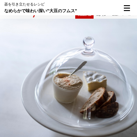
器を引き立たせるレシピ
なめらかで味わい深い"大豆のフムス"
検索
メニュー
倶楽部入会
ログイン