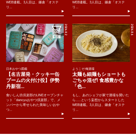
WEB連載。3人目は、鎌倉「オステ
WEB連載。3人目は、鎌倉「オステ
リ...
リ...
2026.8.2
2026.8.6
日本おやつ図鑑
ようこそ!俺酒場
【名古屋発・クッキー缶
太麺も細麺もショートも
ブームの火付け役】伊勢
ごちゃ混ぜ! 食感豊かな
丹新宿...
「色...
食いしん坊倶楽部のLINEオープンチャ
もし、あのシェフが家で酒場を開いた
ット「dancyuおやつ倶楽部」で、メ
ら......という妄想からスタートした
ンバーから寄せられた美味しいおや
WEB連載。3人目は、鎌倉「オステ
つ...
リ...