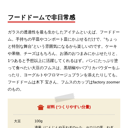
フードドームで非日常感
ガラスの透過性を最も生かしたアイテムといえば、フードドー
ム。手持ちの平皿やコンポート皿にかぶせるだけで、“ちょっ
と特別な舞台”という雰囲気になるから楽しいのです。ケーキ
や果物、チーズはもちろん、お酒のおつまみにかぶせたりと、
1つあると予想以上に活躍してくれるはず。パンにたっぷり塗
って食べたい大豆のフムスは、黒胡椒やパプリカパウダーをふ
ったり、ヨーグルトやフロマージュブランを添えたりしても。
フードドームは木下 宝さん、フムスのカップはfactory zoomer
のもの。
材料 (
つくりやすい分量
)
大豆
100g
適量（にんじんや玉ねぎのへた、セロリの葉、ねぎ