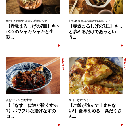
創刊35周年!名酒場の感動レシピ
創刊35周年!名酒場の感動レシピ
【赤坂まるしげの7皿】キャ
【赤坂まるしげの7皿】さっ
ベツのシャキシャキと生
と炒めるだけであっとい
麸...
う...
2026.7.17
2026.6.27
夏はガツンと肉中華
今日、なにつくる?
【「なす」は油が旨くする
【ご飯が進んで止まらな
1】パワフルな揚げなすの
い!】食卓を彩る「具だくさ
コ...
ん...