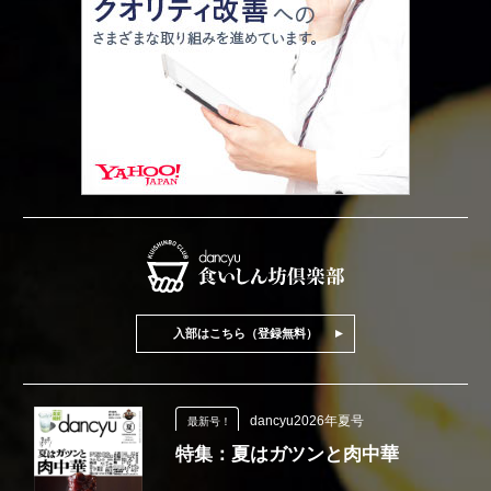
入部はこちら（登録無料）
dancyu2026年夏号
最新号！
特集：夏はガツンと肉中華