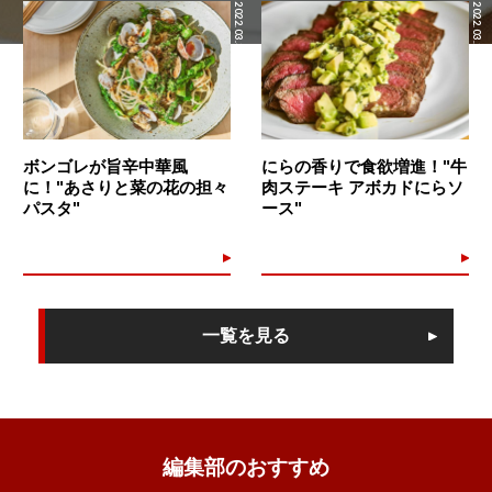
2022.03.30
2022.03.29
ボンゴレが旨辛中華風
にらの香りで食欲増進！"牛
に！"あさりと菜の花の担々
肉ステーキ アボカドにらソ
パスタ"
ース"
一覧を見る
編集部のおすすめ