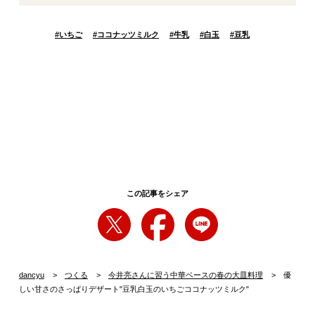
#
いちご
#
ココナッツミルク
#
牛乳
#
白玉
#
豆乳
この記事をシェア
dancyu
つくる
今井亮さんに習う中華ベースの春の大皿料理
優
しい甘さのさっぱりデザート"豆乳白玉のいちごココナッツミルク"