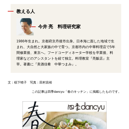
教える人
今井 亮 料理研究家
1986年生まれ。京都府京丹後市出身。日本海に面した地域で生
まれ、大自然と大家族の中で育つ。京都市内の中華料理店で5年
間修業後、東京へ。フードコーディネーター学校を卒業後、料
理家などのアシスタントを経て独立。料理教室『亮飯店』主
宰。著書に『美酒佳肴 中華つまみ』。
文：椙下晴子 写真：田村昌裕
この記事は四季dancyu「春のキッチン」に掲載したものです。