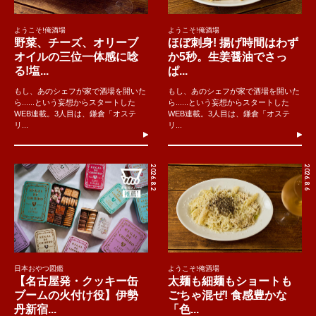
ようこそ!俺酒場
ようこそ!俺酒場
野菜、チーズ、オリーブ
ほぼ刺身! 揚げ時間はわず
オイルの三位一体感に唸
か5秒。生姜醤油でさっ
る!塩...
ぱ...
もし、あのシェフが家で酒場を開いた
もし、あのシェフが家で酒場を開いた
ら......という妄想からスタートした
ら......という妄想からスタートした
WEB連載。3人目は、鎌倉「オステ
WEB連載。3人目は、鎌倉「オステ
リ...
リ...
2026.8.2
2026.8.6
日本おやつ図鑑
ようこそ!俺酒場
【名古屋発・クッキー缶
太麺も細麺もショートも
ブームの火付け役】伊勢
ごちゃ混ぜ! 食感豊かな
丹新宿...
「色...