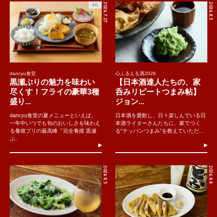
2026.7.27
2026.8.5
AD
dancyu食堂
心ふるえる酒2026
黒瀬ぶりの魅力を味わい
【日本酒達人たちの、家
尽くす！フライの豪華3種
呑みリピートつまみ帖】
盛り...
ジョン...
dancyu食堂の夏メニューといえば、
日本酒を愛飲し、日々楽しんでいる日
一年中いつでも旬のおいしさを味わえ
本酒ライターさんたちに、家でつく
る養殖ブリの最高峰「完全養殖 黒瀬
る“テッパンつまみ”を教えていただ...
ぶ..
2026.8.5
2026.8.4