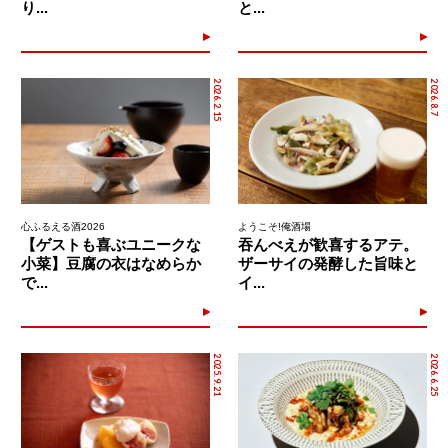
り...
と...
2026.2.15
2026.8.7
心ふるえる酒2026
ようこそ!俺酒場
【ゲストも喜ぶユニークな
吞んべえが歓喜するアテ。
小菜】豆腐の衣はなめらか
ザーサイの発酵した旨味と
で...
イ...
2025.9.21
2026.6.25