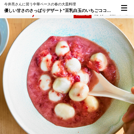
今井亮さんに習う中華ベースの春の大皿料理
優しい甘さのさっぱりデザート"豆乳白玉のいちごココナッツミルク"
検索
メニュー
倶楽部入会
ログイン