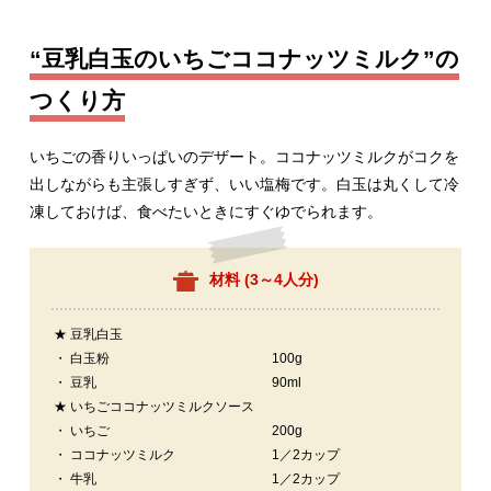
“豆乳白玉のいちごココナッツミルク”の
つくり方
いちごの香りいっぱいのデザート。ココナッツミルクがコクを
出しながらも主張しすぎず、いい塩梅です。白玉は丸くして冷
凍しておけば、食べたいときにすぐゆでられます。
材料 (
3～4人分
)
★ 豆乳白玉
・ 白玉粉
100g
・ 豆乳
90ml
★ いちごココナッツミルクソース
・ いちご
200g
・ ココナッツミルク
1／2カップ
・ 牛乳
1／2カップ