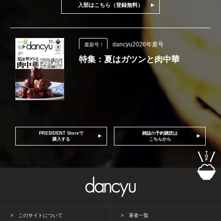
入部はこちら（登録無料）
dancyu2026年夏号
最新号！
特集：夏はガツンと肉中華
PRESIDENT Storeで
雑誌の予約購読は
購入する
こちらから
このサイトについて
著者一覧