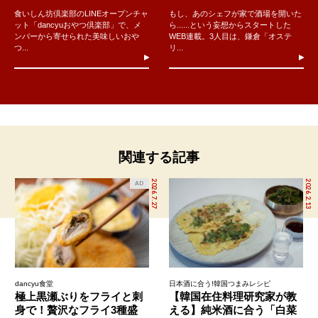
食いしん坊倶楽部のLINEオープンチャ
もし、あのシェフが家で酒場を開いた
ット「dancyuおやつ倶楽部」で、メ
ら......という妄想からスタートした
ンバーから寄せられた美味しいおや
WEB連載。3人目は、鎌倉「オステ
つ...
リ...
関連する記事
2026.7.27
2026.2.13
AD
dancyu食堂
日本酒に合う!韓国つまみレシピ
極上黒瀬ぶりをフライと刺
【韓国在住料理研究家が教
身で！贅沢なフライ3種盛
える】純米酒に合う「白菜