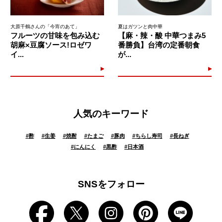
大原千鶴さんの「今宵のあて」
夏はガツンと肉中華
フルーツの甘味を包み込む
【麻・辣・酸 中華つまみ5
胡麻×豆腐ソース!ロゼワ
番勝負】台湾の定番朝食
イ...
が...
人気のキーワード
#
酢
#
生姜
#
焼酎
#
たまご
#
豚肉
#
ちらし寿司
#
長ねぎ
#
にんにく
#
黒酢
#
日本酒
SNSをフォロー