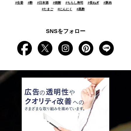
#
生姜
#
酢
#
日本酒
#
焼酎
#
ちらし寿司
#
長ねぎ
#
豚肉
#
たまご
#
にんにく
#
黒酢
SNSをフォロー