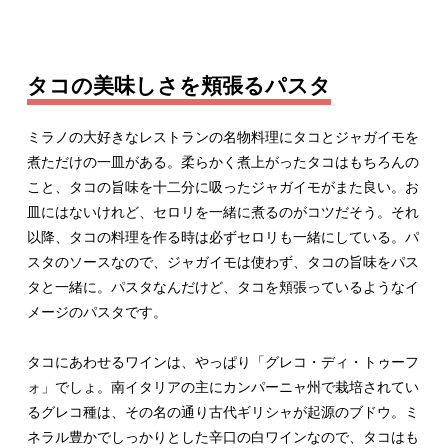
タコの美味しさを頬張るパスタ
ミラノの大好きなレストランの名物料理にタコとジャガイモを
煮ただけの一皿がある。柔らかく煮上がったタコはもちろんの
こと、タコの旨味を十二分に吸ったジャガイモがまた良い。お
皿にはないけれど、セロリを一緒に煮るのがコツだそう。それ
以降、タコの料理を作る時は必ずセロリも一緒にしている。パ
スタのソースなので、ジャガイモは使わず、タコの旨味をパス
タと一緒に。パスタなんだけど、タコを頬張っているようなイ
メージのパスタです。
タコにあわせるワインは、やっぱり「グレコ・ディ・トゥーフ
ォ」でしょ。南イタリアの主にカンパーニャ州で栽培されてい
るグレコ種は、その名の通り古代ギリシャが起源のブドウ。ミ
ネラル豊かでしっかりとした辛口の白ワインなので、タコはも