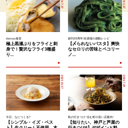
2026.7.27
2026.1.27
dancyu食堂
創刊35周年!名酒場の感動レシピ
極上黒瀬ぶりをフライと刺
【〆られないパスタ】爽快
身で！贅沢なフライ3種盛
なセロリの苦味とペコリー
り...
ノ...
2025.10.17
2026.7.24
今日、なにつくる?
私の行きつけ~住む町の旨い店案内~
【シンプル・イズ・ベス
【知りたい、神戸と芦屋の
ト】生クリーム不使用。本
行きつけ6】デザインと料