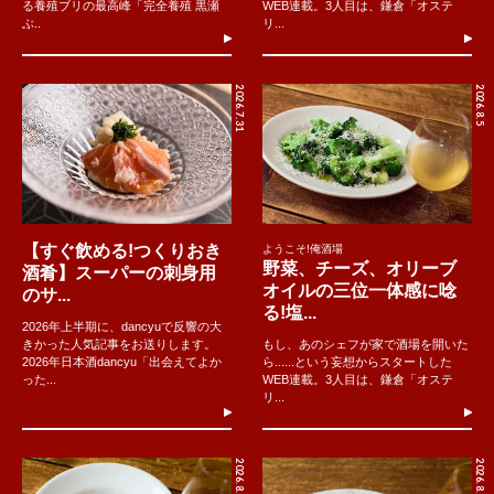
る養殖ブリの最高峰「完全養殖 黒瀬
WEB連載。3人目は、鎌倉「オステ
ぶ..
リ...
2026.7.31
2026.8.5
【すぐ飲める!つくりおき
ようこそ!俺酒場
野菜、チーズ、オリーブ
酒肴】スーパーの刺身用
オイルの三位一体感に唸
のサ...
る!塩...
2026年上半期に、dancyuで反響の大
きかった人気記事をお送りします。
もし、あのシェフが家で酒場を開いた
2026年日本酒dancyu「出会えてよか
ら......という妄想からスタートした
った...
WEB連載。3人目は、鎌倉「オステ
リ...
2026.8.3
2026.8.1