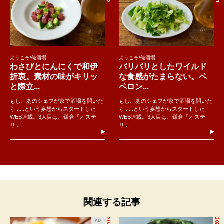
ようこそ!俺酒場
ようこそ!俺酒場
わさびとにんにくで和伊
バリバリとしたワイルド
折衷。素材の味がキリッ
な食感がたまらない。ペ
と際立...
ペロン...
もし、あのシェフが家で酒場を開いた
もし、あのシェフが家で酒場を開いた
ら......という妄想からスタートした
ら......という妄想からスタートした
WEB連載。3人目は、鎌倉「オステ
WEB連載。3人目は、鎌倉「オステ
リ...
リ...
関連する記事
AD