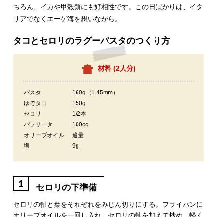
ちろん、イカや甲殻類にも好相性です。この日ばかりは、イタ
リアでなくエーゲ海を想いながら。
タコとセロリのラグーパスタのつくり方
材料 (
2人分
)
パスタ
160g（1.45mm）
ゆでタコ
150g
セロリ
1/2本
パッサータ
100cc
オリーブオイル
適量
塩
9g
1
セロリの下準備
セロリの軸と葉をそれぞれをみじん切りにする。フライパンに
オリーブオイルを一回し入れ、セロリの軸を加えて炒め、軽く