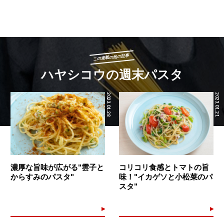
この連載の他の記事
ハヤシコウの週末パスタ
2023.01.28
2023.01.21
濃厚な旨味が広がる"雲子と
コリコリ食感とトマトの旨
からすみのパスタ"
味！"イカゲソと小松菜のパ
スタ"