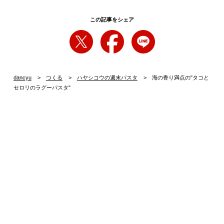
この記事をシェア
dancyu
つくる
ハヤシコウの週末パスタ
海の香り満点の"タコと
セロリのラグーパスタ"