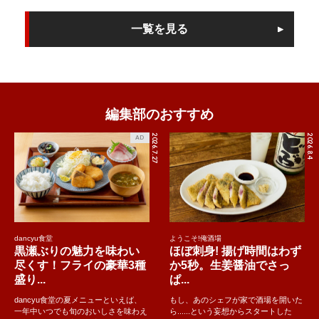
一覧を見る
編集部のおすすめ
2026.7.27
2026.8.4
AD
dancyu食堂
ようこそ!俺酒場
黒瀬ぶりの魅力を味わい
ほぼ刺身! 揚げ時間はわず
尽くす！フライの豪華3種
か5秒。生姜醤油でさっ
盛り...
ぱ...
dancyu食堂の夏メニューといえば、
もし、あのシェフが家で酒場を開いた
一年中いつでも旬のおいしさを味わえ
ら......という妄想からスタートした