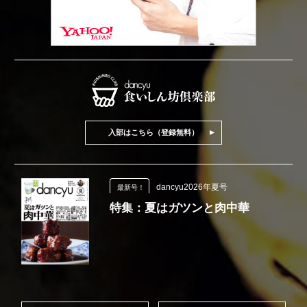
入部はこちら（登録無料）
dancyu2026年夏号
最新号！
特集：夏はガツンと肉中華