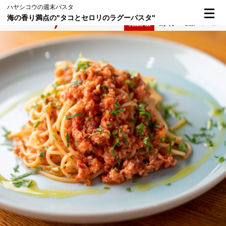
ハヤシコウの週末パスタ
海の香り満点の"タコとセロリのラグーパスタ"
検索
メニュー
倶楽部入会
ログイン