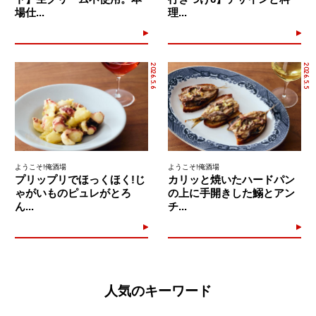
場仕...
理...
2026.5.6
2026.5.5
ようこそ!俺酒場
ようこそ!俺酒場
プリップリでほっくほく!じ
カリッと焼いたハードパン
ゃがいものピュレがとろ
の上に手開きした鰯とアン
ん...
チ...
人気のキーワード