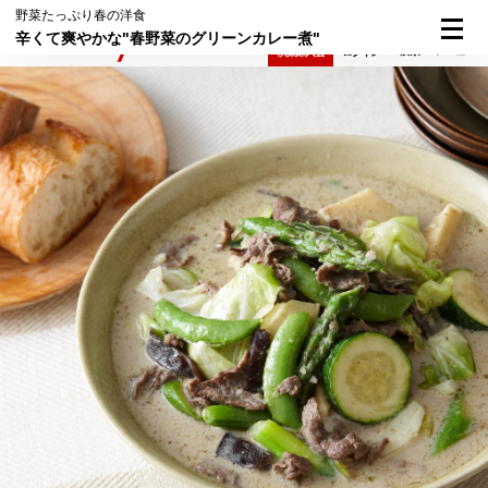
野菜たっぷり春の洋食
辛くて爽やかな"春野菜のグリーンカレー煮"
検索
メニュー
倶楽部入会
ログイン