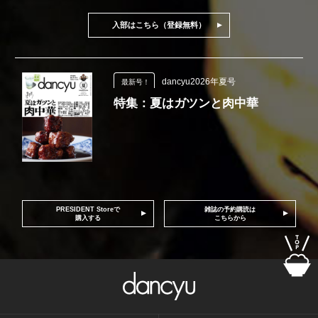
入部はこちら（登録無料）
dancyu2026年夏号
最新号！
特集：夏はガツンと肉中華
PRESIDENT Storeで
雑誌の予約購読は
購入する
こちらから