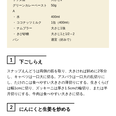
グリーンカレーペースト
50g
A
・ 水
400ml
・ ココナッツミルク
1缶（400ml）
・ ナムプラー
大さじ1強
・ きび砂糖
大さじ1と1/2～2
パン
適宜（好みで）
1
下ごしらえ
スナップえんどうは両側の筋を取り、大きければ斜めに2等分
し、キャベツは一口大に切る。アスパラは一口大の乱切りに
し、たけのこは食べやすい大きさの薄切りにする。生きくらげ
は幅1cmに切り、ズッキーニは厚さ1.5cmの輪切り、または半
月切りにする。牛肉は食べやすい大きさに切る。
2
にんにくと生姜を炒める