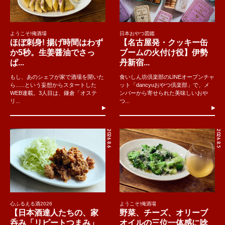
ようこそ!俺酒場
日本おやつ図鑑
ほぼ刺身! 揚げ時間はわず
【名古屋発・クッキー缶
か5秒。生姜醤油でさっ
ブームの火付け役】伊勢
ぱ...
丹新宿...
もし、あのシェフが家で酒場を開いた
食いしん坊倶楽部のLINEオープンチャ
ら......という妄想からスタートした
ット「dancyuおやつ倶楽部」で、メ
WEB連載。3人目は、鎌倉「オステ
ンバーから寄せられた美味しいおや
リ...
つ...
2026.8.6
2026.8.5
心ふるえる酒2026
ようこそ!俺酒場
【日本酒達人たちの、家
野菜、チーズ、オリーブ
呑み「リピートつまみ」
オイルの三位一体感に唸