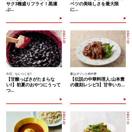
サク3種盛りフライ！黒瀬
ベツの美味しさを最大限
ぶ...
に...
2026.5.25
2026.7.10
今日、なにつくる?
夏はガツンと肉中華
【甘酸っぱさがたまらな
【伝説の中華料理人:山本豊
い!】初夏のおやつにうって
の復刻レシピ3】甘辛いカ...
つ...
2026.4.20
2026.7.11