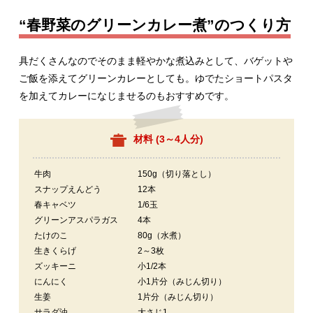
“春野菜のグリーンカレー煮”のつくり方
具だくさんなのでそのまま軽やかな煮込みとして、バゲットや
ご飯を添えてグリーンカレーとしても。ゆでたショートパスタ
を加えてカレーになじませるのもおすすめです。
材料 (
3～4人分
)
牛肉
150g（切り落とし）
スナップえんどう
12本
春キャベツ
1/6玉
グリーンアスパラガス
4本
たけのこ
80g（水煮）
生きくらげ
2～3枚
ズッキーニ
小1/2本
にんにく
小1片分（みじん切り）
生姜
1片分（みじん切り）
サラダ油
大さじ1