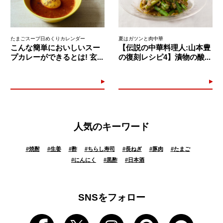
たまごスープ日めくりカレンダー
夏はガツンと肉中華
こんな簡単においしいスー
【伝説の中華料理人:山本豊
プカレーができるとは! 玄...
の復刻レシピ4】漬物の酸...
人気のキーワード
#
焼酎
#
生姜
#
酢
#
ちらし寿司
#
長ねぎ
#
豚肉
#
たまご
#
にんにく
#
黒酢
#
日本酒
SNSをフォロー