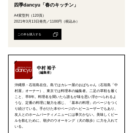
四季dancyu「春のキッチン」
A4変型判（120頁）
2021年3月13日発売／1100円（税込み）
この本を購入する
中村 裕子
（編集者）
沖縄県・石垣島在住。島ではカレー屋のおばちゃん（石垣島「中
村屋」オーナー）、東京では料理本の編集者。二足の草鞋を履く
こと、早8年。料理名を聞いたら誰もが味を思い浮かべられるよ
うな、定番の料理に魅力を感じ、「基本の料理」のページをつく
り続けている。手がけた本やページのヘビーユーザーでもあり、
友人とのホームパーティメニューには事欠かない。美味しくビー
ルを飲むために、朝夕のウオーキング（犬の散歩）に力を入れて
いる。