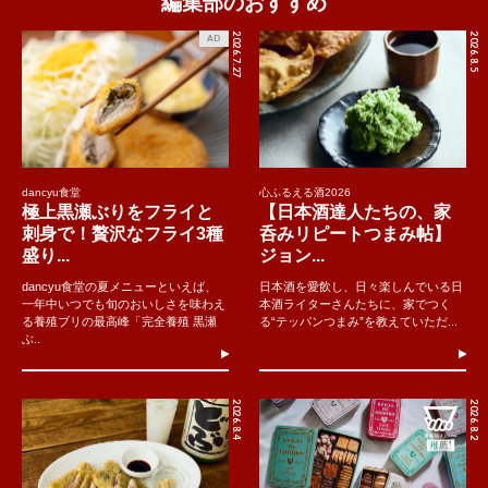
編集部のおすすめ
2026.7.27
2026.8.5
AD
dancyu食堂
心ふるえる酒2026
極上黒瀬ぶりをフライと
【日本酒達人たちの、家
刺身で！贅沢なフライ3種
呑みリピートつまみ帖】
盛り...
ジョン...
dancyu食堂の夏メニューといえば、
日本酒を愛飲し、日々楽しんでいる日
一年中いつでも旬のおいしさを味わえ
本酒ライターさんたちに、家でつく
る養殖ブリの最高峰「完全養殖 黒瀬
る“テッパンつまみ”を教えていただ...
ぶ..
2026.8.4
2026.8.2