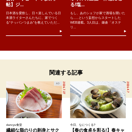
帖】ジ...
る!塩...
日本酒を愛飲し、日々楽しんでいる日
もし、あのシェフが家で酒場を開いた
本酒ライターさんたちに、家でつく
ら......という妄想からスタートした
る“テッパンつまみ”を教えていただ...
WEB連載。3人目は、鎌倉「オステ
リ...
関連する記事
2026.7.27
2026.4.7
AD
dancyu食堂
今日、なにつくる?
繊細な脂のりの刺身とサク
【春の食卓を彩る!】春キャ