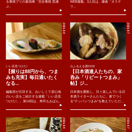
る養殖ブリの最高峰「完全養殖 黒瀬
WEB連載。3人目は、鎌倉「オステ
ぶ..
リ...
2026.8.8
2026.8.7
いい店見つけた!
心ふるえる酒2026
【握りは88円から、つま
【日本酒達人たちの、家
みも充実】毎日通いたく
呑み「リピートつまみ」
なる...
帖】ジ...
編集部が注目する、おいしくて居心地
日本酒を愛飲し、日々楽しんでいる日
のいい店をご紹介する連載「いい店見
本酒ライターさんたちに、家でつく
つけた!」。第14回は、寿司もおばん..
る“テッパンつまみ”を教えていただ...
2026.8.4
2026.8.7