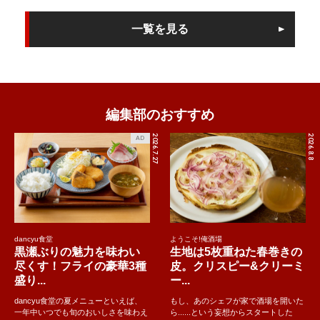
一覧を見る
編集部のおすすめ
2026.7.27
2026.8.8
AD
dancyu食堂
ようこそ!俺酒場
黒瀬ぶりの魅力を味わい
生地は5枚重ねた春巻きの
尽くす！フライの豪華3種
皮。クリスピー&クリーミ
盛り...
ー...
dancyu食堂の夏メニューといえば、
もし、あのシェフが家で酒場を開いた
一年中いつでも旬のおいしさを味わえ
ら......という妄想からスタートした