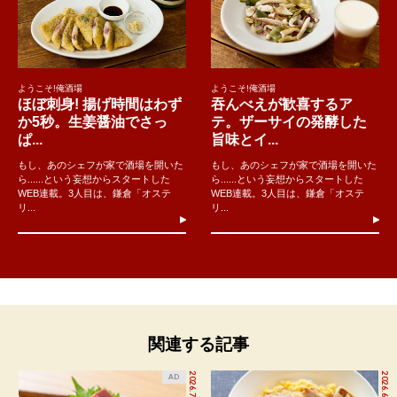
ようこそ!俺酒場
ようこそ!俺酒場
ほぼ刺身! 揚げ時間はわず
吞んべえが歓喜するア
か5秒。生姜醤油でさっ
テ。ザーサイの発酵した
ぱ...
旨味とイ...
もし、あのシェフが家で酒場を開いた
もし、あのシェフが家で酒場を開いた
ら......という妄想からスタートした
ら......という妄想からスタートした
WEB連載。3人目は、鎌倉「オステ
WEB連載。3人目は、鎌倉「オステ
リ...
リ...
関連する記事
2026.7.27
2026.6.17
AD