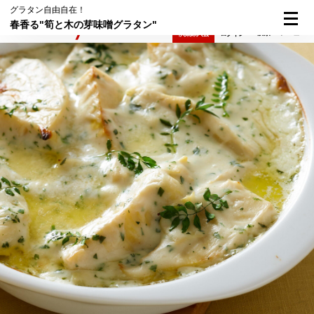
グラタン自由自在！
春香る"筍と木の芽味噌グラタン"
検索
メニュー
倶楽部入会
ログイン