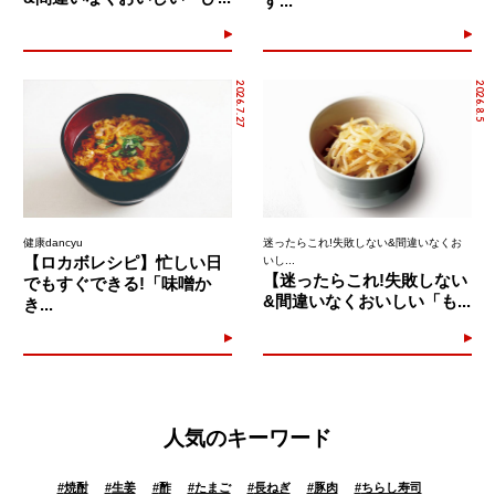
す...
2026.7.27
2026.8.5
健康dancyu
迷ったらこれ!失敗しない&間違いなくお
【ロカボレシピ】忙しい日
いし...
【迷ったらこれ!失敗しない
でもすぐできる!「味噌か
&間違いなくおいしい「も...
き...
人気のキーワード
#
焼酎
#
生姜
#
酢
#
たまご
#
長ねぎ
#
豚肉
#
ちらし寿司