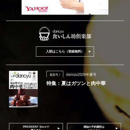
入部はこちら（登録無料）
dancyu2026年夏号
最新号！
特集：夏はガツンと肉中華
PRESIDENT Storeで
雑誌の予約購読は