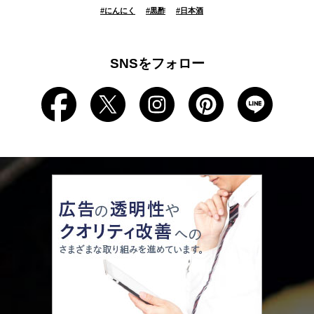
#
にんにく
#
黒酢
#
日本酒
SNSをフォロー