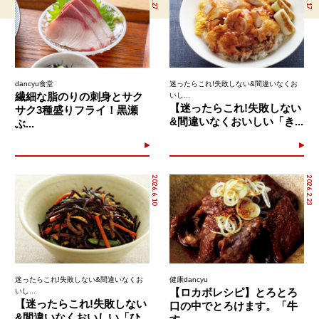
dancyu食堂
迷ったらこれ!失敗しない&間違いなくお
繊細な脂のりの刺身とサク
いし...
【迷ったらこれ!失敗しない
サク3種盛りフライ！黒瀬
&間違いなくおいしい「き...
ぶ...
2026.6.10
2026.2.23
迷ったらこれ!失敗しない&間違いなくお
健康dancyu
【ロカボレシピ】とろとろ
いし...
【迷ったらこれ!失敗しない
口の中でとろけます。「牛
&間違いなくおいしい「ひ...