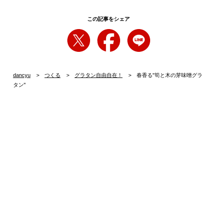
この記事をシェア
dancyu
つくる
グラタン自由自在！
春香る"筍と木の芽味噌グラ
タン"