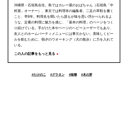
沖縄県・石垣島在住。島ではカレー屋のおばちゃん（石垣島「中
村屋」オーナー）、東京では料理本の編集者。二足の草鞋を履く
こと、早8年。料理名を聞いたら誰もが味を思い浮かべられるよ
うな、定番の料理に魅力を感じ、「基本の料理」のページをつく
り続けている。手がけた本やページのヘビーユーザーでもあり、
友人とのホームパーティメニューには事欠かない。美味しくビー
ルを飲むために、朝夕のウオーキング（犬の散歩）に力を入れて
いる。
この人の記事をもっと見る
#
たけのこ
#
グラタン
#
味噌
#
木の芽