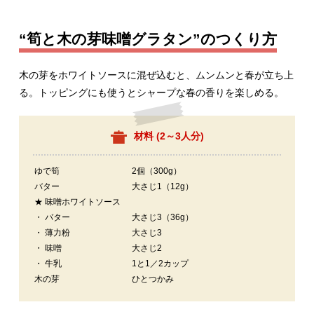
“筍と木の芽味噌グラタン”のつくり方
木の芽をホワイトソースに混ぜ込むと、ムンムンと春が立ち上
る。トッピングにも使うとシャープな春の香りを楽しめる。
材料 (
2～3人分
)
ゆで筍
2個（300g）
バター
大さじ1（12g）
★ 味噌ホワイトソース
・ バター
大さじ3（36g）
・ 薄力粉
大さじ3
・ 味噌
大さじ2
・ 牛乳
1と1／2カップ
木の芽
ひとつかみ