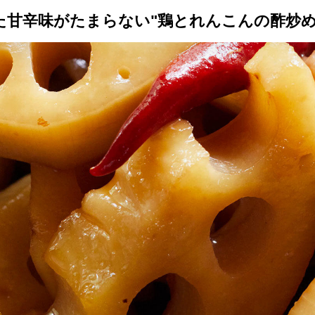
た甘辛味がたまらない"鶏とれんこんの酢炒め
トップ
プロが教えるレシピ
厳選！店探し
食のストーリー