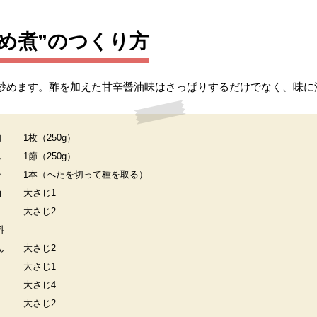
め煮”のつくり方
炒めます。酢を加えた甘辛醤油味はさっぱりするだけでなく、味に
肉
1枚（250g）
ん
1節（250g）
子
1本（へたを切って種を取る）
油
大さじ1
大さじ2
料
ん
大さじ2
大さじ1
大さじ4
大さじ2