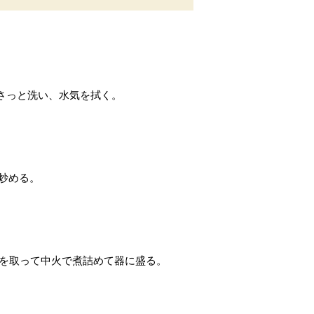
でさっと洗い、水気を拭く。
炒める。
蓋を取って中火で煮詰めて器に盛る。