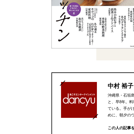
中村 裕子
沖縄県・石垣
と、早8年。
ている。手が
めに、朝夕の
この人の記事