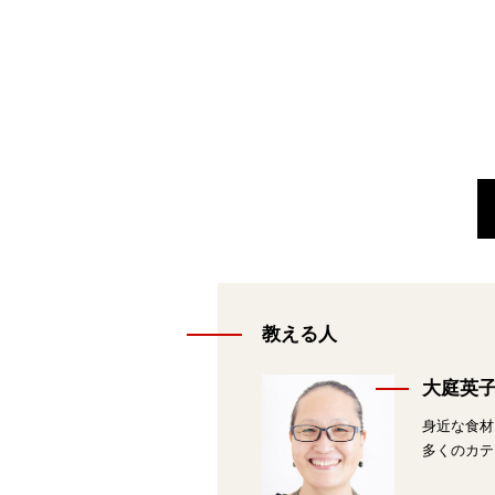
教える人
大庭英
身近な食材
多くのカテ