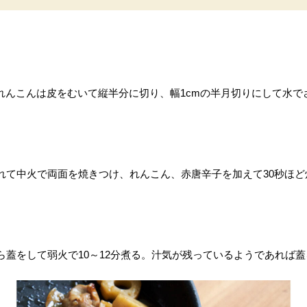
れんこんは皮をむいて縦半分に切り、幅1cmの半月切りにして水
れて中火で両面を焼きつけ、れんこん、赤唐辛子を加えて30秒ほど
ら蓋をして弱火で10～12分煮る。汁気が残っているようであれば