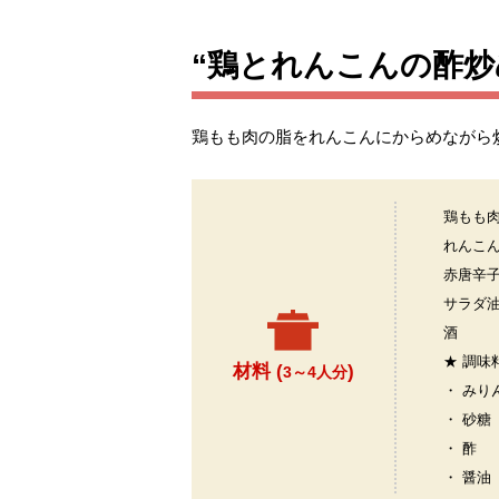
“鶏とれんこんの酢炒
鶏もも肉の脂をれんこんにからめながら
鶏もも
れんこ
赤唐辛
サラダ
酒
★ 調味
材料 (
)
3～4人分
・ みり
・ 砂糖
・ 酢
・ 醤油