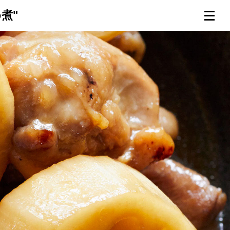
煮"
連載一覧
倶楽部入会
（無料）
ログイン
検索
メニュー