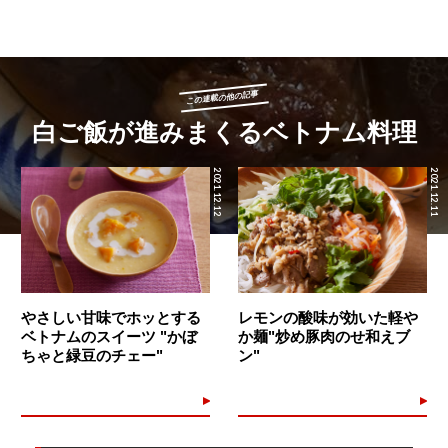
この連載の他の記事
白ご飯が進みまくるベトナム料理
2021.12.12
2021.12.11
やさしい甘味でホッとする
レモンの酸味が効いた軽や
ベトナムのスイーツ "かぼ
か麺"炒め豚肉のせ和えブ
ちゃと緑豆のチェー"
ン"