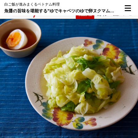
白ご飯が進みまくるベトナム料理
魚醤の旨味を堪能する"ゆでキャベツのゆで卵ヌクマムだれ"
検索
メニュー
倶楽部入会
ログイン