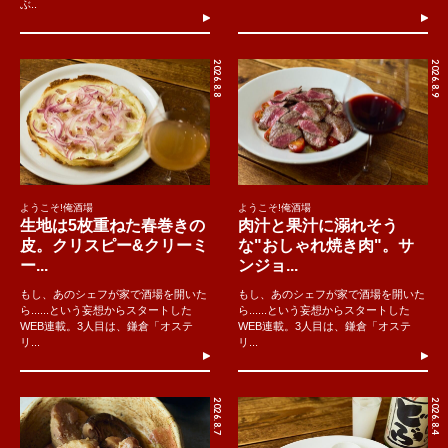
ぶ..
2026.8.8
2026.8.9
ようこそ!俺酒場
ようこそ!俺酒場
生地は5枚重ねた春巻きの
肉汁と果汁に溺れそう
皮。クリスピー&クリーミ
な"おしゃれ焼き肉"。サ
ー...
ンジョ...
もし、あのシェフが家で酒場を開いた
もし、あのシェフが家で酒場を開いた
ら......という妄想からスタートした
ら......という妄想からスタートした
WEB連載。3人目は、鎌倉「オステ
WEB連載。3人目は、鎌倉「オステ
リ...
リ...
2026.8.7
2026.8.4