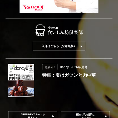
入部はこちら（登録無料）
dancyu2026年夏号
最新号！
特集：夏はガツンと肉中華
PRESIDENT Storeで
雑誌の予約購読は
購入する
こちらから