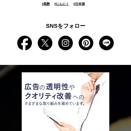
#
黒酢
#
にんにく
#
日本酒
SNSをフォロー