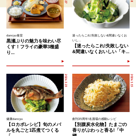
dancyu食堂
迷ったらこれ!失敗しない&間違いなくお
黒瀬ぶりの魅力を味わい尽
いし...
【迷ったらこれ!失敗しない
くす！フライの豪華3種盛
&間違いなくおいしい「キ...
り...
2026.3.23
2026.1.15
健康dancyu
創刊35周年!名酒場の感動レシピ
【ロカボレシピ】旬のメバ
【別腹炭水化物】たまごの
ルを丸ごと1匹煮てつくる
香りがぶわっと香る!「中
「...
國...