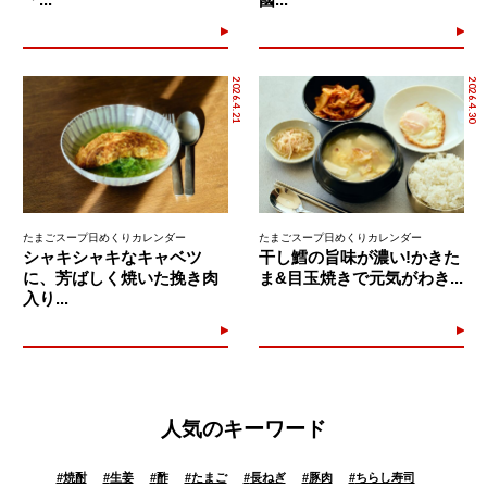
2026.4.21
2026.4.30
たまごスープ日めくりカレンダー
たまごスープ日めくりカレンダー
シャキシャキなキャベツ
干し鱈の旨味が濃い!かきた
に、芳ばしく焼いた挽き肉
ま&目玉焼きで元気がわき...
入り...
人気のキーワード
#
焼酎
#
生姜
#
酢
#
たまご
#
長ねぎ
#
豚肉
#
ちらし寿司