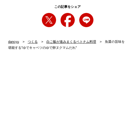
この記事をシェア
dancyu
つくる
白ご飯が進みまくるベトナム料理
魚醤の旨味を
堪能する"ゆでキャベツのゆで卵ヌクマムだれ"