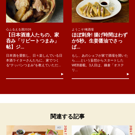
心ふるえる酒2026
ようこそ!俺酒場
【日本酒達人たちの、家
ほぼ刺身! 揚げ時間はわず
呑み「リピートつまみ」
か5秒。生姜醤油でさっ
帖】ジ...
ぱ...
日本酒を愛飲し、日々楽しんでいる日
もし、あのシェフが家で酒場を開いた
本酒ライターさんたちに、家でつく
ら......という妄想からスタートした
る“テッパンつまみ”を教えていただ...
WEB連載。3人目は、鎌倉「オステ
リ...
関連する記事
2026.7.27
2026.7.8
AD