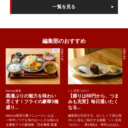
一覧を見る
編集部のおすすめ
2026.7.27
2026.8.8
AD
dancyu食堂
いい店見つけた!
黒瀬ぶりの魅力を味わい
【握りは88円から、つま
尽くす！フライの豪華3種
みも充実】毎日通いたく
盛り...
なる...
dancyu食堂の夏メニューといえば、
編集部が注目する、おいしくて居心地
一年中いつでも旬のおいしさを味わえ
のいい店をご紹介する連載「いい店見
る養殖ブリの最高峰「完全養殖 黒瀬
つけた!」。第14回は、寿司もおばん..