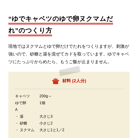
“ゆでキャベツのゆで卵ヌクマムだ
れ”のつくり方
現地ではヌクマムとゆで卵だけでたれをつくりますが、刺激が
強いので、砂糖と湯を混ぜてカドを取っています。ゆでキャベ
ツにたっぷりからめたら、もうご飯が止まりません。
材料 (
2人分
)
キャベツ
200g～
ゆで卵
1個
A
・ 湯
大さじ3
・ 砂糖
小さじ2
・ ヌクマム
大さじ1と1／2