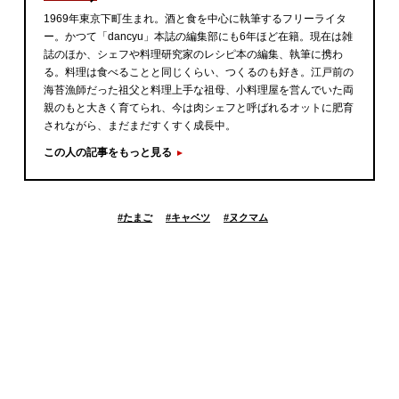
1969年東京下町生まれ。酒と食を中心に執筆するフリーライタ
ー。かつて「dancyu」本誌の編集部にも6年ほど在籍。現在は雑
誌のほか、シェフや料理研究家のレシピ本の編集、執筆に携わ
る。料理は食べることと同じくらい、つくるのも好き。江戸前の
海苔漁師だった祖父と料理上手な祖母、小料理屋を営んでいた両
親のもと大きく育てられ、今は肉シェフと呼ばれるオットに肥育
されながら、まだまだすくすく成長中。
この人の記事をもっと見る
#
たまご
#
キャベツ
#
ヌクマム